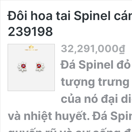
Đôi hoa tai Spinel cá
239198
32,291,000
₫
Đá Spinel đỏ
tượng trưng 
của nó đại d
và nhiệt huyết. Đá Spi