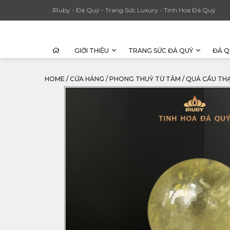
IRuby - Đá Quý - Trang Sức Luxury - Tinh Hoa Đá Quý
GIỚI THIỆU
TRANG SỨC ĐÁ QUÝ
ĐÁ Q
HOME
/
CỬA HÀNG
/
PHONG THUỶ TỪ TÂM
/
QUẢ CẦU THẠ