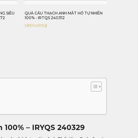
 NHIÊN
QUẢ CẦU THẠCH ANH VÀNG TRONG SIÊU
QUẢ CẦU FL
VIP TỰ NHIÊN 100% - IRYQS 240329
240317
34,800,000
₫
4,590,000
ên 100% – IRYQS 240329