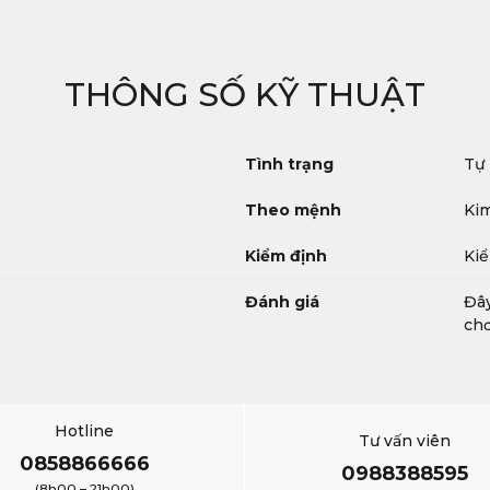
THÔNG SỐ KỸ THUẬT
Tình trạng
Tự
Theo mệnh
Ki
Kiểm định
Kiể
Đánh giá
Đây
chơ
Hotline
Tư vấn viên
0858866666
0988388595
(8h00 – 21h00)