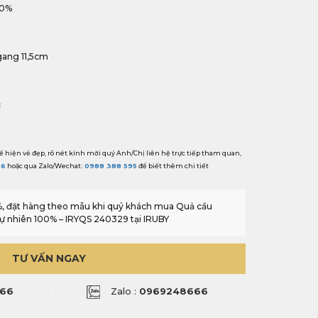
00%
gang 11,5cm
i
c
ể hiện vẻ đẹp, rõ nét kính mời quý Anh/Chị liên hệ trực tiếp tham quan,
86
hoặc qua Zalo/Wechat:
0988 388 595
để biết thêm chi tiết
0%, đặt hàng theo mẫu khi quý khách mua Quả cầu
tự nhiên 100% – IRYQS 240329 tại IRUBY
TƯ VẤN NGAY
66
Zalo :
0969248666