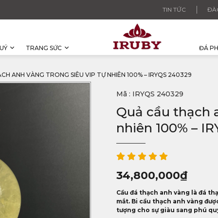
TIN TỨC
ĐÀ
UÝ
TRANG SỨC
ĐÁ P
CH ANH VÀNG TRONG SIÊU VIP TỰ NHIÊN 100% – IRYQS 240329
Mã : IRYQS 240329
Quả cầu thạch a
nhiên 100% – I
34,800,000
₫
Cầu đá thạch anh vàng là đá th
mắt. Bi cầu thạch anh vàng đượ
tượng cho sự giàu sang phú quý 