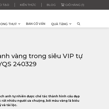
O TẠO
KIẾN THỨC
BLOG
GIỎ HÀNG (1)
BAN CỐ VẤN
HONG THUỶ
QUÀ TẶNG
nh vàng trong siêu VIP tự
RYQS 240329
ạch anh tự nhiên được chế tác thành hình cầu đẹp
c rất nhiều người ưa chuộng, bởi màu vàng là biểu
và tài lộc.