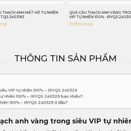
U THẠCH ANH VÀNG TRONG SIÊU
QUẢ CẦU THẠCH ANH MẮT HỔ TỰ
NHIÊN 100% - IRYQS 2403072
100% - IRTQS 240312
000
₫
1,800,000
₫
THÔNG TIN SẢN PHẨM
 siêu VIP tự nhiên 100% – IRYQS 240329
 tự nhiên 100% – IRYQS 240329 bao nhiêu?
 nhiên 100% – IRYQS 240329 ở đâu?
hạch anh vàng trong siêu VIP tự nhi