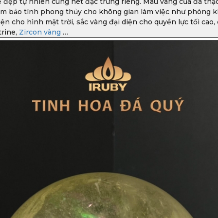
ẻ đẹp tự nhiên cùng nét đặc trưng riêng. Màu vàng của đá th
ảm bảo tính phong thủy cho không gian làm việc như phòng khá
n cho hình mặt trời, sắc vàng đại diện cho quyền lực tối cao, 
trine,
Zircon vàng
…