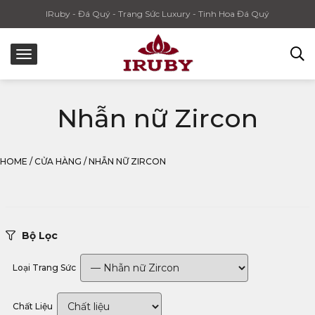
IRuby - Đá Quý - Trang Sức Luxury - Tinh Hoa Đá Quý
Nhẫn nữ Zircon
HOME
/
CỬA HÀNG
/
NHẪN NỮ ZIRCON
Bộ Lọc
Loại Trang Sức
Chất Liệu