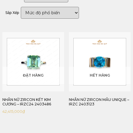
Sắp Xếp
ĐẶT HÀNG
HẾT HÀNG
NHẪN NỮ ZIRCON KẾT KIM
NHẪN NỮ ZIRCON MẪU UNIQUE –
CƯƠNG – IRZC24 2403486
IRZC 2403123
42,415,000
₫