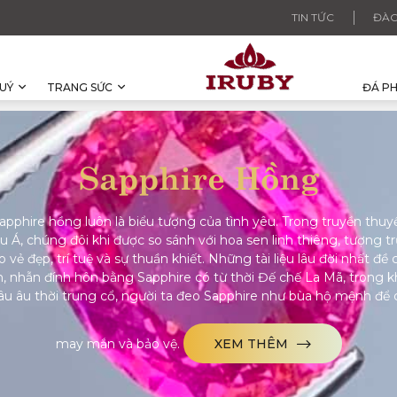
TIN TỨC
ĐÀO
UÝ
TRANG SỨC
ĐÁ P
Sapphire Hồng
apphire hồng luôn là biểu tượng của tình yêu. Trong truyền thuy
u Á, chúng đôi khi được so sánh với hoa sen linh thiêng, tượng t
o vẻ đẹp, trí tuệ và sự thuần khiết. Những tài liệu lâu đời nhất đề 
, nhẫn đính hôn bằng Sapphire có từ thời Đế chế La Mã, trong k
âu âu thời trung cổ, người ta đeo Sapphire như bùa hộ mệnh để 
may mắn và bảo vệ.
XEM THÊM