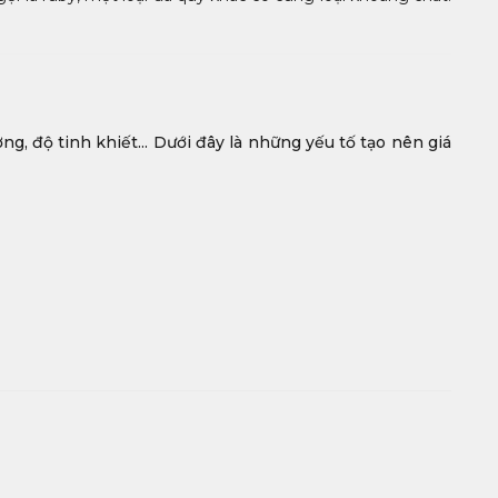
ng, độ tinh khiết... Dưới đây là những yếu tố tạo nên giá
 nên tìm kiếm màu sắc sống động. Dù hồng nhạt hay hồng
Những viên Sapphire màu hồng hoàn hảo không có tạp chất
rở nên độc đáo. Những tạp chất ấy thường tồn tại trong viên