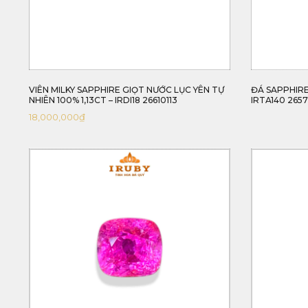
VIÊN MILKY SAPPHIRE GIỌT NƯỚC LỤC YÊN TỰ
ĐÁ SAPPHIRE
NHIÊN 100% 1,13CT – IRDI18 26610113
IRTA140 265
18,000,000
₫