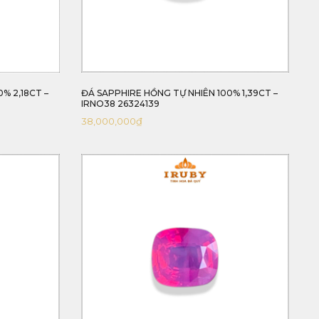
0% 2,18CT –
ĐÁ SAPPHIRE HỒNG TỰ NHIÊN 100% 1,39CT –
8
IRNO38 26324139
38,000,000
₫