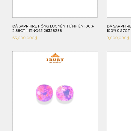
ĐÁ SAPPHIRE HỒNG LỤC YÊN TỰ NHIÊN 100%
ĐÁ SAPPHIRE
2,88CT – IRNO63 26338288
100% 0,57CT 
63,000,000
₫
9,000,000
₫