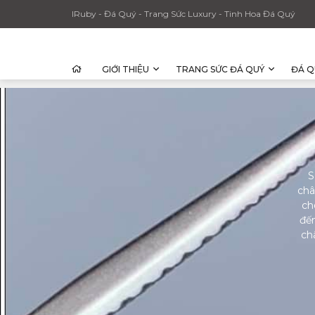
IRuby - Đá Quý - Trang Sức Luxury - Tinh Hoa Đá Quý
GIỚI THIỆU
TRANG SỨC ĐÁ QUÝ
ĐÁ Q
S
châ
ch
đến
ch