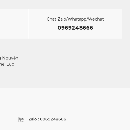
Chat Zalo/Whatapp/Wechat
ắt đá quý có tay nghề cao cũng biết cách giảm thiểu khả
0969248666
ó thể giữ được lượng đá thô tối đa. Do đó, những vết cắt
ng Nguyễn
hế, Lục
 lớn đắt hơn trên mỗi carat so với những viên nhỏ hơn có
 carat có thể trông khá ấn tượng nhưng lại có giá cả hợp
n toàn nhất để đánh bóng những viên sapphire màu hồng là
bát, vì đồ trang sức được rửa trên bồn rửa có thể vô tình
à cấu trúc tinh thể của chúng.
Zalo : 0969248666