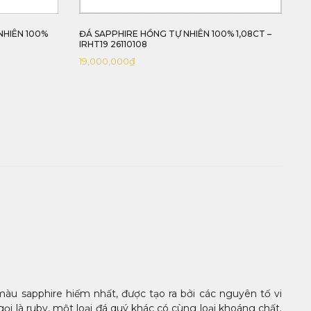
NHIÊN 100%
ĐÁ SAPPHIRE HỒNG TỰ NHIÊN 100% 1,08CT –
IRHT19 26110108
19,000,000
₫
àu sapphire hiếm nhất, được tạo ra bởi các nguyên tố vi
ọi là ruby, một loại đá quý khác có cùng loại khoáng chất.