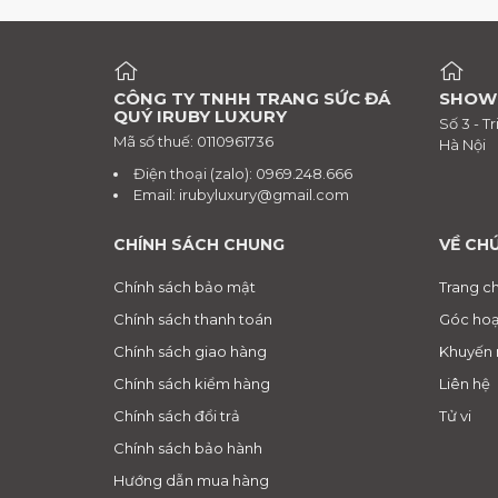
CÔNG TY TNHH TRANG SỨC ĐÁ
SHOW
QUÝ IRUBY LUXURY
Số 3 - T
Mã số thuế: 0110961736
Hà Nội
Điện thoại (zalo): 0969.248.666
Email:
irubyluxury@gmail.com
CHÍNH SÁCH CHUNG
VỀ CH
Chính sách bảo mật
Trang c
Chính sách thanh toán
Góc hoạ
Chính sách giao hàng
Khuyến 
Chính sách kiểm hàng
Liên hệ
Chính sách đổi trả
Tử vi
Chính sách bảo hành
Hướng dẫn mua hàng