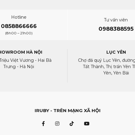
Hotline
Tư vấn viên
re màu hồng và bổ sung cho màu sắc của nó. Những người thợ c
0858866666
0988388595
. Vì Sapphire màu hồng rất hiếm nên chúng thường được cắt để c
(8h00 – 21h00)
tròn.
HOWROOM HÀ NỘI
LỤC YÊN
 Triệu Việt Vương - Hai Bà
Chợ đá quý Lục Yên, đườ
Trưng - Hà Nội
Tất Thành, Thị trấn Yên T
 suốt là cực kỳ hiếm. Điều này có nghĩa là những viên Sapphire
Yên, Yên Bái
ẫn Sapphire màu hồng cỡ lớn, thì một viên Sapphire màu hồng 1
ự nhiên, bạn nên đối xử với chúng một cách nhẹ nhàng. Cách a
IRUBY - TRÊN MẠNG XÃ HỘI
 ấm và một giọt xà phòng nhẹ. Luôn làm điều này trong một cái 
 nhiệt độ cao và đột ngột vì điều này có thể làm hỏng màu sắc v