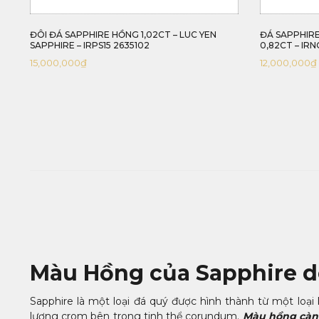
ĐÔI ĐÁ SAPPHIRE HỒNG 1,02CT – LUC YEN
ĐÁ SAPPHIRE
SAPPHIRE – IRPS15 2635102
0,82CT – IRN
15,000,000
₫
12,000,000
₫
Màu Hồng của Sapphire 
Sapphire là một loại đá quý được hình thành từ một loạ
lượng crom bên trong tinh thể corundum.
Màu hồng càng