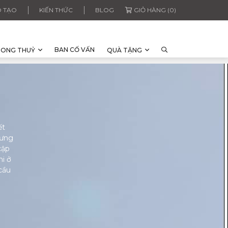
 TẠO
KIẾN THỨC
BLOG
GIỎ HÀNG (0)
BAN CỐ VẤN
HONG THUỶ
QUÀ TẶNG
ết
rưng
cập
hi ở
cầu