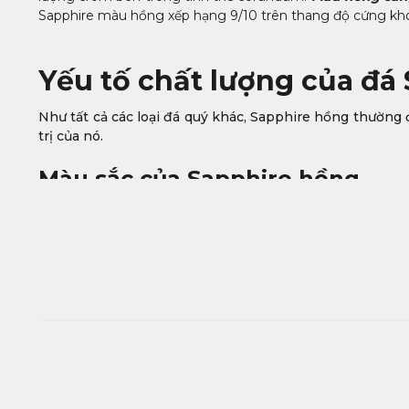
Sapphire màu hồng xếp hạng 9/10 trên thang độ cứng kho
Yếu tố chất lượng của đá
Như tất cả các loại đá quý khác, Sapphire hồng thường đư
trị của nó.
Màu sắc của Sapphire hồng
Dải màu hồng của Sapphire có nhiều sắc thái khác nhau
đậm, viên Sapphire của bạn sẽ trông rất rực rỡ. Tất nhiên 
Độ tinh khiết
Khi quyết định mua một viên Sapphire màu hồng, bạn hãy
là rất hiếm và đắt tiền. Tất cả các viên Sapphire khai thá
đá, tùy to hay nhỏ mà khiến giá trị của viên đá giảm xuốn