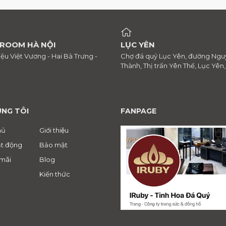
ROOM HÀ NỘI
LỤC YÊN
riệu Việt Vương - Hai Bà Trưng -
Chợ đá quý Lục Yên, đường Ngu
Thành, Thị trấn Yên Thế, Lục Yên
ÚNG TÔI
FANPAGE
hủ
Giới thiệu
t động
Bảo mật
mãi
Blog
Kiến thức