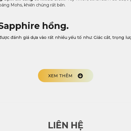
áng Mohs, khiến chúng rất bền.
 Sapphire hồng.
ợc đánh giá dựa vào rất nhiều yếu tố như: Giác cắt, trọng lượ
, từ hồng nhạt đến đỏ tươi. Các chuyên gia đá quý khuyên bạn
XEM THÊM
điều này sẽ được tăng cường nhờ độ rõ nét tốt và đường cắt tốt.
 để ý những viên đá trông xỉn màu sẽ không đạt chất lượng. 
c tự nhiên và chưa qua xử lý sẽ có một số dấu hiệu khiến chúng t
LIÊN HỆ
g.