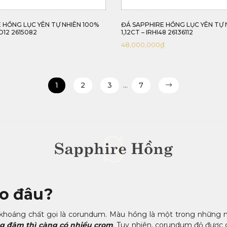
 HỒNG LỤC YÊN TỰ NHIÊN 100%
ĐÁ SAPPHIRE HỒNG LỤC YÊN TỰ 
O12 2615082
1,12CT – IRHI48 26136112
48,000,000
₫
1
2
3
…
7
S
Sapphire Hồng
do đâu?
i khoáng chất gọi là corundum. Màu hồng là một trong những m
 đậm thì càng có nhiều crom
. Tuy nhiên, corundum đỏ được g