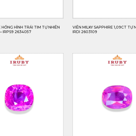
 HỒNG HÌNH TRÁI TIM TỰ NHIÊN
VIÊN MILKY SAPPHIRE 1,09CT TỰ 
– IRPS9 2634057
IRDI 2603109