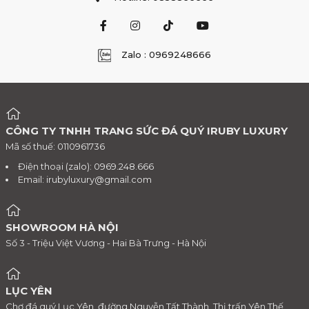
Zalo : 0969248666
CÔNG TY TNHH TRANG SỨC ĐÁ QUÝ IRUBY LUXURY
Mã số thuế: 0110961736
Điện thoại (zalo): 0969.248.666
Email:
irubyluxury@gmail.com
SHOWROOM HÀ NỘI
Số 3 - Triệu Việt Vương - Hai Bà Trưng - Hà Nội
LỤC YÊN
Chợ đá quý Lục Yên, đường Nguyễn Tất Thành, Thị trấn Yên Thế,