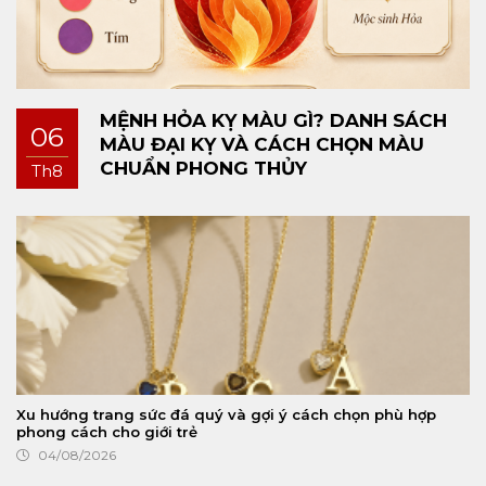
MỆNH HỎA KỴ MÀU GÌ? DANH SÁCH
06
MÀU ĐẠI KỴ VÀ CÁCH CHỌN MÀU
CHUẨN PHONG THỦY
Th8
Xu hướng trang sức đá quý và gợi ý cách chọn phù hợp
phong cách cho giới trẻ
04/08/2026