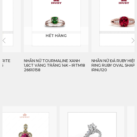
HẾT HÀNG
NHẪN NỮ TOURMALINE XANH
NHẪN NỮ ĐÁ RUBY HIỆN ĐẠI –
1,6CT VÀNG TRẮNG 14K – IRTM18
RING RUBY OVAL SHAPE –
26610158
IRNU120