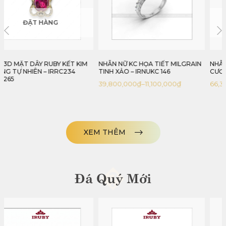
ĐẶT HÀNG
NHẪN NỮ KC HỌA TIẾT MILGRAIN
NHẪN NỮ RUBY LỤC YÊN KẾT KIM
TINH XẢO – IRNUKC 146
CƯƠNG TỰ NHIÊN – IRRB 237510
39,800,000
₫
–
11,100,000
₫
66,352,000
₫
XEM THÊM
�
Đá Quý Mới