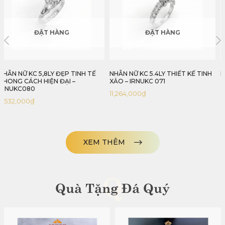
ĐẶT HÀNG
NHẪN NỮ KC 5.4LY THIẾT KẾ TINH
HOA TAI KIM CƯƠNG TRÁI TIM
XẢO – IRNUKC 071
THANH LỊCH – IRHTKC 036
11,264,000
₫
XEM THÊM
Q
Quà Tặng Đá Quý