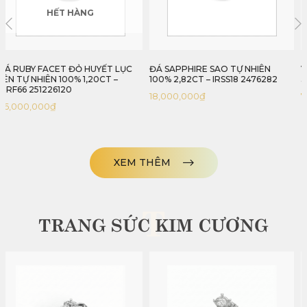
ĐÁ SAPPHIRE SAO TỰ NHIÊN
VIÊN GARNET MÀU ĐỎ THUẦN
100% 2,82CT – IRSS18 2476282
3,81CT – IRGN 233381
18,000,000
₫
7,620,000
₫
XEM THÊM
T
TRANG SỨC KIM CƯƠNG