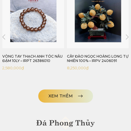
CÂY ĐÀO NGỌC HOÀNG LONG TỰ
CÂY ĐÀO THẠCH ANH HỒNG TỰ
NHIÊN 100% – IRPV 2406091
NHIÊN 100% – IRPH 2406091
8,250,000
₫
9,750,000
₫
XEM THÊM
�
Đá Phong Thủy