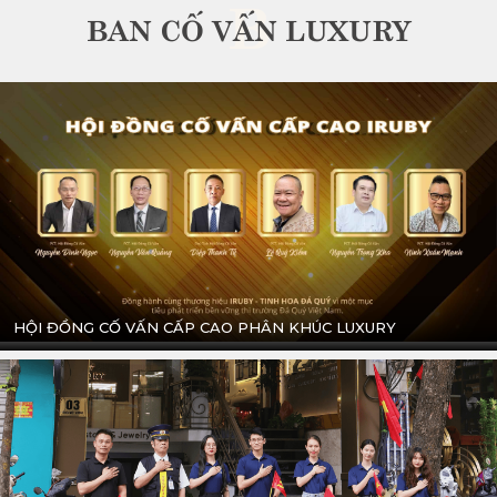
B
BAN CỐ VẤN LUXURY
HỘI ĐỒNG CỐ VẤN CẤP CAO PHÂN KHÚC LUXURY