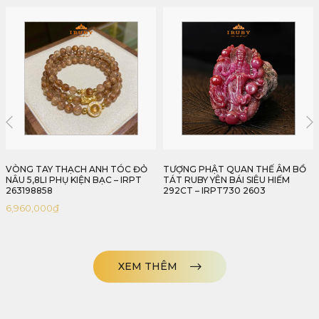
TƯỢNG PHẬT QUAN THẾ ÂM BỒ
VÒNG TAY MIX THẠCH ANH TÓC
TÁT RUBY YÊN BÁI SIÊU HIẾM
VÀNG & BẠCH NGỌC 6LI – IRPT
292CT – IRPT730 2603
26312306
4,305,000
₫
XEM THÊM