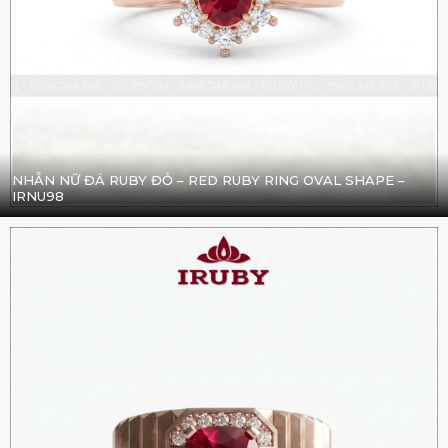
NHẪN NỮ ĐÁ RUBY ĐỎ – RED RUBY RING OVAL SHAPE –
IRNU98