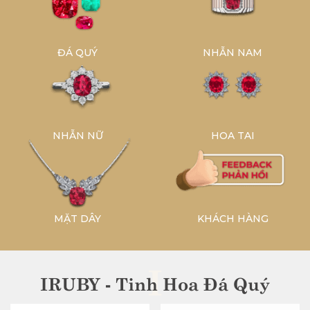
ĐÁ QUÝ
NHẪN NAM
NHẪN NỮ
HOA TAI
MẶT DÂY
KHÁCH HÀNG
I
IRUBY - Tinh Hoa Đá Quý