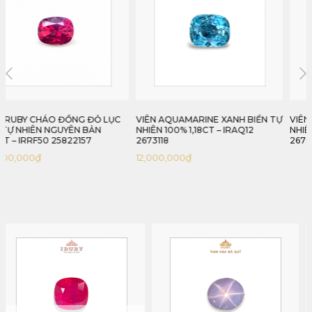
VIÊN AQUAMARINE XANH BIỂN TỰ
VIÊN RUBY FACET LỤC YÊN TỰ
NHIÊN 100% 1,18CT – IRAQ12
NHIÊN 100% 1,38CT – IRTA120
2673118
26780138
12,000,000
₫