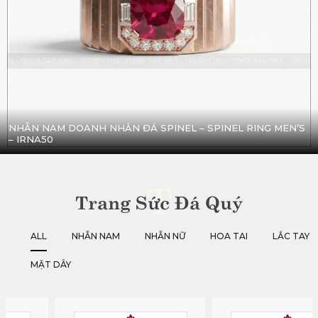
NHẪN NAM DOANH NHÂN ĐÁ SPINEL – SPINEL RING MEN’S
– IRNA50
T
Trang Sức Đá Quý
ALL
NHẪN NAM
NHẪN NỮ
HOA TAI
LẮC TAY
MẶT DÂY