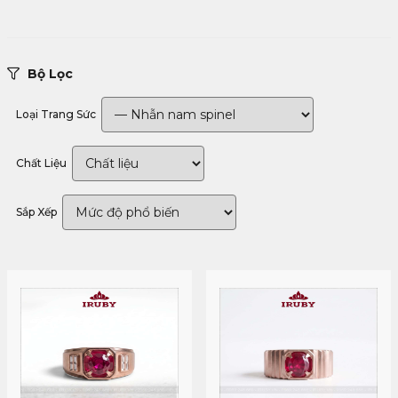
Bộ Lọc
Loại Trang Sức
Chất Liệu
Sắp Xếp