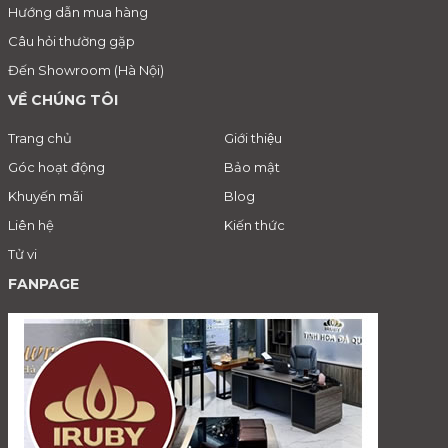
khác biệt về thành phần. Theo đó, nguyên tố chủ yếu của
Hướng dẫn mua hàng
vàng trắng là niken hay platin. Điều này tác động đến màu
Câu hỏi thường gặp
sắc của vật phẩm sau khi chế tác sở hữu sắc trắng trẻ trung,
thời thượng. Còn đối với vàng hồng thì chứa nguyên tố đồng
Đến Showroom (Hà Nội)
tạo nên vẻ ngoài mới lạ, cuốn hút hơn.
VỀ CHÚNG TÔI
Sử dụng vàng trắng, vàng hồng đang trở thành xu hướng
Trang chủ
Giới thiệu
trong chế tác nhẫn đá Spinel. Bởi vì hai màu sắc này tôn vinh
sắc đẹp của màu sắc đá Spinel. Vậy nên khi sử dụng biến thể
Góc hoạt động
Bảo mật
nào của đá để chế tác cũng cuốn hút, ấn tượng riêng biệt.
Khuyến mãi
Blog
Chẳng hạn như viên màu xanh dương hay đỏ trên nền vàng
Liên hệ
Kiến thức
trắng, vàng hồng đều cuốn hút, ấn tượng.
Tử vi
Phong cách của nhẫn nam Spinel vàng trắng, vàng hồng
thường thể hiện yếu tố tinh tế, đơn giản và đẳng cấp. Hầu
FANPAGE
như những ai yêu thích phong cách văn phòng, trẻ trung đều
muốn sở hữu loại nhẫn này. Hơn hết, việc sở hữu nhẫn Spinel
cũng không hề khó khăn vì giá thành có phân khúc đa dạng.