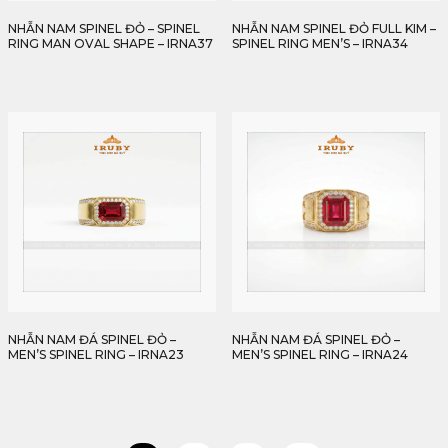
NHẪN NAM SPINEL ĐỎ – SPINEL
NHẪN NAM SPINEL ĐỎ FULL KIM –
RING MAN OVAL SHAPE – IRNA37
SPINEL RING MEN’S – IRNA34
NHẪN NAM ĐÁ SPINEL ĐỎ –
NHẪN NAM ĐÁ SPINEL ĐỎ –
MEN’S SPINEL RING – IRNA23
MEN’S SPINEL RING – IRNA24