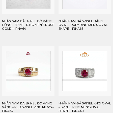
NHẪN NAM ĐÁ SPINEL ĐỎ VÀNG
NHẪN NAM ĐÁ SPINEL DÁNG
HỒNG – SPINEL RING MEN’S ROSE
OVAL – RUBY RING MEN’S OVAL
GOLD – IRNA64
SHAPE – IRNA63
NHẪN NAM ĐÁ SPINEL ĐỎ VÀNG
NHẪN NAM ĐÁ SPINEL KHỐI OVAL
VÀNG – RED SPINEL RING MEN’S –
– SPINEL RING MEN’S OVAL
IRNA54
SHAPE – IRNA48