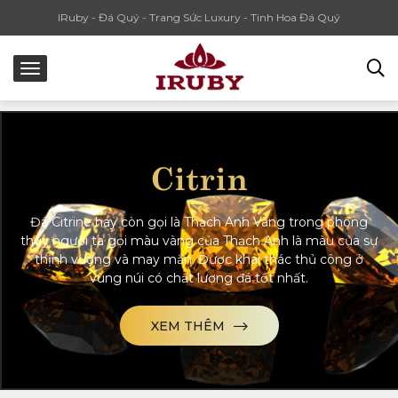
IRuby - Đá Quý - Trang Sức Luxury - Tinh Hoa Đá Quý
Citrin
Đá Citrine hay còn gọi là Thạch Anh Vàng trong phong
thủy người ta gọi màu vàng của Thạch Anh là màu của sự
thịnh vượng và may mắn. Được khai thác thủ công ở
vùng núi có chất lượng đá tốt nhất.
XEM THÊM