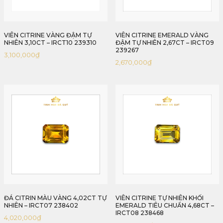
VIÊN CITRINE VÀNG ĐẬM TỰ
VIÊN CITRINE EMERALD VÀNG
NHIÊN 3,10CT – IRCT10 239310
ĐẬM TỰ NHIÊN 2,67CT – IRCT09
239267
3,100,000
₫
2,670,000
₫
ĐÁ CITRIN MÀU VÀNG 4,02CT TỰ
VIÊN CITRINE TỰ NHIÊN KHỐI
NHIÊN – IRCT07 238402
EMERALD TIÊU CHUẨN 4,68CT –
IRCT08 238468
4,020,000
₫