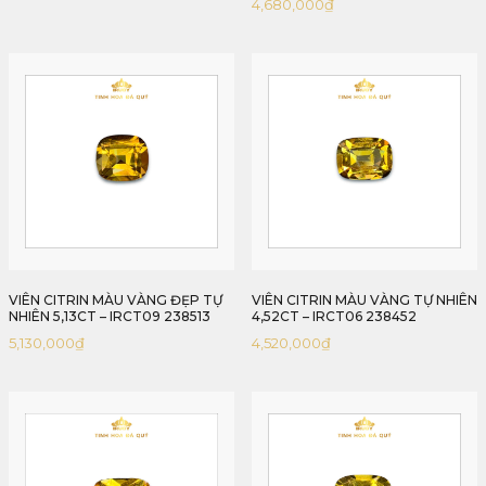
4,680,000
₫
VIÊN CITRIN MÀU VÀNG ĐẸP TỰ
VIÊN CITRIN MÀU VÀNG TỰ NHIÊN
NHIÊN 5,13CT – IRCT09 238513
4,52CT – IRCT06 238452
5,130,000
₫
4,520,000
₫