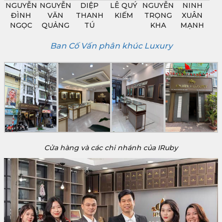
NGUYỄN
NGUYỄN
DIỆP
LÊ QUÝ
NGUYỄN
NINH
ĐÌNH
VĂN
THANH
KIẾM
TRỌNG
XUÂN
NGỌC
QUẢNG
TÚ
KHA
MẠNH
Ban Cố Vấn phân khúc Luxury
Cửa hàng và các chi nhánh của IRuby