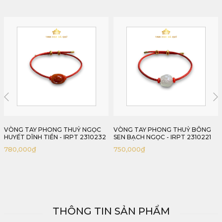
VÒNG TAY PHONG THUỶ BÔNG
VÒNG PHONG THUỶ BÚP SEN
SEN BẠCH NGỌC - IRPT 2310221
NGỌC CẨM THẠCH - IRPT
2310332
750,000
₫
799,000
₫
THÔNG TIN SẢN PHẨM