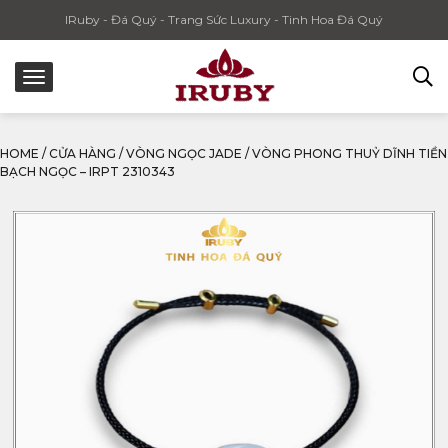
IRuby - Đá Quý - Trang Sức Luxury - Tinh Hoa Đá Quý
HOME
/
CỬA HÀNG
/
VÒNG NGỌC JADE
/
VÒNG PHONG THUỶ DĨNH TIỀN
BẠCH NGỌC – IRPT 2310343