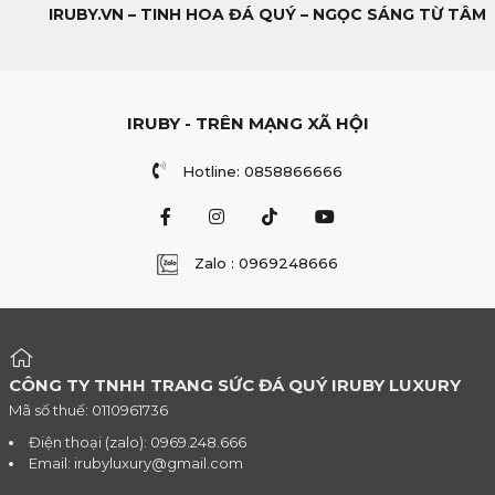
IRUBY.VN – TINH HOA ĐÁ QUÝ – NGỌC SÁNG TỪ TÂM
IRUBY - TRÊN MẠNG XÃ HỘI
Hotline: 0858866666
Zalo : 0969248666
CÔNG TY TNHH TRANG SỨC ĐÁ QUÝ IRUBY LUXURY
Mã số thuế: 0110961736
Điện thoại (zalo): 0969.248.666
Email:
irubyluxury@gmail.com