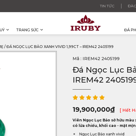
TIN TỨC
ĐÀO
UÝ
TRANG SỨC
ĐÁ P
MẸ
/
ĐÁ NGỌC LỤC BẢO XANH VIVID 1,99CT – IREM42 2405199
Mã : IREM42 2405199
Đá Ngọc Lục Bảo
IREM42 240519
19,900,000
₫
[ Hết H
Viên Ngọc Lục Bảo sở hữu màu xa
có lửa chiếu, khối cao - mặt mị
Ngọc Lục Bảo xanh vivid