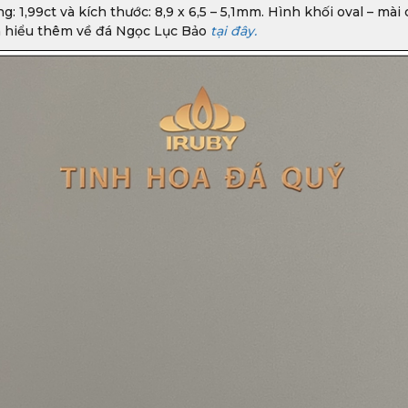
g: 1,99ct và kích thước: 8,9 x 6,5 – 5,1mm. Hình khối oval – m
Tìm hiểu thêm về đá Ngọc Lục Bảo
tại đây.