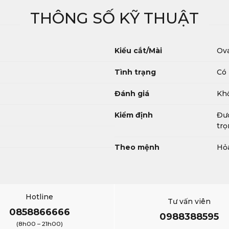
THÔNG SỐ KỸ THUẬT
Kiểu cắt/Mài
Ova
Tình trạng
Có 
Đánh giá
Khố
Kiểm định
Đượ
trọ
Theo mệnh
Hỏ
Hotline
Tư vấn viên
0858866666
0988388595
(8h00 – 21h00)