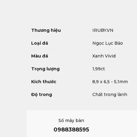
Thương hiệu
IRUBY.VN
Loại đá
Ngọc Lục Bảo
Màu đá
Xanh Vivid
Trọng lượng
1,99ct
Kích thước
8,9 x 6,5 - 5,1mm
Độ trong
Chất trong lành
Số máy bàn
0988388595