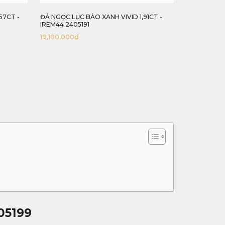
57CT -
ĐÁ NGỌC LỤC BẢO XANH VIVID 1,91CT -
ĐÁ NGỌC LỤ
IREM44 2405191
IREM45 240
19,100,000
₫
29,700,000
05199