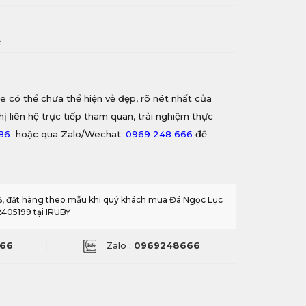
i
c
e có thể chưa thể hiện vẻ đẹp, rõ nét nhất của
hị liên hệ trực tiếp tham quan, trải nghiệm thực
886
hoặc qua Zalo/Wechat:
0969 248 666
để
0%, đặt hàng theo mẫu khi quý khách mua Đá Ngọc Lục
2405199 tại IRUBY
66
Zalo :
0969248666