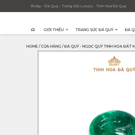
IRuby - Đá Quý - Trang Sức Luxury - Tinh Hoa Đá Quý
GIỚI THIỆU
TRANG SỨC ĐÁ QUÝ
ĐÁ Q
HOME
/
CỬA HÀNG
/
ĐÁ QUÝ - NGỌC QUÝ TINH HOA ĐẤT 