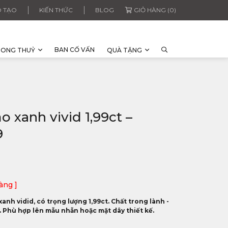
 TẠO
KIẾN THỨC
BLOG
GIỎ HÀNG (0)
BAN CỐ VẤN
HONG THUỶ
QUÀ TẶNG
 xanh vivid 1,99ct –
9
àng ]
nh vidid, có trọng lượng 1,99ct. Chất trong lành -
n. Phù hợp lên mẫu nhẫn hoặc mặt dây thiết kế.