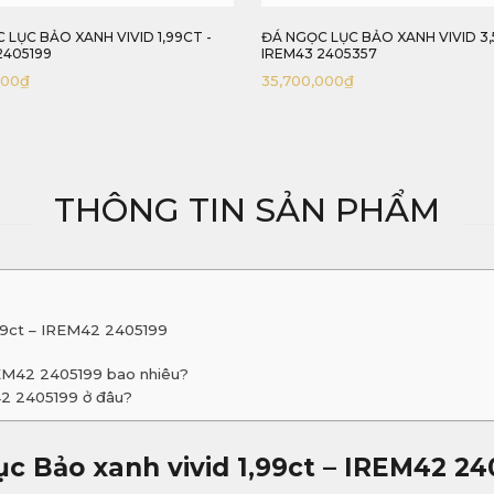
 LỤC BẢO XANH VIVID 1,99CT -
ĐÁ NGỌC LỤC BẢO XANH VIVID 3,
2405199
IREM43 2405357
000
₫
35,700,000
₫
THÔNG TIN SẢN PHẨM
,99ct – IREM42 2405199
REM42 2405199 bao nhiêu?
42 2405199 ở đâu?
c Bảo xanh vivid 1,99ct – IREM42 24