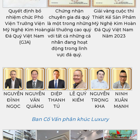
Quyết định bổ
Chứng nhận
Giải vàng cuộc thi
nhiệm chức Phó
chuyên gia đá quý
Thiết Kế Sản Phẩm
Viện Trưởng Viện
là một trong những
Mỹ Nghệ Kim Hoàn
Mỹ Nghệ Kim Hoàn
giải thưởng cao quý
Đá Quý Việt Nam
Đá Quý Việt Nam
với tất cả những cá
Năm 2023
(GJA)
nhân đang hoạt
động trong lĩnh
vực đá quý.
NGUYỄN
NGUYỄN
DIỆP
LÊ QUÝ
NGUYỄN
NINH
ĐÌNH
VĂN
THANH
KIẾM
TRỌNG
XUÂN
NGỌC
QUẢNG
TÚ
KHA
MẠNH
Ban Cố Vấn phân khúc Luxury