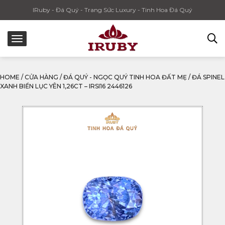
IRuby - Đá Quý - Trang Sức Luxury - Tinh Hoa Đá Quý
HOME
/
CỬA HÀNG
/
ĐÁ QUÝ - NGỌC QUÝ TINH HOA ĐẤT MẸ
/
ĐÁ SPINEL
XANH BIỂN LỤC YÊN 1,26CT – IRSI16 2446126