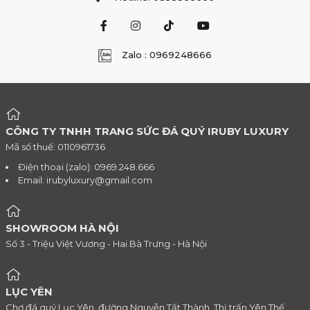
Zalo : 0969248666
CÔNG TY TNHH TRANG SỨC ĐÁ QUÝ IRUBY LUXURY
Mã số thuế: 0110961736
Điện thoại (zalo): 0969.248.666
Email:
irubyluxury@gmail.com
SHOWROOM HÀ NỘI
Số 3 - Triệu Việt Vương - Hai Bà Trưng - Hà Nội
LỤC YÊN
Chợ đá quý Lục Yên, đường Nguyễn Tất Thành, Thị trấn Yên Thế,