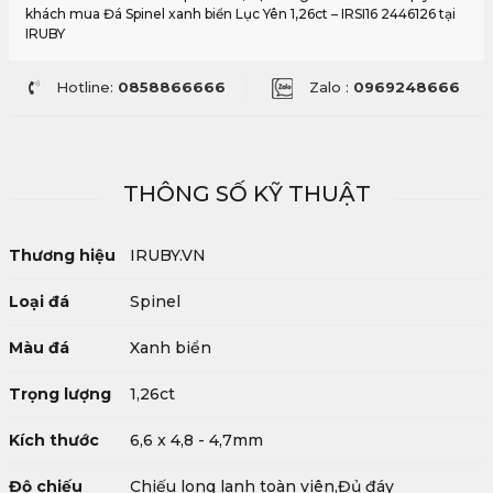
khách mua Đá Spinel xanh biển Lục Yên 1,26ct – IRSI16 2446126 tại
IRUBY
Hotline:
0858866666
Zalo :
0969248666
THÔNG SỐ KỸ THUẬT
Thương hiệu
IRUBY.VN
Loại đá
Spinel
Màu đá
Xanh biển
Trọng lượng
1,26ct
Kích thước
6,6 x 4,8 - 4,7mm
Độ chiếu
Chiếu long lanh toàn viên,Đủ đáy