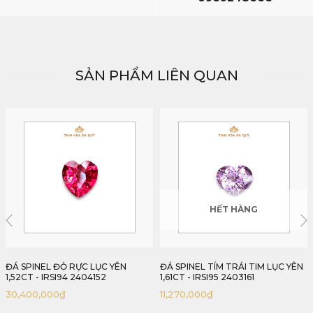
SẢN PHẨM LIÊN QUAN
HẾT HÀNG
HẾT HÀNG
ĐÁ SPINEL TÍM TRÁI TIM LỤC YÊN
ĐÁ SPINEL SẮC COBALT LỤC YÊN
1,61CT - IRSI95 2403161
1,29CT - IRSI97 2404129
11,270,000
₫
25,000,000
₫