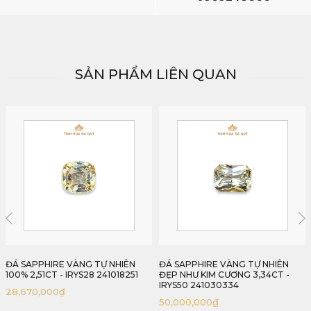
SẢN PHẨM LIÊN QUAN
ĐÁ SAPPHIRE VÀNG TỰ NHIÊN
ĐÁ SAPPHIRE VÀNG TỰ NHIÊN
ĐẸP NHƯ KIM CƯƠNG 3,34CT -
100% 2,25CT - IRYS34 241015225
IRYS50 241030334
33,750,000
₫
50,000,000
₫