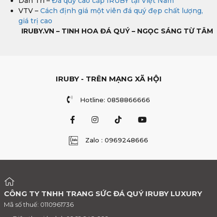
Dân Trí –
Đá quý cao cấp IRUBY tại Việt Nam
VTV –
Cách định giá một viên đá quý đẹp chất lượng,
giá trị cao
IRUBY.VN – TINH HOA ĐÁ QUÝ – NGỌC SÁNG TỪ TÂM
IRUBY - TRÊN MẠNG XÃ HỘI
Hotline: 0858866666
Zalo : 0969248666
CÔNG TY TNHH TRANG SỨC ĐÁ QUÝ IRUBY LUXURY
Mã số thuế: 0110961736