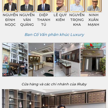
NGUYỄN
NGUYỄN
DIỆP
LÊ QUÝ
NGUYỄN
NINH
ĐÌNH
VĂN
THANH
KIẾM
TRỌNG
XUÂN
NGỌC
QUẢNG
TÚ
KHA
MẠNH
Ban Cố Vấn phân khúc Luxury
Cửa hàng và các chi nhánh của IRuby