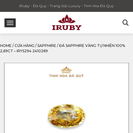
IRuby - Đá Quý - Trang Sức Luxury - Tinh Hoa Đá Quý
HOME
/
CỬA HÀNG
/
SAPPHIRE
/
ĐÁ SAPPHIRE VÀNG TỰ NHIÊN 100%
2,69CT – IRYS294 2410269