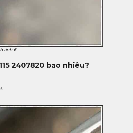
nh ảnh 6
I115 2407820
bao nhiêu?
%.