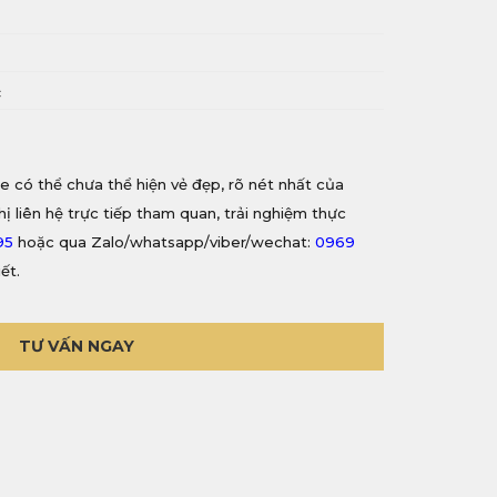
i
c
e có thể chưa thể hiện vẻ đẹp, rõ nét nhất của
hị liên hệ trực tiếp tham quan, trải nghiệm thực
95
hoặc qua Zalo/whatsapp/viber/wechat:
0969
iết.
TƯ VẤN NGAY