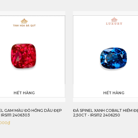
HẾT HÀNG
HẾT HÀNG
EL GAM MÀU ĐỎ HỒNG DÂU ĐẸP
ĐÁ SPINEL XANH COBALT HIẾM Đ
 IRSI111 2406303
2,50CT - IRSI112 2406250
,000
₫