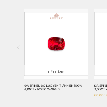
HẾT HÀNG
IÊN 100%
ĐÁ SPINEL ĐỎ LỤC YÊN TỰ NHIÊN 100%
ĐÁ SPIN
4,10CT - IRSI110 2406410
3,03CT -
60,000