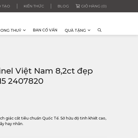
 TẠO
KIẾN THỨC
BLOG
GIỎ HÀNG (0)
BAN CỐ VẤN
HONG THUỶ
QUÀ TẶNG
inel Việt Nam 8,2ct đẹp
115 2407820
ch giác cắt tiêu chuẩn Quốc Tế. Sở hữu độ tinh khiết cao,
ây hay nhẫn.