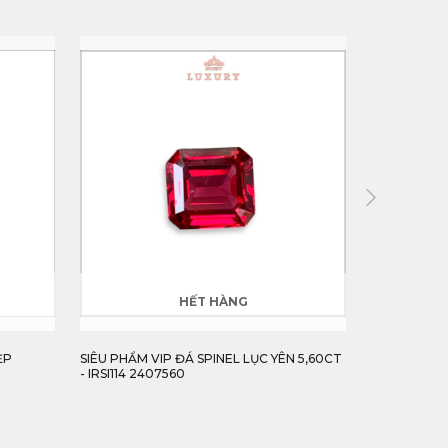
HẾT HÀNG
ẸP
SIÊU PHẨM VIP ĐÁ SPINEL LỤC YÊN 5,60CT
VIÊN SUNRIS
- IRSI114 2407560
HOÀN MỸ - I