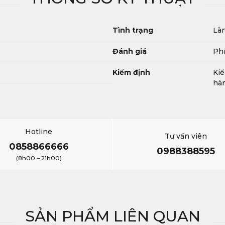
Tình trạng
Làn
Đánh giá
Phâ
Kiểm định
Kiể
hàn
Hotline
Tư vấn viên
0858866666
0988388595
(8h00 – 21h00)
SẢN PHẨM LIÊN QUAN