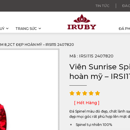
TIN TỨC
ĐÀO
UÝ
TRANG SỨC
ĐÁ P
AM 8,2CT ĐẸP HOÀN MỸ – IRSI115 2407820
Mã : IRSI115 2407820
Viên Sunrise Sp
hoàn mỹ – IRSI
[ Hết Hàng ]
Đá Spinel màu đỏ đẹp, chất lành sạ
đẹp mọi góc rất phù hợp lên mặt d
Spinel tự nhiên 100%