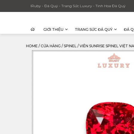
IRuby - Đá Quý - Trang Sức Luxury - Tinh Hoa Đá Quý
GIỚI THIỆU
TRANG SỨC ĐÁ QUÝ
ĐÁ Q
HOME
/
CỬA HÀNG
/
SPINEL
/
VIÊN SUNRISE SPINEL VIỆT N