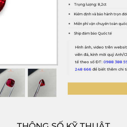
Trọng lượng: 8,2ct
Kiểm định và bảo hành trọn đờ
Miễn phí vận chuyển toàn quố
Ship đảm bảo Quốc tế
Hình ảnh, video trên websit
viên đá, kính mời quý Anh/C
tế theo số ĐT:
0988 388 5
248 666
để biết thêm chi t
THÔNG SỐ KỸ THUẬT