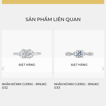
SẢN PHẨM LIÊN QUAN
ĐẶT HÀNG
ĐẶT HÀNG
C
NHẪN NỮ KIM CƯƠNG - IRNUKC
NHẪN NỮ KIM CƯƠNG - IRNUKC
033
034