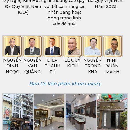
Mỹ Nghệ Kim Hoàn
giải thưởng cao quý
Đá Quý Việt Nam
Đá Quý Việt Nam
với tất cả những cá
Năm 2023
(GJA)
nhân đang hoạt
động trong lĩnh
vực đá quý.
NGUYỄN
NGUYỄN
DIỆP
LÊ QUÝ
NGUYỄN
NINH
ĐÌNH
VĂN
THANH
KIẾM
TRỌNG
XUÂN
NGỌC
QUẢNG
TÚ
KHA
MẠNH
Ban Cố Vấn phân khúc Luxury