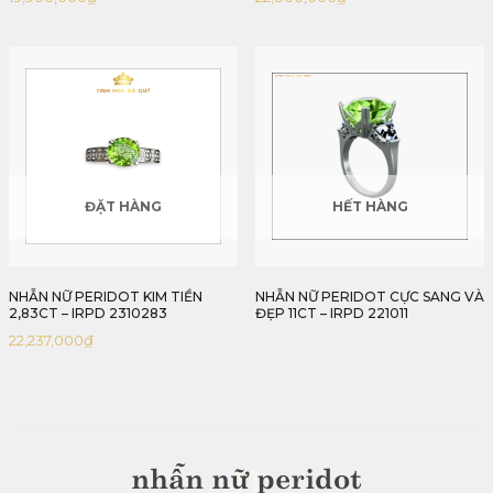
ĐẶT HÀNG
HẾT HÀNG
NHẪN NỮ PERIDOT KIM TIỀN
NHẪN NỮ PERIDOT CỰC SANG VÀ
2,83CT – IRPD 2310283
ĐẸP 11CT – IRPD 221011
22,237,000
₫
n
nhẫn nữ peridot