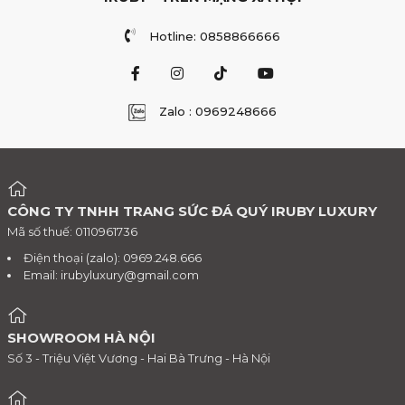
Hotline: 0858866666
Zalo : 0969248666
CÔNG TY TNHH TRANG SỨC ĐÁ QUÝ IRUBY LUXURY
Mã số thuế: 0110961736
Khi không sử dụng cất trang sức đá Peridot vào hộp
chuyên dụng
Điện thoại (zalo): 0969.248.666
Email:
irubyluxury@gmail.com
Nhẫn nữ Peridot làm bằng
vàng 9999
SHOWROOM HÀ NỘI
Số 3 - Triệu Việt Vương - Hai Bà Trưng - Hà Nội
Nói đến nhẫn Peridot dành cho nữ thì không thể bỏ qua được
các chất liệu tuyệt đẹp. Để làm nên tác phẩm ấn tượng ấy thì