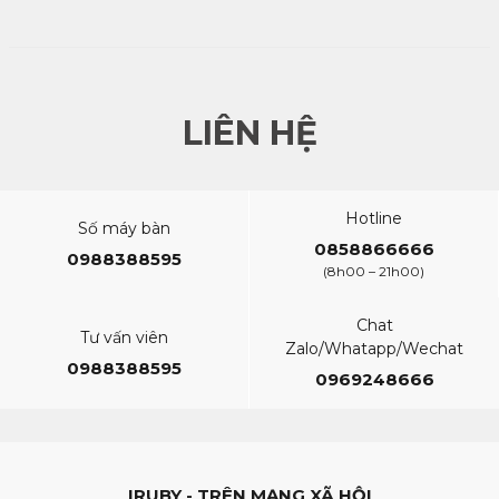
trang hàng trăm nghìn năm trước đây thì sự xuất hiện của
Peridot được mệnh danh là nước mắt thần Pele. Người dân
các vùng lân cận khi tìm kiếm đã tôn vinh vẻ đẹp của viên đá
này.
LIÊN HỆ
Họ tin rằng Peridot là kết tinh của thiên nhiên và cảm xúc con
người. Điều này đã gắn kết tạo nên năng lượng riêng biệt cho
viên đá quý này. Bên cạnh đó, đá Peridot cũng chứa đựng
những yếu tố liên quan đến phong thủy, cải thiện vận số và
phát triển bản thân. Điều quan trọng hơn là viên đá có màu
Hotline
Số máy bàn
sắc tuyệt đẹp nên đã được mọi người lựa chọn để làm trang
0858866666
0988388595
sức đeo bên người.
(8h00 – 21h00)
Nhờ những yếu tố này nên nhẫn Peridot dành cho nữ càng
trở nên đa dạng với nhiều kiểu dáng, thiết kế. Đặc biệt đối với
Chat
Tư vấn viên
những ai yêu thích đá quý thì vật phẩm nhẫn đá Peridot càng
Zalo/Whatapp/Wechat
0988388595
trở nên cuốn hút. Theo đó, bạn dễ dàng hơn trong việc tìm
0969248666
kiếm, đưa ra lựa chọn phù hợp với sở thích của bản thân.
IRUBY - TRÊN MẠNG XÃ HỘI