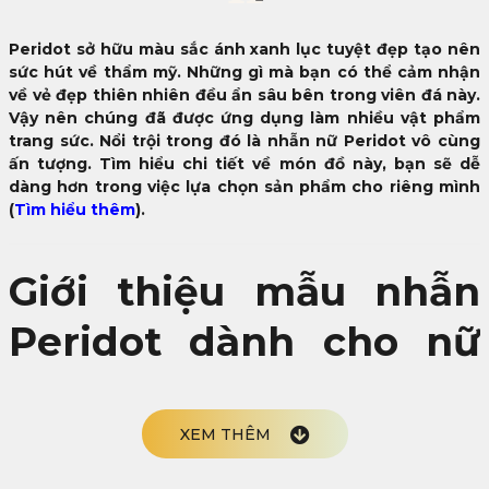
Peridot sở hữu màu sắc ánh xanh lục tuyệt đẹp tạo nên
sức hút về thẩm mỹ. Những gì mà bạn có thể cảm nhận
về vẻ đẹp thiên nhiên đều ẩn sâu bên trong viên đá này.
Vậy nên chúng đã được ứng dụng làm nhiều vật phẩm
trang sức. Nổi trội trong đó là nhẫn nữ Peridot vô cùng
ấn tượng. Tìm hiểu chi tiết về món đồ này, bạn sẽ dễ
dàng hơn trong việc lựa chọn sản phẩm cho riêng mình
(
Tìm hiểu thêm
).
Giới thiệu mẫu nhẫn
Peridot dành cho nữ
giới
XEM THÊM
Nhẫn nữ Peridot sở hữu vẻ ngoài đẹp, lung linh và tôn lên vẻ
đẹp của người phụ nữ. Đây là một trong những ứng dụng của
viên đá quý Peridot mà nhiều chị em yêu thích. Quay lại thời