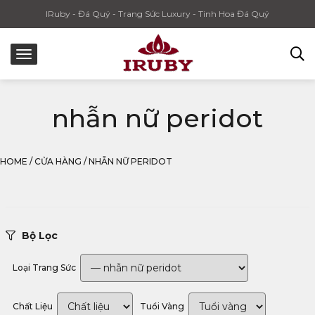
IRuby - Đá Quý - Trang Sức Luxury - Tinh Hoa Đá Quý
nhẫn nữ peridot
HOME
/
CỬA HÀNG
/
NHẪN NỮ PERIDOT
Bộ Lọc
Loại Trang Sức
Chất Liệu
Tuổi Vàng