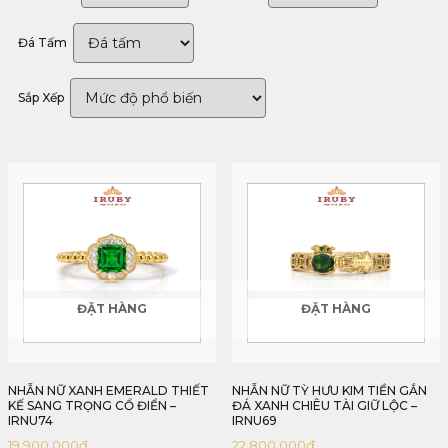
Đá Tấm
Sắp Xếp
ĐẶT HÀNG
ĐẶT HÀNG
NHẪN NỮ XANH EMERALD THIẾT
NHẪN NỮ TỲ HƯU KIM TIỀN GẮN
KẾ SANG TRỌNG CỔ ĐIỂN –
ĐÁ XANH CHIÊU TÀI GIỮ LỘC –
IRNU74
IRNU69
19,900,000
₫
22,800,000
₫