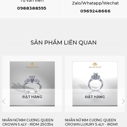
Tư vấn viên
Zalo/Whatapp/Wechat
0988388595
0969248666
SẢN PHẨM LIÊN QUAN
ĐẶT HÀNG
ĐẶT HÀNG
NHẪN NỮ KIM CƯƠNG QUEEN
NHẪN NỮ KIM CƯƠNG TRÒN 5.4LY
CROWN LUXURY 5.4LY - IRDM1
- IRDM 02 250354