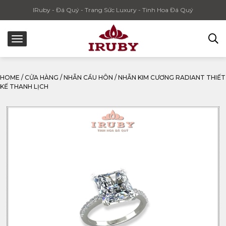
IRuby - Đá Quý - Trang Sức Luxury - Tinh Hoa Đá Quý
HOME
/
CỬA HÀNG
/
NHẪN CẦU HÔN
/
NHẪN KIM CƯƠNG RADIANT THIẾT
KẾ THANH LỊCH