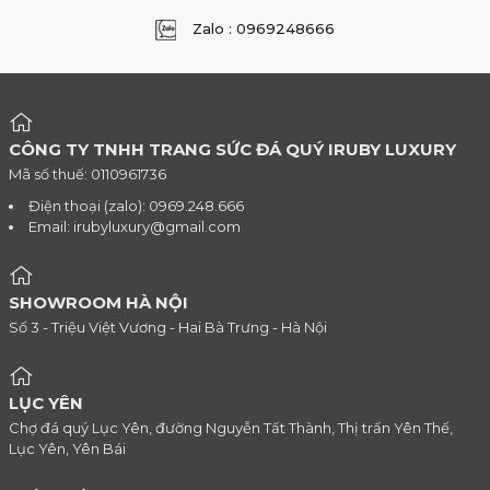
Zalo : 0969248666
CÔNG TY TNHH TRANG SỨC ĐÁ QUÝ IRUBY LUXURY
Mã số thuế: 0110961736
Điện thoại (zalo): 0969.248.666
Email:
irubyluxury@gmail.com
SHOWROOM HÀ NỘI
Số 3 - Triệu Việt Vương - Hai Bà Trưng - Hà Nội
LỤC YÊN
Chợ đá quý Lục Yên, đường Nguyễn Tất Thành, Thị trấn Yên Thế,
Lục Yên, Yên Bái