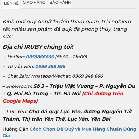
GIAO HÀNG
BẢO HÀNH
LIÊN HỆ
Kính mời quý Anh/Chị đến tham quan, trải nghiệm
rất nhiều sản phẩm đá quý, đá phong thủy, trang
sức:
Địa chỉ IRUBY chúng tôi!
– Hotline:
0858866666
(8h00 – 21h00)
– Tư vấn viên:
0988 388 595
– Chat Zalo/Whatapp/Wechat:
0969 248 666
:
Số 3 – Triệu Việt Vương – P. Nguyễn Du
–
Showroom
– Q. Hai Bà Trưng – TP. Hà Nội
(
Chỉ đường trên
Google Maps
)
– Lục Yên:
Chợ đá quý Lục Yên, đường Nguyễn Tất
Thành, Thị trấn Yên Thế, Lục Yên, Yên Bái
Hướng Dẫn
Cách Chọn Đá Quý và Mua Hàng Chuẩn Đúng
Giá