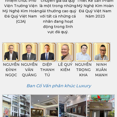
nhiệm chức Phó
chuyên gia đá quý
Thiết Kế Sản Phẩm
Viện Trưởng Viện
là một trong những
Mỹ Nghệ Kim Hoàn
Mỹ Nghệ Kim Hoàn
giải thưởng cao quý
Đá Quý Việt Nam
Đá Quý Việt Nam
với tất cả những cá
Năm 2023
(GJA)
nhân đang hoạt
động trong lĩnh
vực đá quý.
NGUYỄN
NGUYỄN
DIỆP
LÊ QUÝ
NGUYỄN
NINH
ĐÌNH
VĂN
THANH
KIẾM
TRỌNG
XUÂN
NGỌC
QUẢNG
TÚ
KHA
MẠNH
Ban Cố Vấn phân khúc Luxury