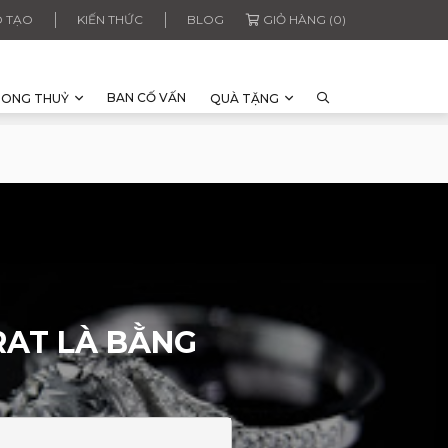
 TẠO
KIẾN THỨC
BLOG
GIỎ HÀNG (0)
BAN CỐ VẤN
HONG THUỶ
QUÀ TẶNG
RAT LÀ BẰNG