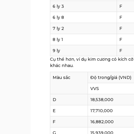
6 ly 3
F
6 ly 8
F
7 ly 2
F
8 ly 1
F
9 ly
F
Cụ thể hơn, ví dụ kim cương có kích
khác nhau.
Màu sắc
Độ trong/giá (VND)
VVS
D
18,538,000
E
17,710,000
F
16,882,000
G
15,939,000