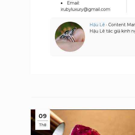
Email:
irubyluxury@gmail.com
Hậu Lê
· Content Ma
Hậu Lê tác giả kinh n
09
Th8