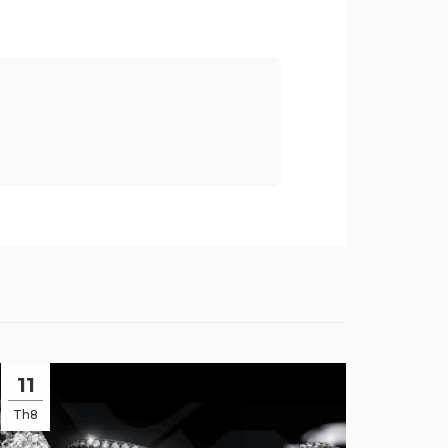
11
Th8