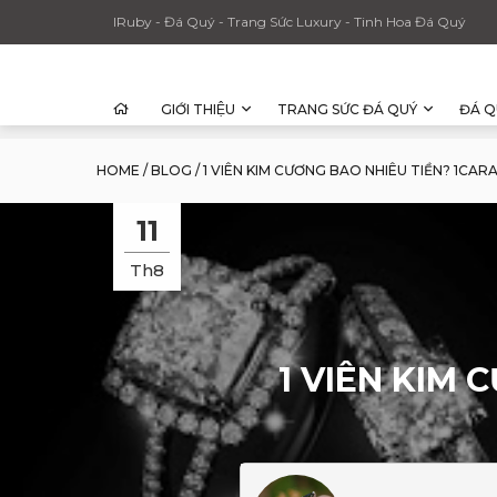
IRuby - Đá Quý - Trang Sức Luxury - Tinh Hoa Đá Quý
GIỚI THIỆU
TRANG SỨC ĐÁ QUÝ
ĐÁ Q
HOME
/
BLOG
/
1 VIÊN KIM CƯƠNG BAO NHIÊU TIỀN? 1CAR
11
Th8
1 VIÊN KIM