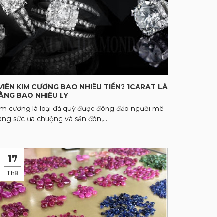
 VIÊN KIM CƯƠNG BAO NHIÊU TIỀN? 1CARAT LÀ
ẰNG BAO NHIÊU LY
im cương là loại đá quý được đông đảo người mê
ang sức ưa chuộng và săn đón,...
17
Th8