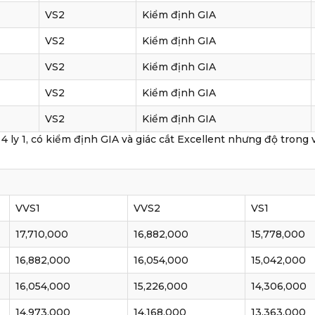
VS2
Kiểm định GIA
VS2
Kiểm định GIA
VS2
Kiểm định GIA
VS2
Kiểm định GIA
VS2
Kiểm định GIA
 cỡ 4 ly 1, có kiểm định GIA và giác cắt Excellent nhưng độ tro
VVS1
VVS2
VS1
17,710,000
16,882,000
15,778,000
16,882,000
16,054,000
15,042,000
16,054,000
15,226,000
14,306,000
14,973,000
14,168,000
13,363,000