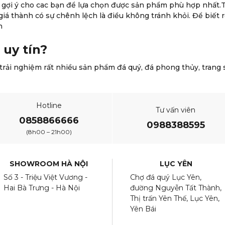
ư gợi ý cho cac bạn để lựa chọn được sản phẩm phù hợp nhất.
giá thành có sự chênh lệch là điều không tránh khỏi. Để biết r
h
uy tín?
rải nghiệm rất nhiều sản phẩm đá quý, đá phong thủy, trang s
Hotline
Tư vấn viên
0858866666
0988388595
(8h00 – 21h00)
SHOWROOM HÀ NỘI
LỤC YÊN
Số 3 - Triệu Việt Vương -
Chợ đá quý Lục Yên,
Hai Bà Trưng - Hà Nội
đường Nguyễn Tất Thành,
Thị trấn Yên Thế, Lục Yên,
Yên Bái