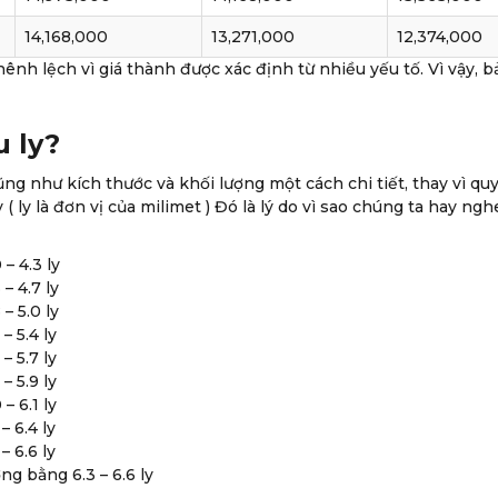
14,168,000
13,271,000
12,374,000
hênh lệch vì giá thành được xác định từ nhiều yếu tố. Vì vậy,
u ly?
g như kích thước và khối lượng một cách chi tiết, thay vì quy
ly ( ly là đơn vị của milimet ) Đó là lý do vì sao chúng ta hay ng
– 4.3 ly
– 4.7 ly
– 5.0 ly
– 5.4 ly
– 5.7 ly
– 5.9 ly
– 6.1 ly
– 6.4 ly
– 6.6 ly
ơng bằng 6.3 – 6.6 ly