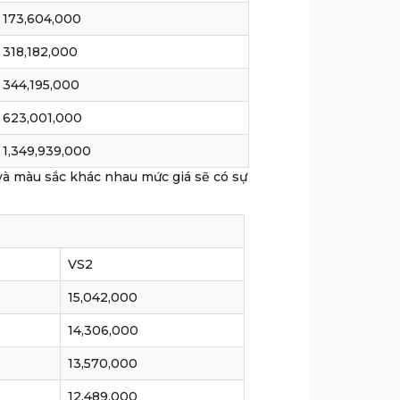
173,604,000
318,182,000
344,195,000
623,001,000
1,349,939,000
ng và màu sắc khác nhau mức giá sẽ có sự
VS2
15,042,000
14,306,000
13,570,000
12,489,000