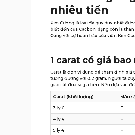
nhiêu tiền
Kim Cương là loại đá quý duy nhất đượ
biết đến của Cacbon, dạng còn là than
Cùng với sự hoàn hảo của viên Kim Cư
1 carat có giá bao
Carat là đơn vị dùng để thẩm định giá t
tương đương với 0,2 gram. Người ta quy
giác cắt đưa ra giá tiền. Nếu dựa vào đơn 
Carat (khối lượng)
Màu s
3 ly 6
F
4 ly 4
F
5 ly 4
F