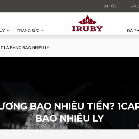
TIN TỨC
ĐÀO
UÝ
TRANG SỨC
ĐÁ P
AT LÀ BẰNG BAO NHIÊU LY
 CƯƠNG BAO NHIÊU TIỀN? 1CA
BAO NHIÊU LY