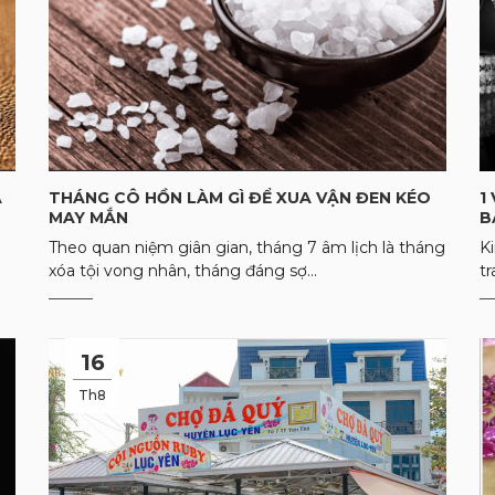
Á
THÁNG CÔ HỒN LÀM GÌ ĐỂ XUA VẬN ĐEN KÉO
1
MAY MẮN
B
Theo quan niệm giân gian, tháng 7 âm lịch là tháng
K
xóa tội vong nhân, tháng đáng sợ...
tr
16
Th8