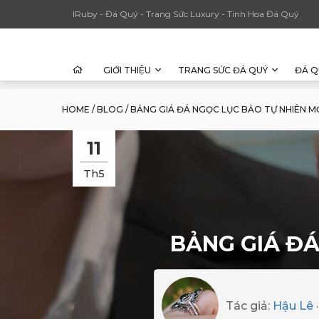
IRuby - Đá Quý - Trang Sức Luxury - Tinh Hoa Đá Quý
GIỚI THIỆU
TRANG SỨC ĐÁ QUÝ
ĐÁ Q
HOME
/
BLOG
/
BẢNG GIÁ ĐÁ NGỌC LỤC BẢO TỰ NHIÊN M
11
Th5
BẢNG GIÁ ĐÁ
Tác giả:
Hậu Lê