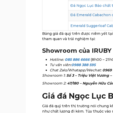
Đá Ngọc Lục Bảo chất t
Đá Emerald Cabachon c
Emerald Suggerloaf Ca
Bảng giá đá quý trên được niêm yết tạ
tham quan và trải nghiệm tại:
Showroom của IRUBY 
Hotline:
085 886 6666
(8h00 – 21h
Tư vấn viên:
0988 388 595
Chat Zalo/Whatapp/Wechat:
0969 
Showroom 1:
Số 3 – Triệu Việt Vương 
Showroom 2:
47/180 – Nguyễn Hữu Cản
Giá đá Ngọc Lục Bả
Giá đá quý trên thị trường nói chung k
như chất lượng đi kèm. Tùy thuộc vào 