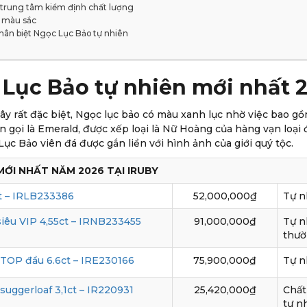
c trung tâm kiểm định chất lượng
ờ màu sắc
hân biệt Ngọc Lục Bảo tự nhiên
Lục Bảo tự nhiên mới nhất 2
ây rất đặc biệt, Ngọc lục bảo có màu xanh lục nhờ việc bao 
n gọi là Emerald, được xếp loại là Nữ Hoàng của hàng vạn loại
c Bảo viên đá được gắn liền với hình ảnh của giới quý tộc.
ỚI NHẤT NĂM 2026 TẠI IRUBY
t – IRLB233386
52,000,000₫
Tự n
iêu VIP 4,55ct – IRNB233455
91,000,000₫
Tự n
thư
 TOP đầu 6.6ct – IRE230166
75,900,000₫
Tự n
suggerloaf 3,1ct – IR220931
25,420,000₫
Chất
tự n