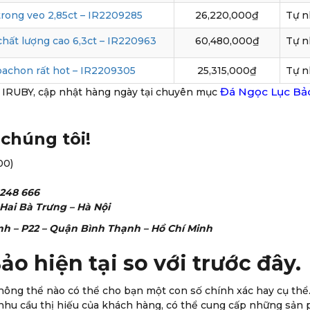
rong veo 2,85ct – IR2209285
26,220,000₫
Tự n
hất lượng cao 6,3ct – IR220963
60,480,000₫
Tự n
bachon rất hot – IR2209305
25,315,000₫
Tự n
Đá Ngọc Lục Bảo
i IRUBY, cập nhật hàng ngày tại chuyên mục
chúng tôi!
00)
248 666
– Hai Bà Trưng – Hà Nội
h – P22 – Quận Bình Thạnh – Hồ Chí Minh
o hiện tại so với trước đây.
hông thể nào có thể cho bạn một con số chính xác hay cụ thể.
nhu cầu thị hiếu của khách hàng, có thể cung cấp những sản 