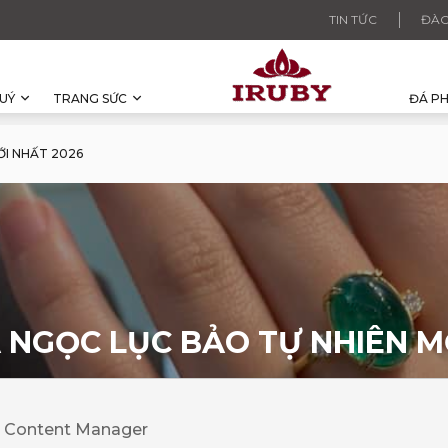
TIN TỨC
ĐÀO
UÝ
TRANG SỨC
ĐÁ P
ỚI NHẤT 2026
 NGỌC LỤC BẢO TỰ NHIÊN M
· Content Manager