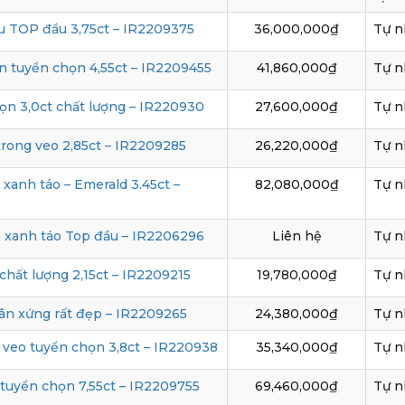
 TOP đầu 3,75ct – IR2209375
36,000,000₫
Tự n
 tuyển chọn 4,55ct – IR2209455
41,860,000₫
Tự n
ọn 3,0ct chất lượng – IR220930
27,600,000₫
Tự n
rong veo 2,85ct – IR2209285
26,220,000₫
Tự n
xanh táo – Emerald 3.45ct –
82,080,000₫
Tự n
 xanh táo Top đầu – IR2206296
Liên hệ
Tự n
hất lượng 2,15ct – IR2209215
19,780,000₫
Tự n
ân xứng rất đẹp – IR2209265
24,380,000₫
Tự n
 veo tuyển chọn 3,8ct – IR220938
35,340,000₫
Tự n
tuyển chọn 7,55ct – IR2209755
69,460,000₫
Tự n