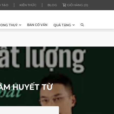
 TẠO
KIẾN THỨC
BLOG
GIỎ HÀNG (0)
BAN CỐ VẤN
HONG THUỶ
QUÀ TẶNG
TÂM HUYẾT TỪ