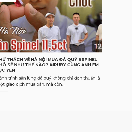
HỬ THÁCH VỀ HÀ NỘI MUA ĐÁ QUÝ #SPINEL
HÔ SẼ NHƯ THẾ NÀO? #IRUBY CÙNG ANH EM
ỤC YÊN
ành trình săn lùng đá quý không chỉ đơn thuần là
ột giao dịch mua bán, mà còn...