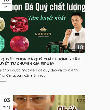
Th11
Í QUYẾT CHỌN ĐÁ QUÝ CHẤT LƯỢNG - TÂM
UYẾT TỪ CHUYÊN GIA #IRUBY
ể chọn được một viên đá quý đẹp và có giá trị
ứng đáng, bạn cần nắm rõ...
03
Th12