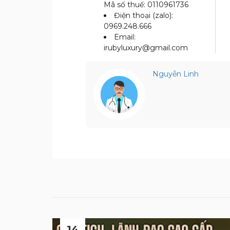
Mã số thuế: 0110961736
Điện thoại (zalo):
0969.248.666
Email:
irubyluxury@gmail.com
Nguyễn Linh
14