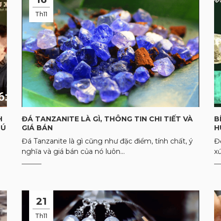
Th11
H
ĐÁ TANZANITE LÀ GÌ, THÔNG TIN CHI TIẾT VÀ
B
HÚ
GIÁ BÁN
H
Đá Tanzanite là gì cũng như đặc điểm, tính chất, ý
Đ
nghĩa và giá bán của nó luôn...
x
21
Th11