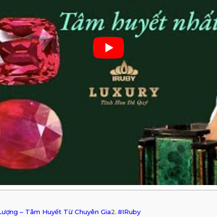
t Lượng – Tâm Huyết Từ Chuyên Gia
#IRuby