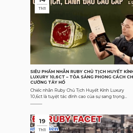
Th11
SIÊU PHẨM NHẪN RUBY CHỦ TỊCH HUYẾT KÍN
LUXURY 10,6CT – TỎA SÁNG PHONG CÁCH C
CƯỜNG TÂY HỒ
Chiếc nhẫn Ruby Chủ Tịch Huyết Kính Luxury
10,6ct là tuyệt tác đỉnh cao của sự sang trọng...
19
Th11