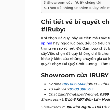
Showroom của IRUBY chúng tôi!
Theo dõi thông tin thêm IRuby trên m
Chi tiết về bí quyết
#IRuby:
Khi chọn đá quý, hãy ưu tiên màu sắc t
spinel
hay ngọc lục bảo, đều có tiêu ch
trong và sao rõ nét. Để đảm bảo chất l
cậy.Việc chọn đá quý không chỉ là chọ
khảo ý kiến của những chuyên gia có ki
quyết chọn Đá Quý Chất Lượng – Tâm
Showroom của IRUBY 
Hotline:
085 886 6666
(8h00 – 21h00
Tư vấn viên:
0988 388 595
Chat Zalo/Whatapp/Wechat:
0969 
Showroom 1:
11 Lô 6 KĐT Đền Lừ – Hoà
Showroom 2:
186 Kim Ngưu – Hai Bà T