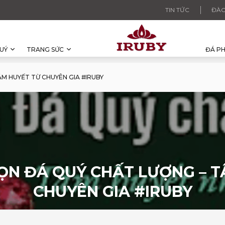
TIN TỨC
ĐÀO
UÝ
TRANG SỨC
ĐÁ P
M HUYẾT TỪ CHUYÊN GIA #IRUBY
ỌN ĐÁ QUÝ CHẤT LƯỢNG – 
CHUYÊN GIA #IRUBY