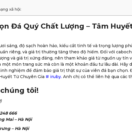
ạng xã hội:
 chọn Đá Quý Chất Lượng – Tâm Huyế
ươi sáng, độ sạch hoàn hảo, kiểu cắt tinh tế và trọng lượng ph
uẩn riêng, và giá trị thường tăng theo độ hiếm. Đối với caboch
ượng và giá trị xứng đáng, nên tham khảo giá từ nguồn uy tín
n một món trang sức mà còn là một khoản đầu tư lâu dài. Hãy d
nh nghiệm để đảm bảo giá trị thật sự của viên đá bạn chọn. Đ
 Huyết Từ Chuyên Gia
#
iruby
.
Anh chị có thể liên hệ qua các th
chúng tôi!
)
248 666
ng Mai – Hà Nội
rưng – Hà Nội