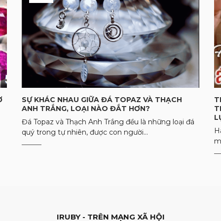
Ợ
SỰ KHÁC NHAU GIỮA ĐÁ TOPAZ VÀ THẠCH
T
ANH TRẮNG, LOẠI NÀO ĐẮT HƠN?
T
L
Đá Topaz và Thạch Anh Trắng đều là những loại đá
H
quý trong tự nhiên, được con người...
m
IRUBY - TRÊN MẠNG XÃ HỘI