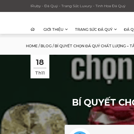
IRuby - Đá Quý - Trang Sức Luxury - Tinh Hoa Đá Quý
GIỚI THIỆU
TRANG SỨC ĐÁ QUÝ
ĐÁ Q
HOME
/
BLOG
/
BÍ QUYẾT CHỌN ĐÁ QUÝ CHẤT LƯỢNG – TÂ
18
Th11
BÍ QUYẾT CH