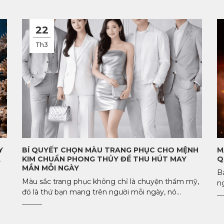
22
Th3
Y
BÍ QUYẾT CHỌN MÀU TRANG PHỤC CHO MỆNH
M
À
KIM CHUẨN PHONG THỦY ĐỂ THU HÚT MAY
Q
MẮN MỖI NGÀY
B
Màu sắc trang phục không chỉ là chuyện thẩm mỹ,
n
đó là thứ bạn mang trên người mỗi ngày, nó...