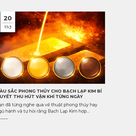
20
Th3
ÀU SẮC PHONG THỦY CHO BẠCH LẠP KIM BÍ
UYẾT THU HÚT VẬN KHÍ TỪNG NGÀY
ạn đã từng nghe qua về thuật phong thủy hay
gũ hành và tự hỏi rằng Bạch Lạp Kim hợp...