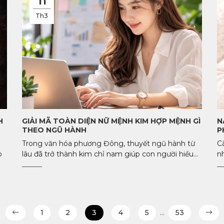
11
Th3
H
GIẢI MÃ TOÀN DIỆN NỮ MỆNH KIM HỢP MỆNH GÌ
N
THEO NGŨ HÀNH
P
Trong văn hóa phương Đông, thuyết ngũ hành từ
C
p
lâu đã trở thành kim chỉ nam giúp con người hiểu...
n
1
2
3
4
5
…
53