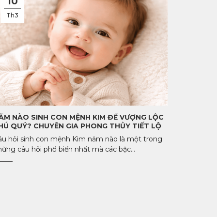
10
Th3
ĂM NÀO SINH CON MỆNH KIM ĐỂ VƯỢNG LỘC
HÚ QUÝ? CHUYÊN GIA PHONG THỦY TIẾT LỘ
âu hỏi sinh con mệnh Kim năm nào là một trong
hững câu hỏi phổ biến nhất mà các bậc...