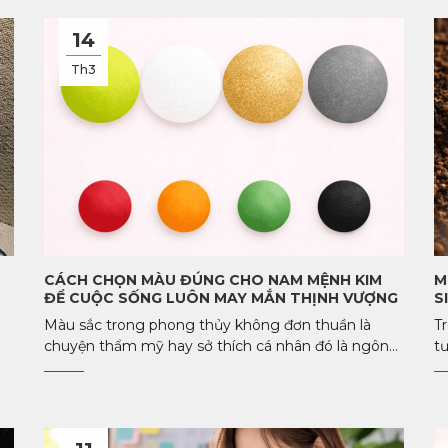
14
Th3
CÁCH CHỌN MÀU ĐÚNG CHO NAM MỆNH KIM
M
ĐỂ CUỘC SỐNG LUÔN MAY MẮN THỊNH VƯỢNG
S
Màu sắc trong phong thủy không đơn thuần là
T
chuyện thẩm mỹ hay sở thích cá nhân đó là ngôn...
tư