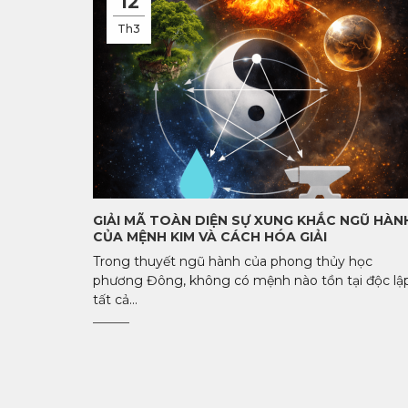
12
Th3
GIẢI MÃ TOÀN DIỆN SỰ XUNG KHẮC NGŨ HÀN
CỦA MỆNH KIM VÀ CÁCH HÓA GIẢI
Trong thuyết ngũ hành của phong thủy học
phương Đông, không có mệnh nào tồn tại độc lậ
tất cả...