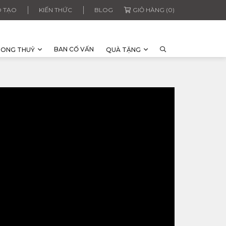
 TẠO
KIẾN THỨC
BLOG
GIỎ HÀNG (0)
BAN CỐ VẤN
HONG THUỶ
QUÀ TẶNG