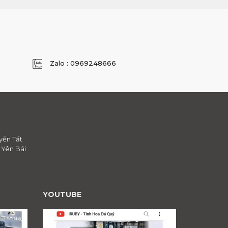
Zalo : 0969248666
yễn Tất
, Yên Bái
YOUTUBE