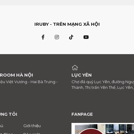
IRUBY - TRÊN MẠNG XÃ HỘI
ROOM HÀ NỘI
LỤC YÊN
riệu Việt Vương - Hai Bà Trưng -
Chợ đá quý Lục Yên, đường Ngu
Thành, Thị trấn Yên Thế, Lục Yên
ÚNG TÔI
FANPAGE
hủ
Giới thiệu