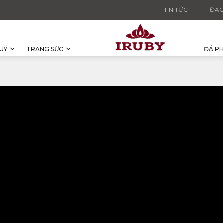
TIN TỨC
ĐÀO
UÝ
TRANG SỨC
ĐÁ P