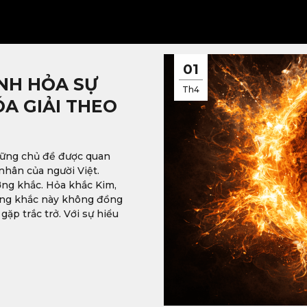
01
NH HỎA SỰ
Th4
A GIẢI THEO
ững chủ đề được quan
nhân của người Việt.
ơng khắc. Hỏa khắc Kim,
ương khắc này không đồng
ặp trắc trở. Với sự hiểu