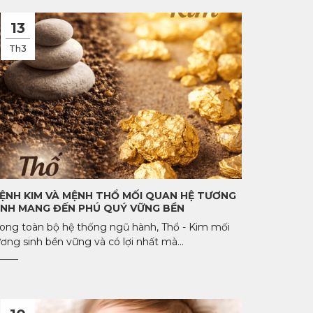
13
Th3
ỆNH KIM VÀ MỆNH THỔ MỐI QUAN HỆ TƯƠNG
INH MANG ĐẾN PHÚ QUÝ VỮNG BỀN
rong toàn bộ hệ thống ngũ hành, Thổ - Kim mối
ơng sinh bền vững và có lợi nhất mà...