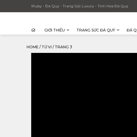
IRuby - Đá Quý - Trang Sức Luxury - Tinh Hoa Đá Quý
GIỚI THIỆU
TRANG SỨC ĐÁ QUÝ
ĐÁ Q
HOME
/
TỬ VI
/
TRANG 3