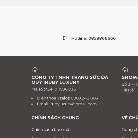
Hotline: 0858866666
CÔNG TY TNHH TRANG SỨC ĐÁ
SHOW
QUÝ IRUBY LUXURY
Số 3 - T
Mã số thuế: 0110961736
Hà Nội
Điện thoại (zalo): 0969.248.666
Email:
irubyluxury@gmail.com
CHÍNH SÁCH CHUNG
VỀ CH
Chính sách bảo mật
Trang c