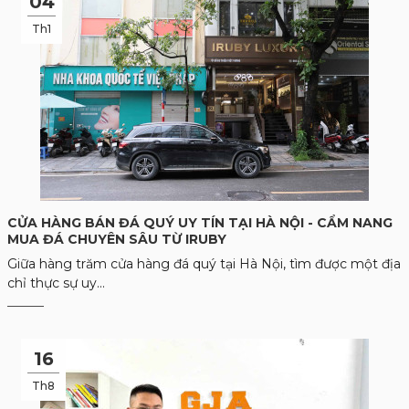
04
Th1
CỬA HÀNG BÁN ĐÁ QUÝ UY TÍN TẠI HÀ NỘI - CẨM NANG
MUA ĐÁ CHUYÊN SÂU TỪ IRUBY
Giữa hàng trăm cửa hàng đá quý tại Hà Nội, tìm được một địa
chỉ thực sự uy...
16
Th8