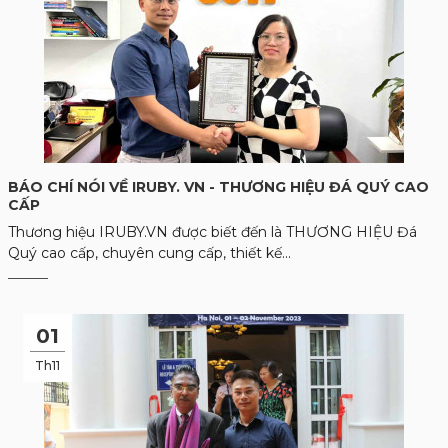
BÁO CHÍ NÓI VỀ IRUBY. VN - THƯƠNG HIỆU ĐÁ QUÝ CAO
CẤP
Thương hiệu IRUBY.VN được biết đến là THƯƠNG HIỆU Đá
Quý cao cấp, chuyên cung cấp, thiết kế...
01
Th11