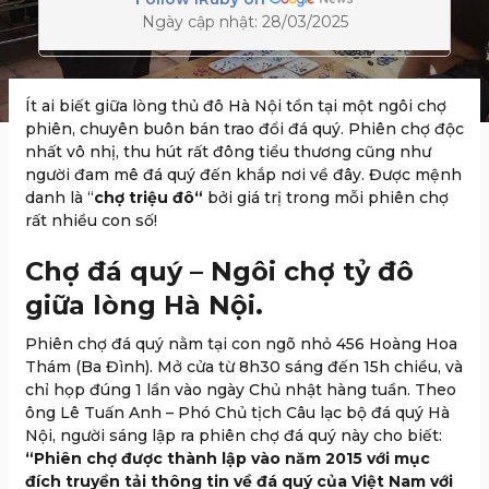
Ngày cập nhật: 28/03/2025
Ít ai biết giữa lòng thủ đô Hà Nội tồn tại một ngôi chợ
phiên, chuyên buôn bán trao đổi đá quý. Phiên chợ độc
nhất vô nhị, thu hút rất đông tiểu thương cũng như
người đam mê đá quý đến khắp nơi về đây. Được mệnh
danh là “
chợ triệu đô“
bởi giá trị trong mỗi phiên chợ
rất nhiều con số!
Chợ đá quý – Ngôi chợ tỷ đô
giữa lòng Hà Nội.
Phiên chợ đá quý nằm tại con ngõ nhỏ 456 Hoàng Hoa
Thám (Ba Đình). Mở cửa từ 8h30 sáng đến 15h chiều, và
chỉ họp đúng 1 lần vào ngày Chủ nhật hàng tuần. Theo
ông Lê Tuấn Anh – Phó Chủ tịch Câu lạc bộ đá quý Hà
Nội, người sáng lập ra phiên chợ đá quý này cho biết:
“Phiên chợ được thành lập vào năm 2015 với mục
đích truyền tải thông tin về đá quý của Việt Nam với