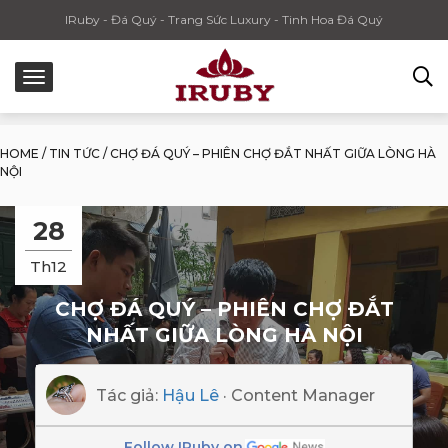
IRuby - Đá Quý - Trang Sức Luxury - Tinh Hoa Đá Quý
HOME
/
TIN TỨC
/
CHỢ ĐÁ QUÝ – PHIÊN CHỢ ĐẮT NHẤT GIỮA LÒNG HÀ
NỘI
28
Th12
CHỢ ĐÁ QUÝ – PHIÊN CHỢ ĐẮT
NHẤT GIỮA LÒNG HÀ NỘI
Tác giả:
Hậu Lê
· Content Manager
Follow IRuby on