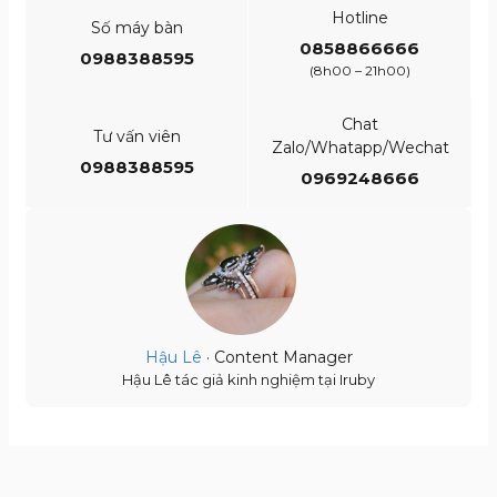
Hotline
Số máy bàn
0858866666
0988388595
(8h00 – 21h00)
Chat
Tư vấn viên
Zalo/Whatapp/Wechat
0988388595
0969248666
Hậu Lê
· Content Manager
Hậu Lê tác giả kinh nghiệm tại Iruby