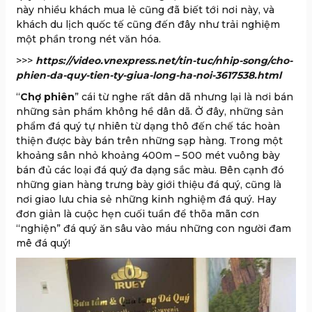
này nhiều khách mua lẻ cũng đã biết tới nơi này, và
khách du lịch quốc tế cũng đến đây như trải nghiệm
một phần trong nét văn hóa.
>>>
https://video.vnexpress.net/tin-tuc/nhip-song/cho-
phien-da-quy-tien-ty-giua-long-ha-noi-3617538.html
“
Chợ phiên
” cái từ nghe rất dân dã nhưng lại là nơi bán
những sản phẩm không hề dân dã. Ở đây, những sản
phẩm đá quý tự nhiên từ dạng thô đến chế tác hoàn
thiện được bày bán trên những sạp hàng. Trong một
khoảng sân nhỏ khoảng 400m – 500 mét vuông bày
bán đủ các loại đá quý đa dạng sắc màu. Bên cạnh đó
những gian hàng trưng bày giới thiệu đá quý, cũng là
nơi giao lưu chia sẻ những kinh nghiệm đá quý. Hay
đơn giản là cuộc hẹn cuối tuần để thõa mãn cơn
“nghiện” đá quý ăn sâu vào máu những con người đam
mê đá quý!