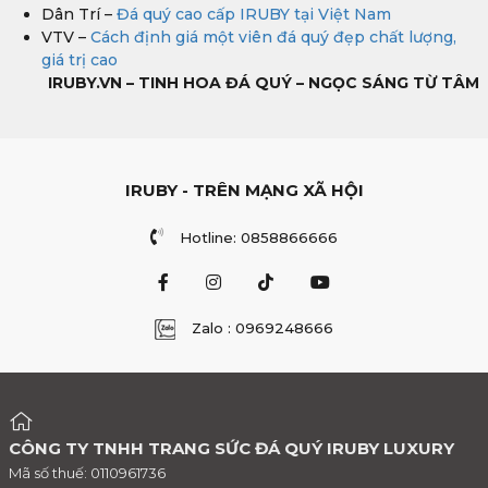
Dân Trí –
Đá quý cao cấp IRUBY tại Việt Nam
VTV –
Cách định giá một viên đá quý đẹp chất lượng,
giá trị cao
IRUBY.VN – TINH HOA ĐÁ QUÝ – NGỌC SÁNG TỪ TÂM
IRUBY - TRÊN MẠNG XÃ HỘI
Hotline: 0858866666
Zalo : 0969248666
CÔNG TY TNHH TRANG SỨC ĐÁ QUÝ IRUBY LUXURY
Mã số thuế: 0110961736