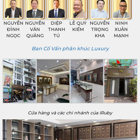
NGUYỄN
NGUYỄN
DIỆP
LÊ QUÝ
NGUYỄN
NINH
ĐÌNH
VĂN
THANH
KIẾM
TRỌNG
XUÂN
NGỌC
QUẢNG
TÚ
KHA
MẠNH
Ban Cố Vấn phân khúc Luxury
Cửa hàng và các chi nhánh của IRuby