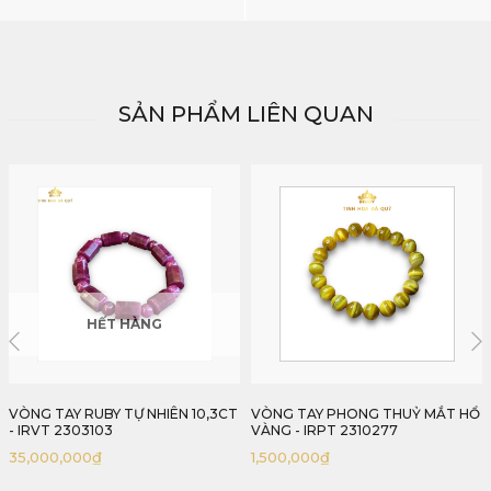
SẢN PHẨM LIÊN QUAN
VÒNG TAY PHONG THUỶ MẮT HỔ
VÒNG TAY THẠCH ANH TÓC ĐỎ -
VÀNG - IRPT 2310277
IRPT 2310388
1,500,000
₫
5,044,000
₫