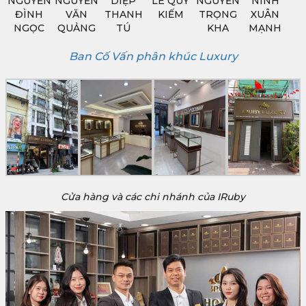
NGUYỄN
NGUYỄN
DIỆP
LÊ QUÝ
NGUYỄN
NINH
ĐÌNH
VĂN
THANH
KIẾM
TRỌNG
XUÂN
NGỌC
QUẢNG
TÚ
KHA
MẠNH
Ban Cố Vấn phân khúc Luxury
Cửa hàng và các chi nhánh của IRuby