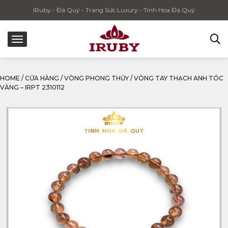
IRuby - Đá Quý - Trang Sức Luxury - Tinh Hoa Đá Quý
HOME
/
CỬA HÀNG
/
VÒNG PHONG THỦY
/
VÒNG TAY THẠCH ANH TÓC
VÀNG – IRPT 2310112