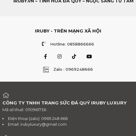
IRUBY.VN – TINH HOA ĐÁ QUÝ – NGỌC SÁNG TỪ TÂM
IRUBY - TRÊN MẠNG XÃ HỘI
Hotline: 0858866666
Zalo : 0969248666
CÔNG TY TNHH TRANG SỨC ĐÁ QUÝ IRUBY LUXURY
Mã số thuế: 0110961736
Điện thoại (zalo): 0969.248.666
Email:
irubyluxury@gmail.com