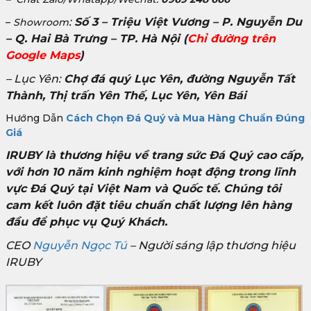
:
Số 3 – Triệu Việt Vương – P. Nguyễn Du
–
Showroom
– Q. Hai Bà Trưng – TP. Hà Nội
(
Chỉ đường trên
Google Maps
)
– Lục Yên:
Chợ đá quý Lục Yên, đường Nguyễn Tất
Thành, Thị trấn Yên Thế, Lục Yên, Yên Bái
Hướng Dẫn
Cách Chọn Đá Quý và Mua Hàng Chuẩn Đúng
Giá
IRUBY là thương hiệu về trang sức Đá Quý cao cấp,
với hơn 10 năm kinh nghiệm hoạt động trong lĩnh
vực Đá Quý tại Việt Nam và Quốc tế. Chúng tôi
cam kết luôn đặt tiêu chuẩn chất lượng lên hàng
đầu để phục vụ Quý Khách.
CEO
Nguyễn Ngọc Tú
– Người sáng lập thương hiệu
IRUBY