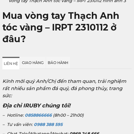
Vòng tay Thạch Anh tóc vàng – IRPT 2310112 hình ảnh 3
Mua
vòng tay Thạch Anh
tóc vàng – IRPT 2310112
ở
đâu?
GIAO HÀNG
BẢO HÀNH
LIÊN HỆ
Kính mời quý Anh/Chị đến tham quan, trải nghiệm
rất nhiều sản phẩm đá quý, đá phong thủy, trang
sức:
Địa chỉ IRUBY chúng tôi!
– Hotline:
0858866666
(8h00 – 21h00)
– Tư vấn viên:
0988 388 595
– Chat Zalo/Whatapp/Wechat:
0969 248 666