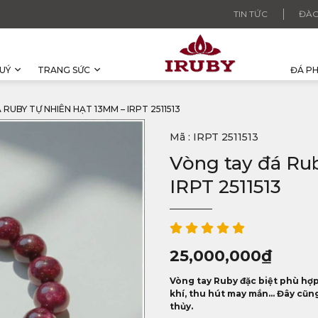
TIN TỨC
ĐÀO
UÝ
TRANG SỨC
ĐÁ P
RUBY TỰ NHIÊN HẠT 13MM – IRPT 2511513
Mã : IRPT 2511513
Vòng tay đá Ru
IRPT 2511513
25,000,000
₫
Vòng tay Ruby đặc biệt phù hợp
khí, thu hút may mắn... Đây cũ
thủy.