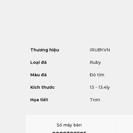
Thương hiệu
IRUBY.VN
Loại đá
Ruby
Màu đá
Đỏ tím
Kích thước
13 - 13.4ly
Họa tiết
Trơn
Số máy bàn