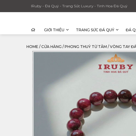
IRuby - Đá Quý - Trang Sức Luxury - Tinh Hoa Đá Quý
GIỚI THIỆU
TRANG SỨC ĐÁ QUÝ
ĐÁ Q
HOME
/
CỬA HÀNG
/
PHONG THUỶ TỪ TÂM
/
VÒNG TAY ĐÁ 