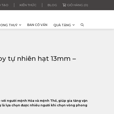
 TẠO
KIẾN THỨC
BLOG
GIỎ HÀNG (0)
BAN CỐ VẤN
HONG THUỶ
QUÀ TẶNG
by tự nhiên hạt 13mm –
 với người mệnh Hỏa và mệnh Thổ, giúp gia tăng vận
ng là lựa chọn được nhiều người khi chọn vòng phong