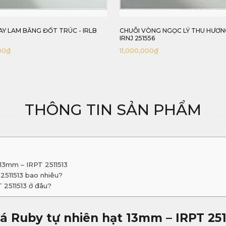
ÒNG NGỌC LÝ THU HƯƠNG 6MM -
CHUỖI VÒNG LAM BĂNG CÚC - IR
556
2512555
000
₫
5,500,000
₫
THÔNG TIN SẢN PHẨM
 13mm – IRPT 2511513
2511513 bao nhiêu?
 2511513 ở đâu?
á Ruby tự nhiên hạt 13mm – IRPT 251