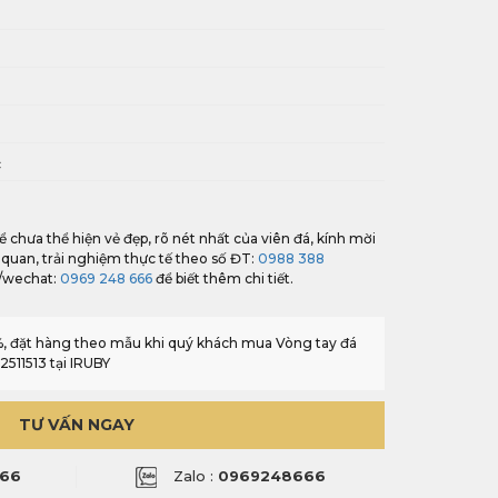
i
c
ể chưa thể hiện vẻ đẹp, rõ nét nhất của viên đá, kính mời
 quan, trải nghiệm thực tế theo số ĐT:
0988 388
r/wechat:
0969 248 666
để biết thêm chi tiết.
0%, đặt hàng theo mẫu khi quý khách mua Vòng tay đá
511513 tại IRUBY
TƯ VẤN NGAY
66
Zalo :
0969248666