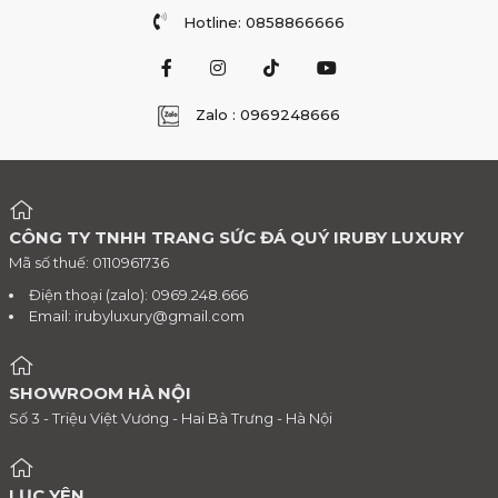
Hotline: 0858866666
Zalo : 0969248666
CÔNG TY TNHH TRANG SỨC ĐÁ QUÝ IRUBY LUXURY
Mã số thuế: 0110961736
Điện thoại (zalo): 0969.248.666
Email:
irubyluxury@gmail.com
SHOWROOM HÀ NỘI
Số 3 - Triệu Việt Vương - Hai Bà Trưng - Hà Nội
LỤC YÊN