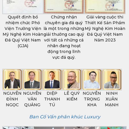
Quyết định bổ
Chứng nhận
Giải vàng cuộc thi
nhiệm chức Phó
chuyên gia đá quý
Thiết Kế Sản Phẩm
Viện Trưởng Viện
là một trong những
Mỹ Nghệ Kim Hoàn
Mỹ Nghệ Kim Hoàn
giải thưởng cao quý
Đá Quý Việt Nam
Đá Quý Việt Nam
với tất cả những cá
Năm 2023
(GJA)
nhân đang hoạt
động trong lĩnh
vực đá quý.
NGUYỄN
NGUYỄN
DIỆP
LÊ QUÝ
NGUYỄN
NINH
ĐÌNH
VĂN
THANH
KIẾM
TRỌNG
XUÂN
NGỌC
QUẢNG
TÚ
KHA
MẠNH
Ban Cố Vấn phân khúc Luxury