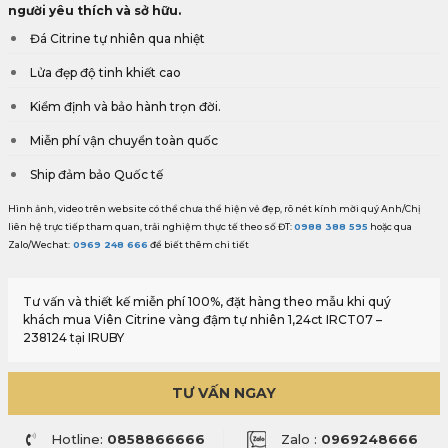
người yêu thích và sở hữu.
Đá Citrine tự nhiên qua nhiệt
Lửa đẹp độ tinh khiết cao
Kiểm định và bảo hành trọn đời.
Miễn phí vận chuyển toàn quốc
Ship đảm bảo Quốc tế
Hình ảnh, video trên website có thể chưa thể hiện vẻ đẹp, rõ nét kính mời quý Anh/Chị
liên hệ trực tiếp tham quan, trải nghiệm thực tế theo số ĐT:
0988 388 595
hoặc qua
Zalo/Wechat:
0969 248 666
để biết thêm chi tiết
Tư vấn và thiết kế miễn phí 100%, đặt hàng theo mẫu khi quý
khách mua Viên Citrine vàng đậm tự nhiên 1,24ct IRCT07 –
238124 tại IRUBY
TƯ VẤN NGAY
Hotline:
0858866666
Zalo :
0969248666