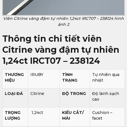
Viên Citrine vàng đậm tự nhiên 1,24ct IRCT07 – 238124 hình
ảnh 2
Thông tin chi tiết viên
Citrine vàng đậm tự nhiên
1,24ct IRCT07 – 238124
THƯƠNG
IRUBY
TÌNH
Tự nhiên qua
HIỆU
TRẠNG
nhiệt
LOẠI ĐÁ
Citrine
ĐỘ TRONG
Độ lành sạch
cao
TRỌNG
1,24ct
KIỂU CẮT/
Cushion –
LƯỢNG
MÀI
facet