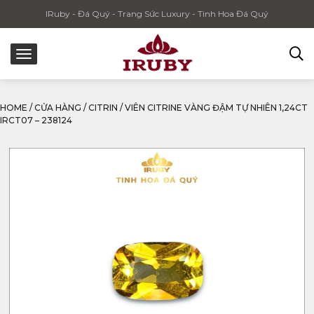
IRuby - Đá Quý - Trang Sức Luxury - Tinh Hoa Đá Quý
HOME
/
CỬA HÀNG
/
CITRIN
/
VIÊN CITRINE VÀNG ĐẬM TỰ NHIÊN 1,24CT
IRCT07 – 238124