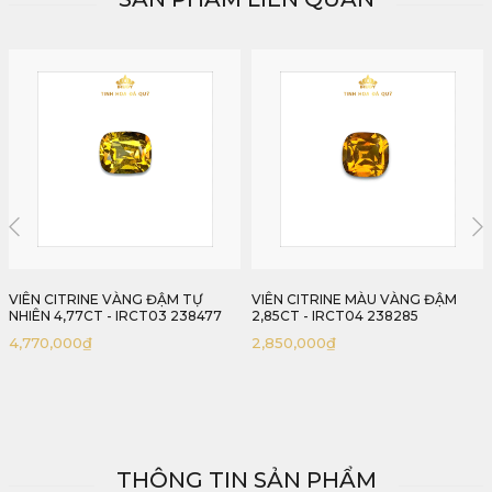
VIÊN CITRINE MÀU VÀNG ĐẬM
VIÊN CITRINE MÀU VÀNG TỰ
2,85CT - IRCT04 238285
NHIÊN 2,98CT - IRCT05 238298
2,850,000
₫
2,980,000
₫
THÔNG TIN SẢN PHẨM