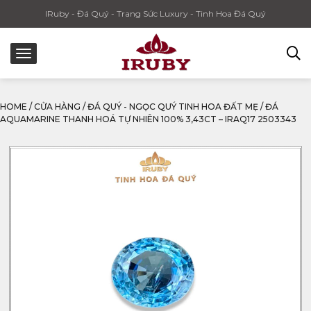
IRuby - Đá Quý - Trang Sức Luxury - Tinh Hoa Đá Quý
HOME
/
CỬA HÀNG
/
ĐÁ QUÝ - NGỌC QUÝ TINH HOA ĐẤT MẸ
/
ĐÁ
AQUAMARINE THANH HOÁ TỰ NHIÊN 100% 3,43CT – IRAQ17 2503343