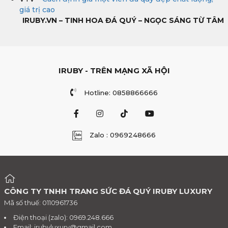
giá trị cao
IRUBY.VN – TINH HOA ĐÁ QUÝ – NGỌC SÁNG TỪ TÂM
IRUBY - TRÊN MẠNG XÃ HỘI
Hotline: 0858866666
Zalo : 0969248666
CÔNG TY TNHH TRANG SỨC ĐÁ QUÝ IRUBY LUXURY
Mã số thuế: 0110961736
Điện thoại (zalo): 0969.248.666
Email:
irubyluxury@gmail.com