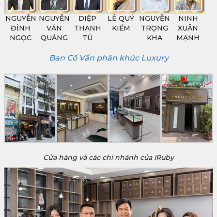
NGUYỄN
NGUYỄN
DIỆP
LÊ QUÝ
NGUYỄN
NINH
ĐÌNH
VĂN
THANH
KIẾM
TRỌNG
XUÂN
NGỌC
QUẢNG
TÚ
KHA
MẠNH
Ban Cố Vấn phân khúc Luxury
Cửa hàng và các chi nhánh của IRuby