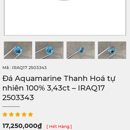
Mã : IRAQ17 2503343
Đá Aquamarine Thanh Hoá tự
nhiên 100% 3,43ct – IRAQ17
2503343
17,250,000
₫
[ Hết Hàng ]