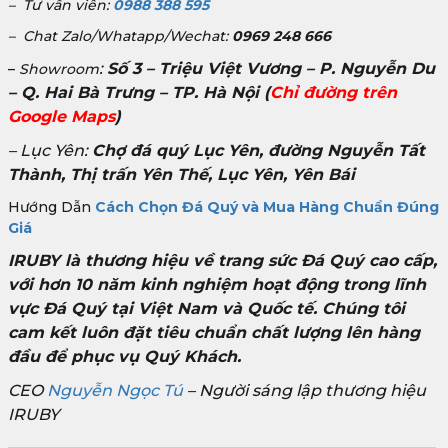
– Tư vấn viên:
0988 388 595
– Chat Zalo/Whatapp/Wechat:
0969 248 666
:
Số 3 – Triệu Việt Vương – P. Nguyễn Du
–
Showroom
– Q. Hai Bà Trưng – TP. Hà Nội
(
Chỉ đường trên
Google Maps
)
– Lục Yên:
Chợ đá quý Lục Yên, đường Nguyễn Tất
Thành, Thị trấn Yên Thế, Lục Yên, Yên Bái
Hướng Dẫn
Cách Chọn Đá Quý và Mua Hàng Chuẩn Đúng
Giá
IRUBY là thương hiệu về trang sức Đá Quý cao cấp,
với hơn 10 năm kinh nghiệm hoạt động trong lĩnh
vực Đá Quý tại Việt Nam và Quốc tế. Chúng tôi
cam kết luôn đặt tiêu chuẩn chất lượng lên hàng
đầu để phục vụ Quý Khách.
CEO
Nguyễn Ngọc Tú
– Người sáng lập thương hiệu
IRUBY