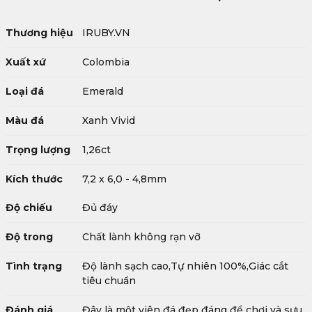
Thương hiệu
IRUBY.VN
Xuất xứ
Colombia
Loại đá
Emerald
Màu đá
Xanh Vivid
Trọng lượng
1,26ct
Kích thước
7,2 x 6,0 - 4,8mm
Độ chiếu
Đủ đáy
Độ trong
Chất lành không rạn vỡ
Tình trạng
Độ lành sạch cao,Tự nhiên 100%,Giác cắt
tiêu chuẩn
Đánh giá
Đây là một viên đá đẹp đáng để chơi và sưu