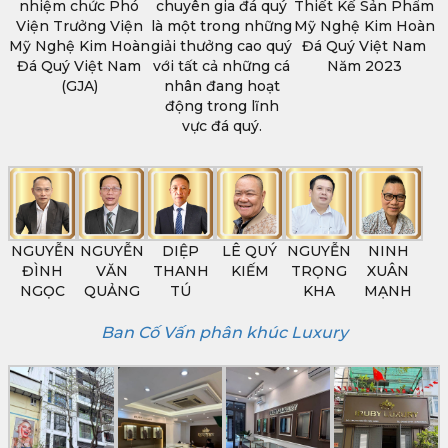
nhiệm chức Phó
chuyên gia đá quý
Thiết Kế Sản Phẩm
Viện Trưởng Viện
là một trong những
Mỹ Nghệ Kim Hoàn
Mỹ Nghệ Kim Hoàn
giải thưởng cao quý
Đá Quý Việt Nam
Đá Quý Việt Nam
với tất cả những cá
Năm 2023
(GJA)
nhân đang hoạt
động trong lĩnh
vực đá quý.
NGUYỄN
NGUYỄN
DIỆP
LÊ QUÝ
NGUYỄN
NINH
ĐÌNH
VĂN
THANH
KIẾM
TRỌNG
XUÂN
NGỌC
QUẢNG
TÚ
KHA
MẠNH
Ban Cố Vấn phân khúc Luxury