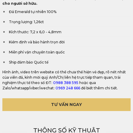
cho người sở hữu.
Đá Emerald tự nhiên 100%
Trọng lượng: 1,26ct
Kích thước: 7,2 x 6,0 - 4,8mm
Kiểm định và bảo hành trọn đời
Miễn phí vận chuyển toàn quốc
Ship đảm bảo Quốc tế
Hình ảnh, video trên website có thể chưa thể hiện vẻ đẹp, rõ nét nhất
của viên đá, kính mời quý Anh/Chị liên hệ trực tiếp tham quan, trải
nghiệm thực tế theo số ĐT:
0988 388 595
hoặc qua
Zalo/whatsapp/viber/wechat:
0969 248 666
để biết thêm chi tiết.
TƯ VẤN NGAY
THÔNG SỐ KỸ THUẬT