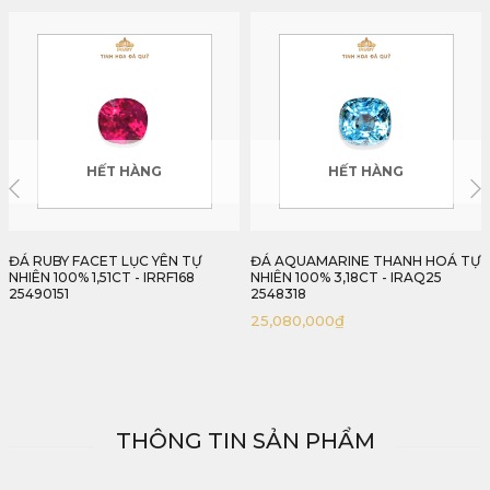
HẾT HÀNG
HẾT HÀNG
ĐÁ AQUAMARINE THANH HOÁ TỰ
ĐÁ EMERALD COLOMBIA XANH
NHIÊN 100% 3,18CT - IRAQ25
VIVID TỰ NHIÊN 1,43CT - IREM
2548318
2504143
25,080,000
₫
THÔNG TIN SẢN PHẨM