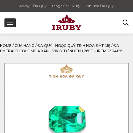
IRuby - Đá Quý - Trang Sức Luxury - Tinh Hoa Đá Quý
HOME
/
CỬA HÀNG
/
ĐÁ QUÝ - NGỌC QUÝ TINH HOA ĐẤT MẸ
/
ĐÁ
EMERALD COLOMBIA XANH VIVID TỰ NHIÊN 1,26CT – IREM 2504126