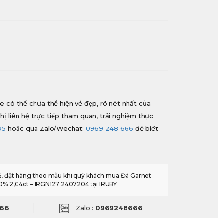
i
c
e có thể chưa thể hiện vẻ đẹp, rõ nét nhất của
hị liên hệ trực tiếp tham quan, trải nghiệm thực
95
hoặc qua Zalo/Wechat:
0969 248 666
để biết
0%, đặt hàng theo mẫu khi quý khách mua Đá Garnet
0% 2,04ct – IRGN127 2407204 tại IRUBY
66
Zalo :
0969248666