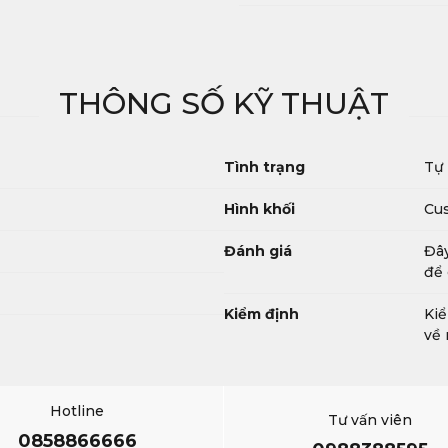
THÔNG SỐ KỸ THUẬT
Tình trạng
Tự
Hình khối
Cus
Đánh giá
Đây
để 
Kiểm định
Kiể
về 
Hotline
Tư vấn viên
0858866666