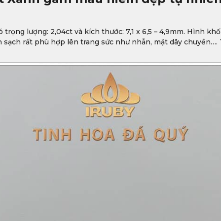
ọng lượng: 2,04ct và kích thước: 7,1 x 6,5 – 4,9mm. Hình khối
nh sạch rất phù hợp lên trang sức như nhẫn, mặt dây chuyền….