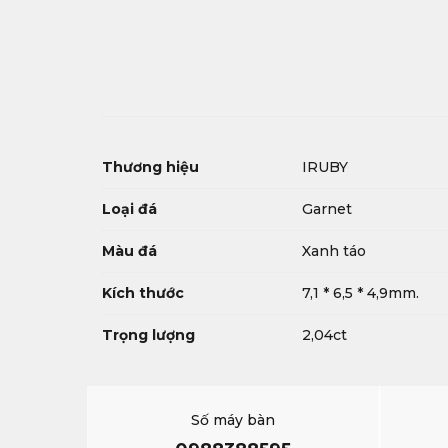
Thương hiệu
IRUBY
Loại đá
Garnet
Màu đá
Xanh táo
Kích thước
7,1 * 6,5 * 4,9mm.
Trọng lượng
2,04ct
Số máy bàn