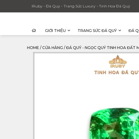
IRuby - Đá Quý - Trang Sức Luxury - Tinh Hoa Đá Quý
GIỚI THIỆU
TRANG SỨC ĐÁ QUÝ
ĐÁ Q
HOME
/
CỬA HÀNG
/
ĐÁ QUÝ - NGỌC QUÝ TINH HOA ĐẤT 