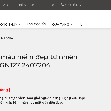
 TẠO
KIẾN THỨC
BLOG
GIỎ HÀNG (0)
BAN CỐ VẤN
HONG THUỶ
QUÀ TẶNG
 2407204
 màu hiếm đẹp tự nhiên
IRGN127 2407204
Hàng ]
g của tự nhiên, hóa giải nguồn năng lượng xấu. Đặc
hiếm gặp lên nhẫn hay mặt dây đều đẹp.