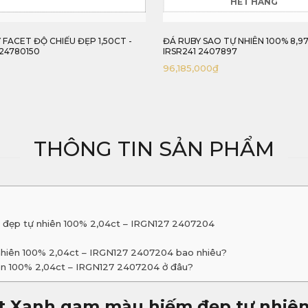
HẾT HÀNG
 SAO TỰ NHIÊN 100% 8,97CT -
ĐÁ RUBY SAO TỰ NHIÊN 100% 7,00
 2407897
IRSR242 2407700
000
₫
76,000,000
₫
THÔNG TIN SẢN PHẨM
 đẹp tự nhiên 100% 2,04ct – IRGN127 2407204
nhiên 100% 2,04ct – IRGN127 2407204 bao nhiêu?
ên 100% 2,04ct – IRGN127 2407204 ở đâu?
t Xanh gam màu hiếm đẹp tự nhiên