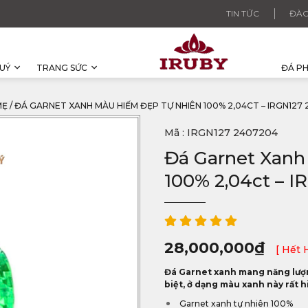
TIN TỨC
ĐÀO
UÝ
TRANG SỨC
ĐÁ P
MẸ
/
ĐÁ GARNET XANH MÀU HIẾM ĐẸP TỰ NHIÊN 100% 2,04CT – IRGN127
Mã : IRGN127 2407204
Đá Garnet Xanh
100% 2,04ct – 
28,000,000
₫
[ Hết 
Đá Garnet xanh mang năng lượn
biệt, ở dạng màu xanh này rất 
Garnet xanh tự nhiên 100%