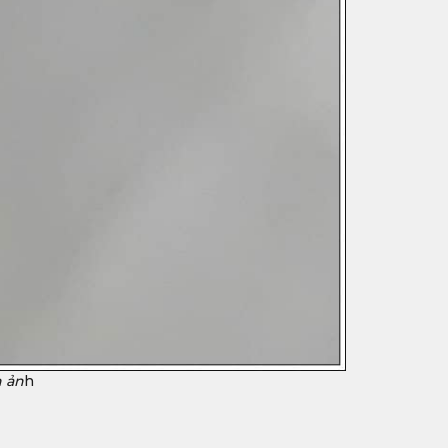
h ản
h