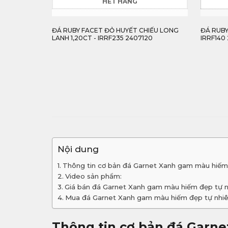
IẾU LONG
ĐÁ RUBY FACET ĐỘ CHIẾU ĐẸP 1,50CT -
ĐÁ RUBY
20
IRRF140 24780150
IRSR241
96,185,
Nội dung
Thông tin cơ bản đá Garnet Xanh gam màu hiếm
Video sản phẩm:
Giá bán đá Garnet Xanh gam màu hiếm đẹp tự 
Mua đá Garnet Xanh gam màu hiếm đẹp tự nhi
Thông tin cơ bản đá Garne