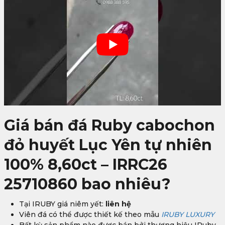
Giá bán đá Ruby cabochon
đỏ huyết Lục Yên tự nhiên
100% 8,60ct – IRRC26
25710860
bao nhiêu?
Tại IRUBY giá niêm yết:
liên hệ
Viên đá có thể được thiết kế theo mẫu
IRUBY LUXURY
Bất kỳ sản phẩm nào được bán bởi thương hiệu IRuby