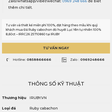
Zalo/whatsapp/viber/wechat:
0969 248 666
để biết
thêm chi tiết.
Tư vấn và thiết kế miễn phí 100%, đặt hàng theo mẫu khi quý
khách mua Đá Ruby cabochon đỏ huyết Lục Yên tự nhiên 100%
8,60ct – IRRC26 25710860 tại IRUBY
TƯ VẤN NGAY
Hotline:
0858866666
Zalo :
0969248666
THÔNG SỐ KỸ THUẬT
Thương hiệu
IRUBY.VN
Loại đá
Ruby cabachon