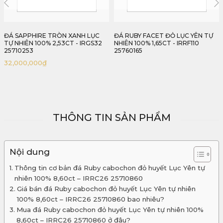
ĐÁ RUBY FACET ĐỎ LỤC YÊN TỰ
ĐÁ RUBY CABOCHON LỤC YÊN
NHIÊN 100% 1,65CT - IRRF110
9,82CT - IRRC240 2407982
25760165
31,000,000
₫
THÔNG TIN SẢN PHẨM
Nội dung
Thông tin cơ bản đá Ruby cabochon đỏ huyết Lục Yên tự
nhiên 100% 8,60ct – IRRC26 25710860
Giá bán đá Ruby cabochon đỏ huyết Lục Yên tự nhiên
100% 8,60ct – IRRC26 25710860 bao nhiêu?
Mua đá Ruby cabochon đỏ huyết Lục Yên tự nhiên 100%
8,60ct – IRRC26 25710860 ở đâu?