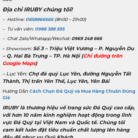
Địa chỉ IRUBY chúng tôi!
– Hotline:
0858866666
(8h00 – 21h00)
– Tư vấn viên:
0988 388 595
– Chat Zalo/Whatapp/Wechat:
0969 248 666
:
Số 3 – Triệu Việt Vương – P. Nguyễn Du
–
Showroom
– Q. Hai Bà Trưng – TP. Hà Nội
(
Chỉ đường trên
Google Maps
)
– Lục Yên:
Chợ đá quý Lục Yên, đường Nguyễn Tất
Thành, Thị trấn Yên Thế, Lục Yên, Yên Bái
Hướng Dẫn
Cách Chọn Đá Quý và Mua Hàng Chuẩn Đúng
Giá
IRUBY là thương hiệu về trang sức Đá Quý cao cấp,
với hơn 10 năm kinh nghiệm hoạt động trong lĩnh
vực Đá Quý tại Việt Nam và Quốc tế. Chúng tôi
cam kết luôn đặt tiêu chuẩn chất lượng lên hàng
đầu để phục vụ Quý Khách.