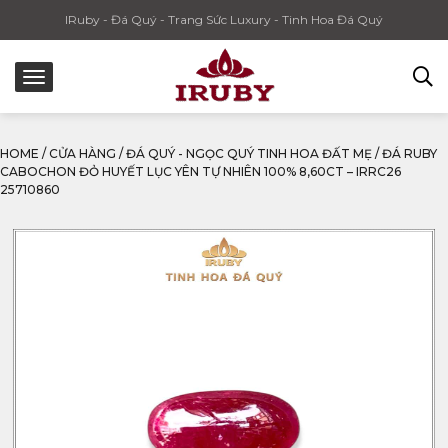
IRuby - Đá Quý - Trang Sức Luxury - Tinh Hoa Đá Quý
HOME
/
CỬA HÀNG
/
ĐÁ QUÝ - NGỌC QUÝ TINH HOA ĐẤT MẸ
/
ĐÁ RUBY
CABOCHON ĐỎ HUYẾT LỤC YÊN TỰ NHIÊN 100% 8,60CT – IRRC26
25710860