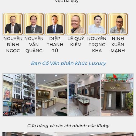
vực đá quý.
NGUYỄN
NGUYỄN
DIỆP
LÊ QUÝ
NGUYỄN
NINH
ĐÌNH
VĂN
THANH
KIẾM
TRỌNG
XUÂN
NGỌC
QUẢNG
TÚ
KHA
MẠNH
Ban Cố Vấn phân khúc Luxury
Cửa hàng và các chi nhánh của IRuby