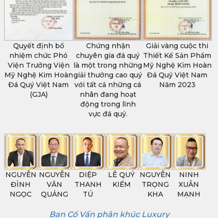
Quyết định bổ
Chứng nhận
Giải vàng cuộc thi
nhiệm chức Phó
chuyên gia đá quý
Thiết Kế Sản Phẩm
Viện Trưởng Viện
là một trong những
Mỹ Nghệ Kim Hoàn
Mỹ Nghệ Kim Hoàn
giải thưởng cao quý
Đá Quý Việt Nam
Đá Quý Việt Nam
với tất cả những cá
Năm 2023
(GJA)
nhân đang hoạt
động trong lĩnh
vực đá quý.
NGUYỄN
NGUYỄN
DIỆP
LÊ QUÝ
NGUYỄN
NINH
ĐÌNH
VĂN
THANH
KIẾM
TRỌNG
XUÂN
NGỌC
QUẢNG
TÚ
KHA
MẠNH
Ban Cố Vấn phân khúc Luxury