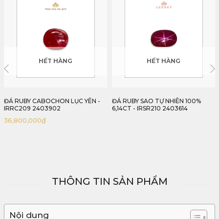
HẾT HÀNG
ĐÁ RUBY SAO TỰ NHIÊN 100%
ĐÁ SAPPHIRE VÀNG 7,25CT TỰ
6,14CT - IRSR210 2403614
NHIÊN 100% - IRYS65 24340725
65,000,000
₫
THÔNG TIN SẢN PHẨM
Nội dung