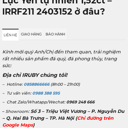
Lục Yên tự nhiên 1,52ct –
IRRF211 2403152 ở đâu?
GIAO HÀNG
BẢO HÀNH
LIÊN HỆ
Kính mời quý Anh/Chị đến tham quan, trải nghiệm
rất nhiều sản phẩm đá quý, đá phong thủy, trang
sức:
Địa chỉ IRUBY chúng tôi!
– Hotline:
0858866666
(8h00 – 21h00)
– Tư vấn viên:
0988 388 595
– Chat Zalo/Whatapp/Wechat:
0969 248 666
:
Số 3 – Triệu Việt Vương – P. Nguyễn Du
–
Showroom
– Q. Hai Bà Trưng – TP. Hà Nội
(
Chỉ đường trên
Google Maps
)