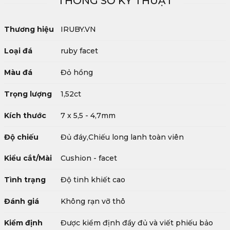
THÔNG SỐ KỸ THUẬT
Thương hiệu
IRUBY.VN
Loại đá
ruby facet
Màu đá
Đỏ hồng
Trọng lượng
1,52ct
Kích thước
7 x 5,5 - 4,7mm
Độ chiếu
Đủ đáy,Chiếu long lanh toàn viên
Kiểu cắt/Mài
Cushion - facet
Tình trạng
Độ tinh khiết cao
Đánh giá
Không rạn vỡ thô
Kiểm định
Được kiểm định đầy đủ và viết phiếu bảo