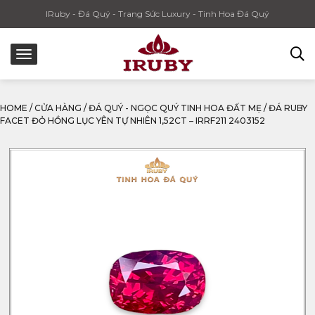
IRuby - Đá Quý - Trang Sức Luxury - Tinh Hoa Đá Quý
HOME
/
CỬA HÀNG
/
ĐÁ QUÝ - NGỌC QUÝ TINH HOA ĐẤT MẸ
/
ĐÁ RUBY
FACET ĐỎ HỒNG LỤC YÊN TỰ NHIÊN 1,52CT – IRRF211 2403152