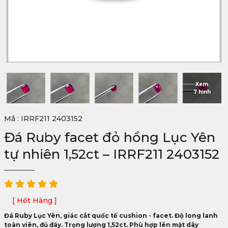
Xem
7 hình
Mã : IRRF211 2403152
Đá Ruby facet đỏ hồng Lục Yên
tự nhiên 1,52ct – IRRF211 2403152
[ Hết Hàng ]
Đá Ruby Lục Yên, giác cắt quốc tế cushion - facet. Độ long lanh
toàn viên, đủ đáy. Trọng lượng 1,52ct. Phù hợp lên mặt dây