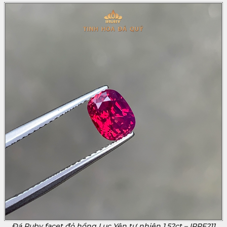
Đá Ruby facet đỏ hồng Lục Yên tự nhiên 1,52ct – IRRF211