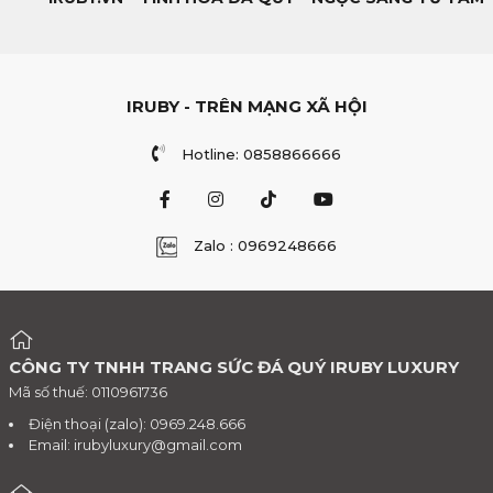
IRUBY - TRÊN MẠNG XÃ HỘI
Hotline: 0858866666
Zalo : 0969248666
CÔNG TY TNHH TRANG SỨC ĐÁ QUÝ IRUBY LUXURY
Mã số thuế: 0110961736
Điện thoại (zalo): 0969.248.666
Email:
irubyluxury@gmail.com