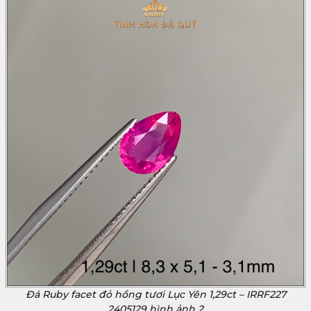
Đá Ruby facet đỏ hồng tươi Lục Yên 1,29ct – IRRF227
2405129 hình ảnh 2