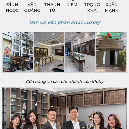
ĐÌNH
VĂN
THANH
KIẾM
TRỌNG
XUÂN
NGỌC
QUẢNG
TÚ
KHA
MẠNH
Ban Cố Vấn phân khúc Luxury
Cửa hàng và các chi nhánh của IRuby