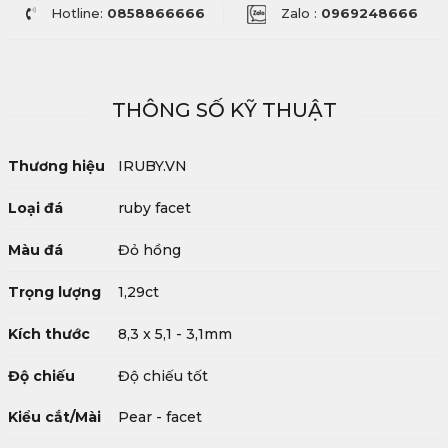
Hotline:
0858866666
Zalo :
0969248666
THÔNG SỐ KỸ THUẬT
Thương hiệu
IRUBY.VN
Loại đá
ruby facet
Màu đá
Đỏ hồng
Trọng lượng
1,29ct
Kích thước
8,3 x 5,1 - 3,1mm
Độ chiếu
Độ chiếu tốt
Kiểu cắt/Mài
Pear - facet