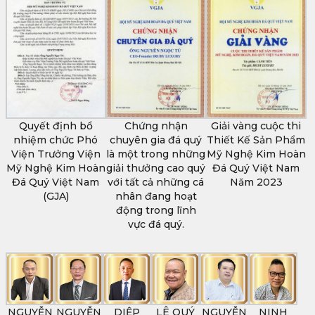
Quyết định bổ
Chứng nhận
Giải vàng cuộc thi
nhiệm chức Phó
chuyên gia đá quý
Thiết Kế Sản Phẩm
Viện Trưởng Viện
là một trong những
Mỹ Nghệ Kim Hoàn
Mỹ Nghệ Kim Hoàn
giải thưởng cao quý
Đá Quý Việt Nam
Đá Quý Việt Nam
với tất cả những cá
Năm 2023
(GJA)
nhân đang hoạt
động trong lĩnh
vực đá quý.
NGUYỄN
NGUYỄN
DIỆP
LÊ QUÝ
NGUYỄN
NINH