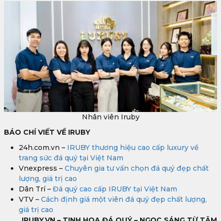
Nhân viên Iruby
BÁO CHÍ VIẾT VỀ IRUBY
24h.com.vn –
IRUBY thương hiệu cao cấp luxury về
trang sức đá quý tại Việt Nam
Vnexpress –
Chuyên gia tư vấn chọn đá quý đẹp chất
lượng, giá trị cao
Dân Trí –
Đá quý cao cấp IRUBY tại Việt Nam
VTV –
Cách định giá một viên đá quý đẹp chất lượng,
giá trị cao
IRUBY.VN – TINH HOA ĐÁ QUÝ – NGỌC SÁNG TỪ TÂM