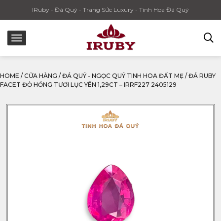
IRuby - Đá Quý - Trang Sức Luxury - Tinh Hoa Đá Quý
HOME
/
CỬA HÀNG
/
ĐÁ QUÝ - NGỌC QUÝ TINH HOA ĐẤT MẸ
/
ĐÁ RUBY
FACET ĐỎ HỒNG TƯƠI LỤC YÊN 1,29CT – IRRF227 2405129