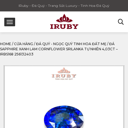
IRuby - Đá Quý - Trang Sức Luxury - Tinh Hoa Đá Quý
HOME
/
CỬA HÀNG
/
ĐÁ QUÝ - NGỌC QUÝ TINH HOA ĐẤT MẸ
/
ĐÁ
SAPPHIRE XANH LAM CORNFLOWER SRILANKA TỰ NHIÊN 4,03CT –
IRBS168 256132403