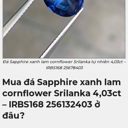
Đá Sapphire xanh lam cornflower Srilanka tự nhiên 4,03ct –
IRBS168 25678403
Mua đá Sapphire xanh lam
cornflower Srilanka 4,03ct
– IRBS168 256132403
ở
đâu?