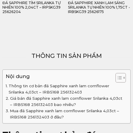
ĐÁ SAPPHIRE XANH LAM SÁNG
ĐÁ SAPPHIRE XANH LEMON
SRILANKA TỰ NHIÊN 100% 1,75CT -
SRILANKA TỰ NHIÊN 100% 2,73CT
IRBSKG39 25626175
- IRYSKG39 25621273
THÔNG TIN SẢN PHẨM
Nội dung
Thông tin cơ bản đá Sapphire xanh lam cornflower
Srilanka 4,03ct – IRBS168 256132403
Giá bán đá Sapphire xanh lam cornflower Srilanka 4,03ct
– IRBS168 256132403 bao nhiêu?
Mua đá Sapphire xanh lam cornflower Srilanka 4,03ct –
IRBS168 256132403 ở đâu?