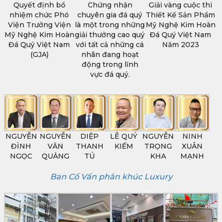
Quyết định bổ
Chứng nhận
Giải vàng cuộc thi
nhiệm chức Phó
chuyên gia đá quý
Thiết Kế Sản Phẩm
Viện Trưởng Viện
là một trong những
Mỹ Nghệ Kim Hoàn
Mỹ Nghệ Kim Hoàn
giải thưởng cao quý
Đá Quý Việt Nam
Đá Quý Việt Nam
với tất cả những cá
Năm 2023
(GJA)
nhân đang hoạt
động trong lĩnh
vực đá quý.
NGUYỄN
NGUYỄN
DIỆP
LÊ QUÝ
NGUYỄN
NINH
ĐÌNH
VĂN
THANH
KIẾM
TRỌNG
XUÂN
NGỌC
QUẢNG
TÚ
KHA
MẠNH
Ban Cố Vấn phân khúc Luxury