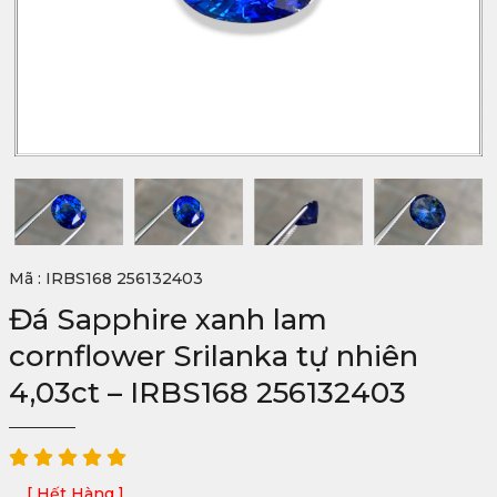
Mã : IRBS168 256132403
Đá Sapphire xanh lam
cornflower Srilanka tự nhiên
4,03ct – IRBS168 256132403
[ Hết Hàng ]