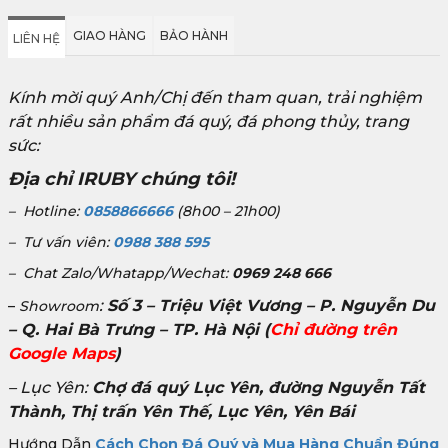
GIAO HÀNG
BẢO HÀNH
LIÊN HỆ
Kính mời quý Anh/Chị đến tham quan, trải nghiệm
rất nhiều sản phẩm đá quý, đá phong thủy, trang
sức:
Địa chỉ IRUBY chúng tôi!
– Hotline:
0858866666
(8h00 – 21h00)
– Tư vấn viên:
0988 388 595
– Chat Zalo/Whatapp/Wechat:
0969 248 666
:
Số 3 – Triệu Việt Vương – P. Nguyễn Du
–
Showroom
– Q. Hai Bà Trưng – TP. Hà Nội
(
Chỉ đường trên
Google Maps
)
– Lục Yên:
Chợ đá quý Lục Yên, đường Nguyễn Tất
Thành, Thị trấn Yên Thế, Lục Yên, Yên Bái
Hướng Dẫn
Cách Chọn Đá Quý và Mua Hàng Chuẩn Đúng