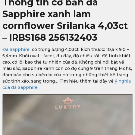
Thông tin cơ bản đá
Sapphire xanh lam
cornflower Srilanka 4,03ct
– IRBS168 256132403
Đá Sapphire
có trọng lượng 4,03ct, kích thước: 10,5 x 9,0 –
5,4mm. Khối oval – facet, đủ đáy, độ chiếu tốt, độ tinh khiết
cao, có lỗi bao thể tự nhiên của đá. Không chỉ nổi bật về
màu sắc, Sapphire xanh còn có độ cứng 9 trên thang Mohs,
đảm bảo cho sự bền bỉ của nó trong những thiết kế trang
sức tinh xảo, sang trọng… Tìm hiểu thêm tại đây về
ý nghĩa
của đá Sapphire
.