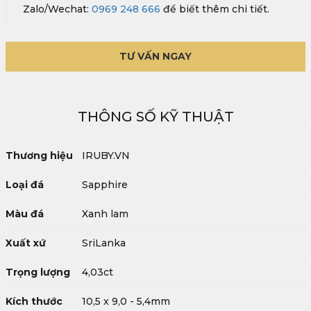
Zalo/Wechat:
0969 248 666
để biết thêm chi tiết.
TƯ VẤN NGAY
THÔNG SỐ KỸ THUẬT
Thương hiệu
IRUBY.VN
Loại đá
Sapphire
Màu đá
Xanh lam
Xuất xứ
SriLanka
Trọng lượng
4,03ct
Kích thước
10,5 x 9,0 - 5,4mm