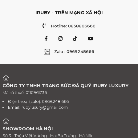
IRUBY - TRÊN MẠNG XÃ HỘI
Hotline: 0858866666
Zalo : 0969248666
CÔNG TY TNHH TRANG SỨC ĐÁ QUÝ IRUBY LUXURY
Mã số thuế: 0110961736
Điện thoại (zalo): 0969.248.666
Email:
irubyluxury@gmail.com
SHOWROOM HÀ NỘI
Số 3 - Triệu Việt Vương - Hai Bà Trưng - Hà Nội