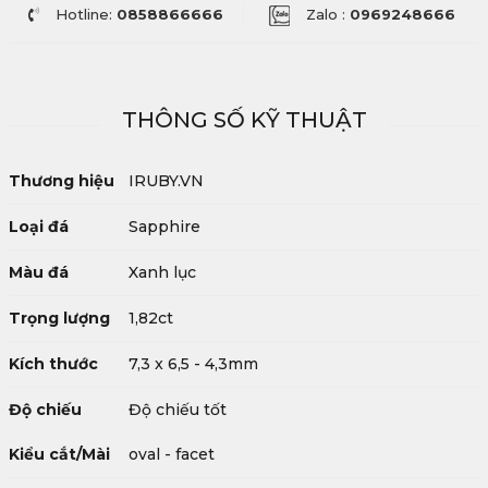
Hotline:
0858866666
Zalo :
0969248666
THÔNG SỐ KỸ THUẬT
Thương hiệu
IRUBY.VN
Loại đá
Sapphire
Màu đá
Xanh lục
Trọng lượng
1,82ct
Kích thước
7,3 x 6,5 - 4,3mm
Độ chiếu
Độ chiếu tốt
Kiểu cắt/Mài
oval - facet