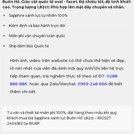
Buôn Hồ. Giác cắt quốc tế oval - facet. Độ chiếu tốt, độ tinh khiết
cao. Trọng lượng 1,82ct. Phù hợp lên mặt dây chuyền và nhẫn.
Sapphire xanh lục tự nhiên 100%
Kiểm định và bảo hành trọn đời
Miễn phí vận chuyển toàn quốc
Ship đảm bảo Quốc tế
Hình ảnh, video trên website có thể chưa thể hiện vẻ đẹp,
rõ nét nhất của viên đá, kính mời quý Anh/Chị liên hệ trực
tiếp tham quan, trải nghiệm thực tế theo số ĐT:
0288
886 886
hoặc qua Zalo/Wechat:
0969 248 666
để biết
thêm chi tiết.
Tư vấn và thiết kế miễn phí 100%, đặt hàng theo mẫu khi quý
khách mua Đá Sapphire xanh lục Buôn Hồ 1,82ct – IRGS27
2404182 tại IRUBY