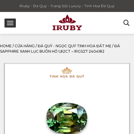
IRuby - Đá Quý - Trang Sức Luxury - Tinh Hoa Đá Quý
HOME
/
CỬA HÀNG
/
ĐÁ QUÝ - NGỌC QUÝ TINH HOA ĐẤT MẸ
/
ĐÁ
SAPPHIRE XANH LỤC BUÔN HỒ 1,82CT – IRGS27 2404182