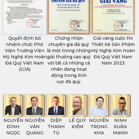
Quyết định bổ
Chứng nhận
Giải vàng cuộc thi
nhiệm chức Phó
chuyên gia đá quý
Thiết Kế Sản Phẩm
Viện Trưởng Viện
là một trong những
Mỹ Nghệ Kim Hoàn
Mỹ Nghệ Kim Hoàn
giải thưởng cao quý
Đá Quý Việt Nam
Đá Quý Việt Nam
với tất cả những cá
Năm 2023
(GJA)
nhân đang hoạt
động trong lĩnh
vực đá quý.
NGUYỄN
NGUYỄN
DIỆP
LÊ QUÝ
NGUYỄN
NINH
ĐÌNH
VĂN
THANH
KIẾM
TRỌNG
XUÂN
NGỌC
QUẢNG
TÚ
KHA
MẠNH