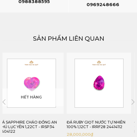
0988388595
0969248666
SẢN PHẨM LIÊN QUAN
HẾT HÀNG
ĐÁ RUBY GIỌT NƯỚC TỰ NHIÊN
ĐÁ SAPPHIRE XANH LAM HOÀNG
100% 1,12CT - IRRF28 24414112
GIA TỰ NHIÊN 100% 2,37CT -
IRBS173 2404237
28,000,000
₫