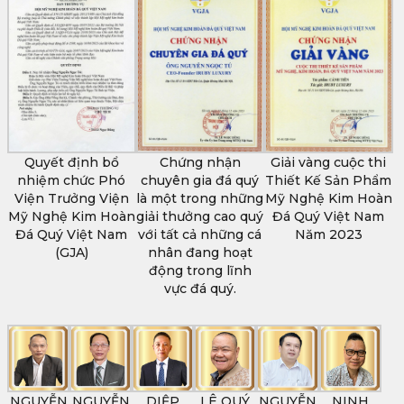
Quyết định bổ
Chứng nhận
Giải vàng cuộc thi
nhiệm chức Phó
chuyên gia đá quý
Thiết Kế Sản Phẩm
Viện Trưởng Viện
là một trong những
Mỹ Nghệ Kim Hoàn
Mỹ Nghệ Kim Hoàn
giải thưởng cao quý
Đá Quý Việt Nam
Đá Quý Việt Nam
với tất cả những cá
Năm 2023
(GJA)
nhân đang hoạt
động trong lĩnh
vực đá quý.
NGUYỄN
NGUYỄN
DIỆP
LÊ QUÝ
NGUYỄN
NINH