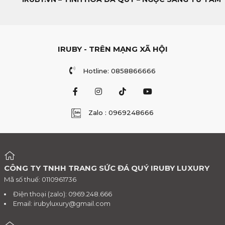
IRUBY - TRÊN MẠNG XÃ HỘI
Hotline: 0858866666
Zalo : 0969248666
CÔNG TY TNHH TRANG SỨC ĐÁ QUÝ IRUBY LUXURY
Mã số thuế: 0110961736
Điện thoại (zalo): 0969.248.666
Email:
irubyluxury@gmail.com