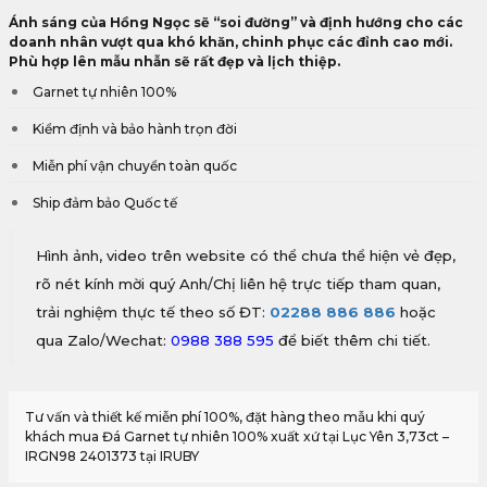
Ánh sáng của Hồng Ngọc sẽ “soi đường” và định hướng cho các
doanh nhân vượt qua khó khăn, chinh phục các đỉnh cao mới.
Phù hợp lên mẫu nhẫn sẽ rất đẹp và lịch thiệp.
Garnet tự nhiên 100%
Kiểm định và bảo hành trọn đời
Miễn phí vận chuyển toàn quốc
Ship đảm bảo Quốc tế
Hình ảnh, video trên website có thể chưa thể hiện vẻ đẹp,
rõ nét kính mời quý Anh/Chị liên hệ trực tiếp tham quan,
trải nghiệm thực tế theo số ĐT:
02288 886 886
hoặc
qua Zalo/Wechat:
0988 388 595
để biết thêm chi tiết.
Tư vấn và thiết kế miễn phí 100%, đặt hàng theo mẫu khi quý
khách mua Đá Garnet tự nhiên 100% xuất xứ tại Lục Yên 3,73ct –
IRGN98 2401373 tại IRUBY