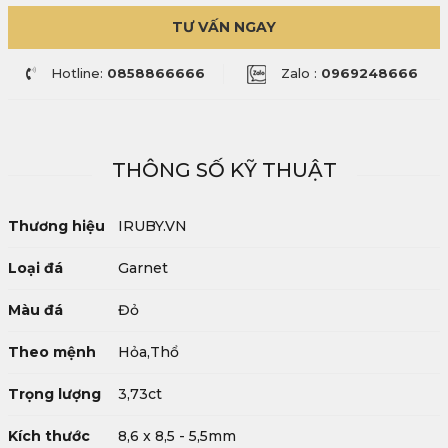
TƯ VẤN NGAY
Hotline:
0858866666
Zalo :
0969248666
THÔNG SỐ KỸ THUẬT
Thương hiệu
IRUBY.VN
Loại đá
Garnet
Màu đá
Đỏ
Theo mệnh
Hỏa,Thổ
Trọng lượng
3,73ct
Kích thước
8,6 x 8,5 - 5,5mm