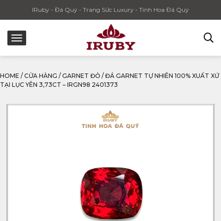
IRuby - Đá Quý - Trang Sức Luxury - Tinh Hoa Đá Quý
HOME
/
CỬA HÀNG
/
GARNET ĐỎ
/
ĐÁ GARNET TỰ NHIÊN 100% XUẤT XỨ
TẠI LỤC YÊN 3,73CT – IRGN98 2401373