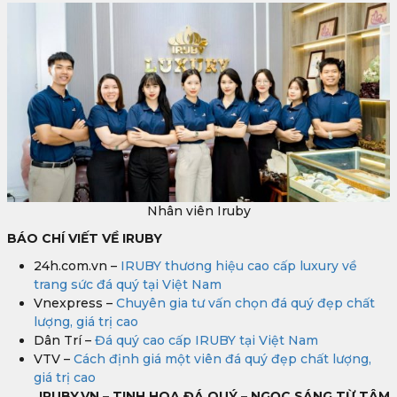
Nhân viên Iruby
BÁO CHÍ VIẾT VỀ IRUBY
24h.com.vn –
IRUBY thương hiệu cao cấp luxury về
trang sức đá quý tại Việt Nam
Vnexpress –
Chuyên gia tư vấn chọn đá quý đẹp chất
lượng, giá trị cao
Dân Trí –
Đá quý cao cấp IRUBY tại Việt Nam
VTV –
Cách định giá một viên đá quý đẹp chất lượng,
giá trị cao
IRUBY.VN – TINH HOA ĐÁ QUÝ – NGỌC SÁNG TỪ TÂM