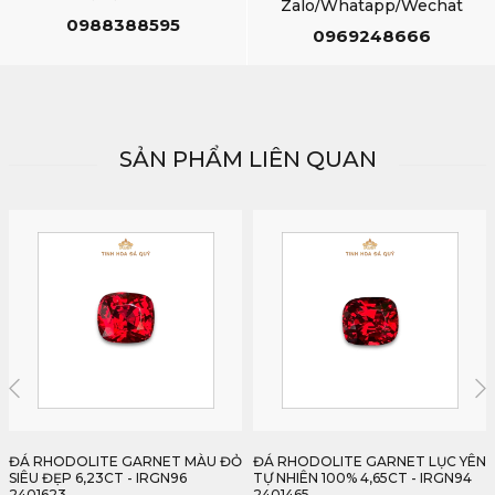
Zalo/Whatapp/Wechat
0988388595
0969248666
SẢN PHẨM LIÊN QUAN
ĐÁ RHODOLITE GARNET LỤC YÊN
ĐÁ RHODOLITE GARNET LỤC YÊN
TỰ NHIÊN 100% 4,65CT - IRGN94
TỰ NHIÊN 100% 5,12CT - IRGN101
2401465
2401512