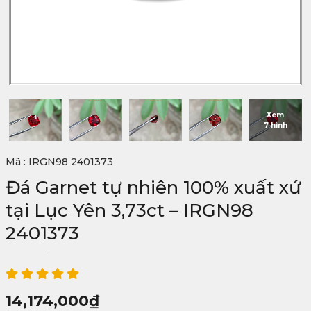
Xem
7 hình
Mã : IRGN98 2401373
Đá Garnet tự nhiên 100% xuất xứ
tại Lục Yên 3,73ct – IRGN98
2401373
14,174,000
₫