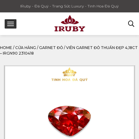
IRuby - Đá Quý - Trang Sức Luxury - Tinh Hoa Đá Quý
HOME
/
CỬA HÀNG
/
GARNET ĐỎ
/
VIÊN GARNET ĐỎ THUẦN ĐẸP 4,18CT
– IRGN90 2310418