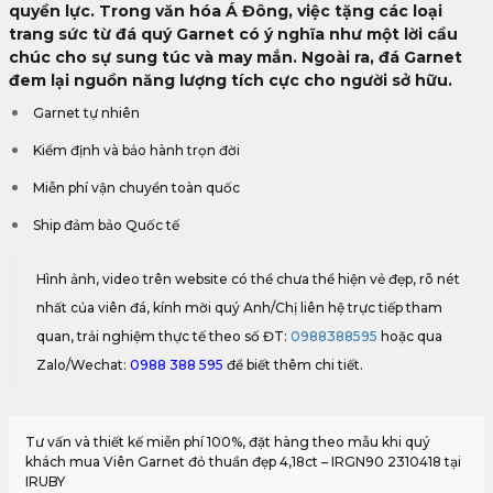
quyền lực. Trong văn hóa Á Đông, việc tặng các loại
trang sức từ đá quý Garnet có ý nghĩa như một lời cầu
chúc cho sự sung túc và may mắn. Ngoài ra, đá Garnet
đem lại nguồn năng lượng tích cực cho người sở hữu.
Garnet tự nhiên
Kiểm định và bảo hành trọn đời
Miễn phí vận chuyển toàn quốc
Ship đảm bảo Quốc tế
Hình ảnh, video trên website có thể chưa thể hiện vẻ đẹp, rõ nét
nhất của viên đá, kính mời quý Anh/Chị liên hệ trực tiếp tham
quan, trải nghiệm thực tế theo số ĐT:
0988388595
hoặc qua
Zalo/Wechat:
0988 388 595
để biết thêm chi tiết.
Tư vấn và thiết kế miễn phí 100%, đặt hàng theo mẫu khi quý
khách mua Viên Garnet đỏ thuần đẹp 4,18ct – IRGN90 2310418 tại
IRUBY