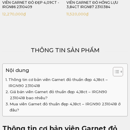
VIÊN GARNET ĐỎ HỒNG LỰU
VIÊN GARNET GIỌT NƯỚC 3,17CT
3,84CT IRGN87 2310384
- IRGN88 2310317
11,520,000
₫
9,510,000
₫
THÔNG TIN SẢN PHẨM
Nội dung
Thông tin cơ bản viên Garnet đỏ thuần đẹp 4,18ct –
IRGN90 2310418
Giá bán viên Garnet đỏ thuần đẹp 4,18ct – IRGN90
2310418 bao nhiêu?
Mua viên Garnet đỏ thuần đẹp 4,18ct – IRGN90 2310418 ở
đâu?
Thông tin cơ bản viên Garnet đỏ