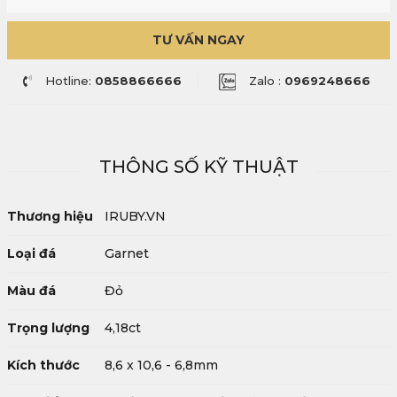
TƯ VẤN NGAY
Hotline:
0858866666
Zalo :
0969248666
THÔNG SỐ KỸ THUẬT
Thương hiệu
IRUBY.VN
Loại đá
Garnet
Màu đá
Đỏ
Trọng lượng
4,18ct
Kích thước
8,6 x 10,6 - 6,8mm