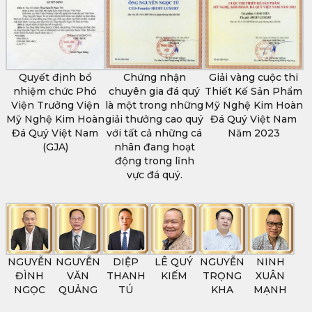
Quyết định bổ
Chứng nhận
Giải vàng cuộc thi
nhiệm chức Phó
chuyên gia đá quý
Thiết Kế Sản Phẩm
Viện Trưởng Viện
là một trong những
Mỹ Nghệ Kim Hoàn
Mỹ Nghệ Kim Hoàn
giải thưởng cao quý
Đá Quý Việt Nam
Đá Quý Việt Nam
với tất cả những cá
Năm 2023
(GJA)
nhân đang hoạt
động trong lĩnh
vực đá quý.
NGUYỄN
NGUYỄN
DIỆP
LÊ QUÝ
NGUYỄN
NINH
ĐÌNH
VĂN
THANH
KIẾM
TRỌNG
XUÂN
NGỌC
QUẢNG
TÚ
KHA
MẠNH