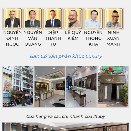
NGUYỄN
NGUYỄN
DIỆP
LÊ QUÝ
NGUYỄN
NINH
ĐÌNH
VĂN
THANH
KIẾM
TRỌNG
XUÂN
NGỌC
QUẢNG
TÚ
KHA
MẠNH
Ban Cố Vấn phân khúc Luxury
Cửa hàng và các chi nhánh của IRuby