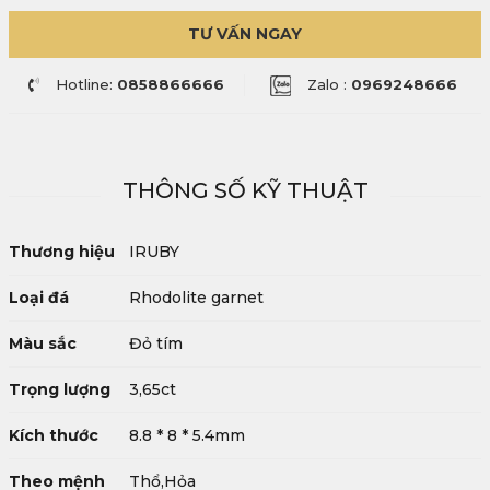
TƯ VẤN NGAY
Hotline:
0858866666
Zalo :
0969248666
THÔNG SỐ KỸ THUẬT
Thương hiệu
IRUBY
Loại đá
Rhodolite garnet
Màu sắc
Đỏ tím
Trọng lượng
3,65ct
Kích thước
8.8 * 8 * 5.4mm
Theo mệnh
Thổ,Hỏa