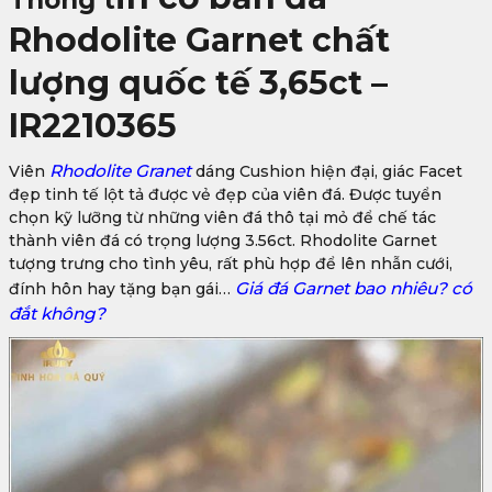
Thông t
Rhodolite Garnet chất
lượng quốc tế 3,65ct –
IR2210365
Rhodolite Granet
Viên
dáng Cushion hiện đại, giác Facet
đẹp tinh tế lột tả được vẻ đẹp của viên đá. Được tuyển
chọn kỹ lưỡng từ những viên đá thô tại mỏ để chế tác
thành viên đá có trọng lượng 3.56ct. Rhodolite Garnet
tượng trưng cho tình yêu, rất phù hợp để lên nhẫn cưới,
Giá đá Garnet bao nhiêu? có
đính hôn hay tặng bạn gái…
đắt không?