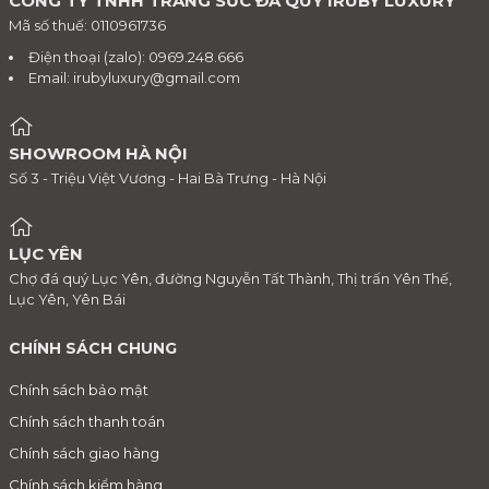
CÔNG TY TNHH TRANG SỨC ĐÁ QUÝ IRUBY LUXURY
Mã số thuế: 0110961736
Điện thoại (zalo): 0969.248.666
Email:
irubyluxury@gmail.com
SHOWROOM HÀ NỘI
Số 3 - Triệu Việt Vương - Hai Bà Trưng - Hà Nội
LỤC YÊN
Chợ đá quý Lục Yên, đường Nguyễn Tất Thành, Thị trấn Yên Thế,
Lục Yên, Yên Bái
CHÍNH SÁCH CHUNG
Chính sách bảo mật
Chính sách thanh toán
Chính sách giao hàng
Chính sách kiểm hàng