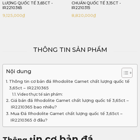
CHUẨN QUỐC TẾ 3,15CT -
BAGGUETTE ĐẸP 3,65CT -
IR2210315
IR2210365
8,820,000
₫
10,022,000
₫
THÔNG TIN SẢN PHẨM
Nội dung
Thông tin cơ bản đá Rhodolite Garnet chất lượng quốc tế
3,65ct – IR2210365
Video thực tế sản phẩm:
Giá bán đá Rhodolite Garnet chất lượng quốc tế 3,65ct –
IR2210365 bao nhiêu?
Mua Đá Rhodolite Garnet chất lượng quốc tế 3,65ct –
IR2210365 ở đâu?
in cơ bản đá