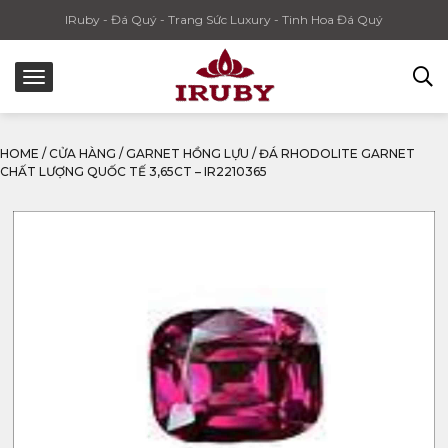
IRuby - Đá Quý - Trang Sức Luxury - Tinh Hoa Đá Quý
HOME
/
CỬA HÀNG
/
GARNET HỒNG LỰU
/
ĐÁ RHODOLITE GARNET
CHẤT LƯỢNG QUỐC TẾ 3,65CT – IR2210365