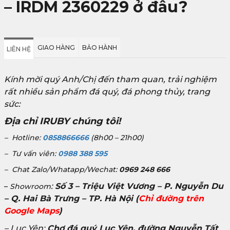
– IRDM 2360229 ở đâu?
GIAO HÀNG
BẢO HÀNH
LIÊN HỆ
Kính mời quý Anh/Chị đến tham quan, trải nghiệm
rất nhiều sản phẩm đá quý, đá phong thủy, trang
sức:
Địa chỉ IRUBY chúng tôi!
– Hotline:
0858866666
(8h00 – 21h00)
– Tư vấn viên:
0988 388 595
– Chat Zalo/Whatapp/Wechat:
0969 248 666
:
Số 3 – Triệu Việt Vương – P. Nguyễn Du
–
Showroom
– Q. Hai Bà Trưng – TP. Hà Nội
(
Chỉ đường trên
Google Maps
)
– Lục Yên:
Chợ đá quý Lục Yên, đường Nguyễn Tất