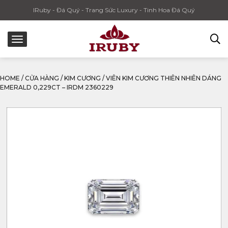
IRuby - Đá Quý - Trang Sức Luxury - Tinh Hoa Đá Quý
HOME
/
CỬA HÀNG
/
KIM CƯƠNG
/
VIÊN KIM CƯƠNG THIÊN NHIÊN DÁNG
EMERALD 0,229CT – IRDM 2360229