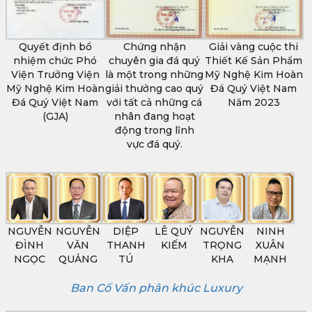
Quyết định bổ
Chứng nhận
Giải vàng cuộc thi
nhiệm chức Phó
chuyên gia đá quý
Thiết Kế Sản Phẩm
Viện Trưởng Viện
là một trong những
Mỹ Nghệ Kim Hoàn
Mỹ Nghệ Kim Hoàn
giải thưởng cao quý
Đá Quý Việt Nam
Đá Quý Việt Nam
với tất cả những cá
Năm 2023
(GJA)
nhân đang hoạt
động trong lĩnh
vực đá quý.
NGUYỄN
NGUYỄN
DIỆP
LÊ QUÝ
NGUYỄN
NINH
ĐÌNH
VĂN
THANH
KIẾM
TRỌNG
XUÂN
NGỌC
QUẢNG
TÚ
KHA
MẠNH
Ban Cố Vấn phân khúc Luxury