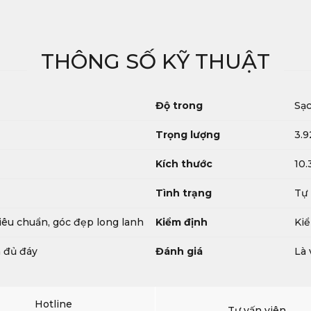
THÔNG SỐ KỸ THUẬT
Độ trong
Sạc
Trọng lượng
3.9
Kích thước
10.
Tình trạng
Tự
tiêu chuẩn, góc đẹp long lanh
Kiểm định
Kiể
n đủ đáy
Đánh giá
Là 
Hotline
Tư vấn viên