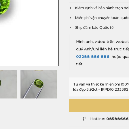
Kiểm định và bảo hành trọn đờ
Miễn phí vận chuyển toàn quố
Ship đảm bảo Quốc tế
Hình ảnh, video trên websit
quý Anh/Chị liên hệ trực ti
02288 886 886
hoặc qua
tiết.
Tư vấn và thiết kế miễn phí 10
lửa đẹp 3,92ct – IRPD10 233392 
Hotline:
08588666