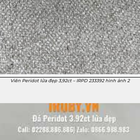
Viên Peridot lửa đẹp 3,92ct – IRPD 233392 hình ảnh 2