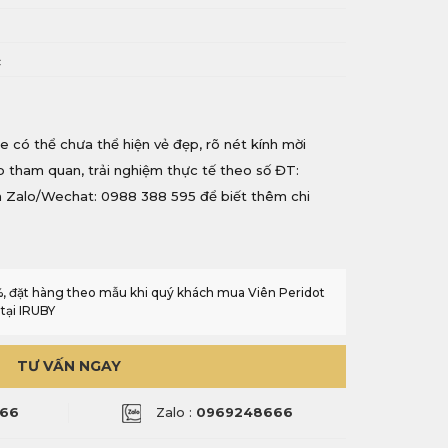
i
c
e có thể chưa thể hiện vẻ đẹp, rõ nét kính mời
ếp tham quan, trải nghiệm thực tế theo số ĐT:
 Zalo/Wechat: 0988 388 595 để biết thêm chi
0%, đặt hàng theo mẫu khi quý khách mua Viên Peridot
tại IRUBY
TƯ VẤN NGAY
66
Zalo :
0969248666