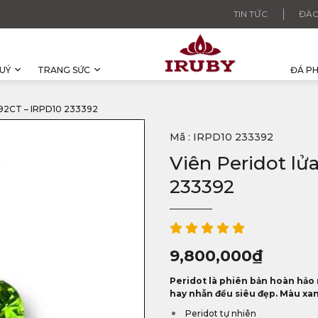
TIN TỨC
ĐÀO
UÝ
TRANG SỨC
ĐÁ P
92CT – IRPD10 233392
Mã : IRPD10 233392
Viên Peridot lử
233392
9,800,000
₫
Peridot là phiên bản hoàn hảo n
hay nhẫn đều siêu đẹp. Màu xan
Peridot tự nhiên