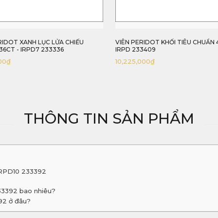
RIDOT KHỐI TIÊU CHUẨN 4,09CT -
VIÊN PERIDOT LỬA ĐẸP 3,92CT - 
3409
233392
000
₫
9,800,000
₫
THÔNG TIN SẢN PHẨM
 IRPD10 233392
233392 bao nhiêu?
92 ở đâu?