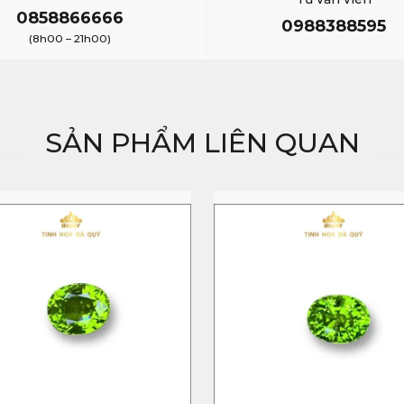
0858866666
0988388595
(8h00 – 21h00)
SẢN PHẨM LIÊN QUAN