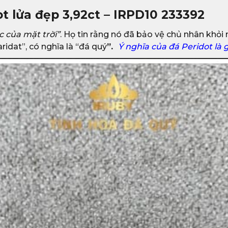
ot lửa đẹp 3,92ct – IRPD10 233392
c của mặt trời”
. Họ tin rằng nó đã bảo vệ chủ nhân khỏi
ridat”, có nghĩa là “đá quý
”.
Ý nghĩa của đá Peridot là 