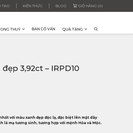
 TẠO
KIẾN THỨC
BLOG
GIỎ HÀNG (0)
BAN CỐ VẤN
HONG THUỶ
QUÀ TẶNG
a đẹp 3,92ct – IRPD10
hất với màu xanh đẹp độc lạ, đặc biệt lên mặt dây
h lá mạ tương sinh, tương hợp với mệnh Hỏa và Mộc.