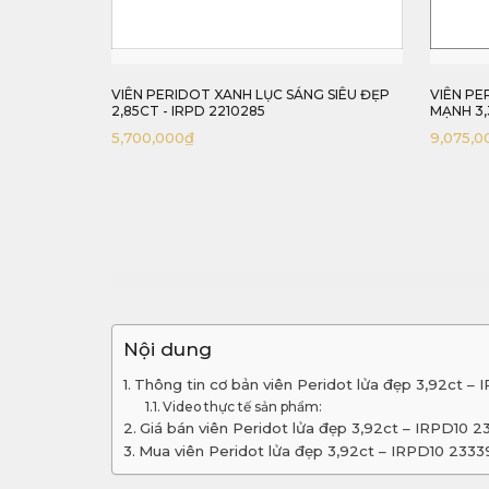
G SIÊU ĐẸP
VIÊN PERIDOT XANH LỤC LỬA CHIẾU
VIÊN PE
MẠNH 3,36CT - IRPD7 233336
IRPD 23
9,075,000
₫
10,225,
Nội dung
Thông tin cơ bản viên Peridot lửa đẹp 3,92ct –
Video thực tế sản phẩm:
Giá bán viên Peridot lửa đẹp 3,92ct – IRPD10 
Mua viên Peridot lửa đẹp 3,92ct – IRPD10 2333