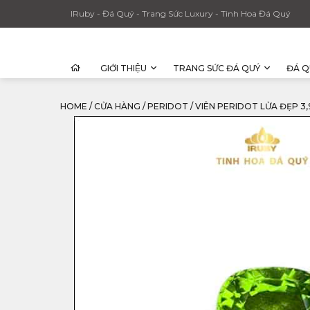
IRuby - Đá Quý - Trang Sức Luxury - Tinh Hoa Đá Quý
GIỚI THIỆU
TRANG SỨC ĐÁ QUÝ
ĐÁ Q
HOME
/
CỬA HÀNG
/
PERIDOT
/
VIÊN PERIDOT LỬA ĐẸP 3,