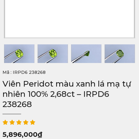
Mã : IRPD6 238268
Viên Peridot màu xanh lá mạ tự
nhiên 100% 2,68ct – IRPD6
238268
5,896,000
₫