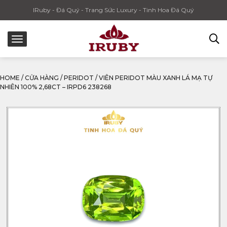
IRuby - Đá Quý - Trang Sức Luxury - Tinh Hoa Đá Quý
HOME
/
CỬA HÀNG
/
PERIDOT
/
VIÊN PERIDOT MÀU XANH LÁ MẠ TỰ
NHIÊN 100% 2,68CT – IRPD6 238268