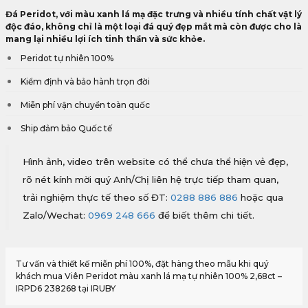
Đá Peridot, với màu xanh lá mạ đặc trưng và nhiều tính chất vật lý
độc đáo, không chỉ là một loại đá quý đẹp mắt mà còn được cho là
mang lại nhiều lợi ích tinh thần và sức khỏe.
Peridot tự nhiên 100%
Kiểm định và bảo hành trọn đời
Miễn phí vận chuyển toàn quốc
Ship đảm bảo Quốc tế
Hình ảnh, video trên website có thể chưa thể hiện vẻ đẹp,
rõ nét kính mời quý Anh/Chị liên hệ trực tiếp tham quan,
trải nghiệm thực tế theo số ĐT:
0288 886 886
hoặc qua
Zalo/Wechat:
0969 248 666
để biết thêm chi tiết.
Tư vấn và thiết kế miễn phí 100%, đặt hàng theo mẫu khi quý
khách mua Viên Peridot màu xanh lá mạ tự nhiên 100% 2,68ct –
IRPD6 238268 tại IRUBY