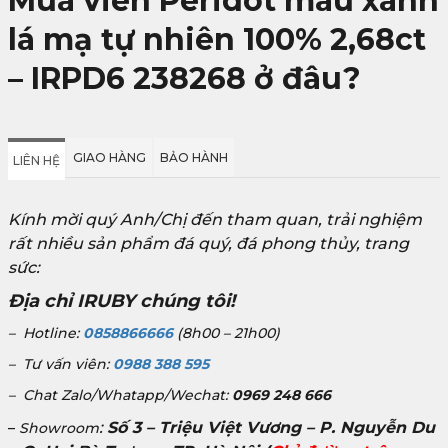
Mua viên Peridot màu xanh
lá mạ tự nhiên 100% 2,68ct
– IRPD6 238268 ở đâu?
GIAO HÀNG
BẢO HÀNH
LIÊN HỆ
Kính mời quý Anh/Chị đến tham quan, trải nghiệm
rất nhiều sản phẩm đá quý, đá phong thủy, trang
sức:
Địa chỉ IRUBY chúng tôi!
– Hotline:
0858866666
(8h00 – 21h00)
– Tư vấn viên:
0988 388 595
– Chat Zalo/Whatapp/Wechat:
0969 248 666
:
Số 3 – Triệu Việt Vương – P. Nguyễn Du
–
Showroom