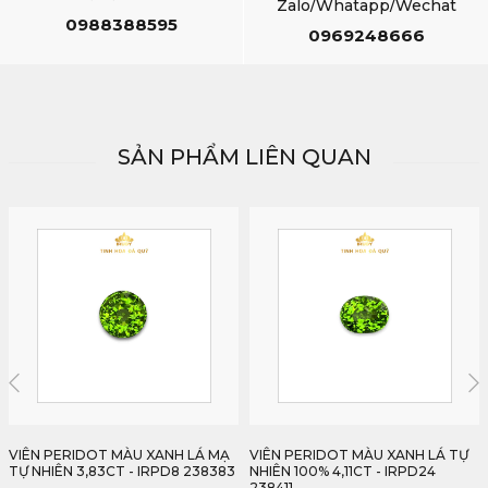
Zalo/Whatapp/Wechat
0988388595
0969248666
SẢN PHẨM LIÊN QUAN
HẾT HÀNG
VIÊN PERIDOT MÀU XANH LÁ TỰ
VIÊN PERIDOT MÀU XANH LÁ TỰ
NHIÊN 100% 4,11CT - IRPD24
NHIÊN 3,01CT - IRPD25 238301
238411