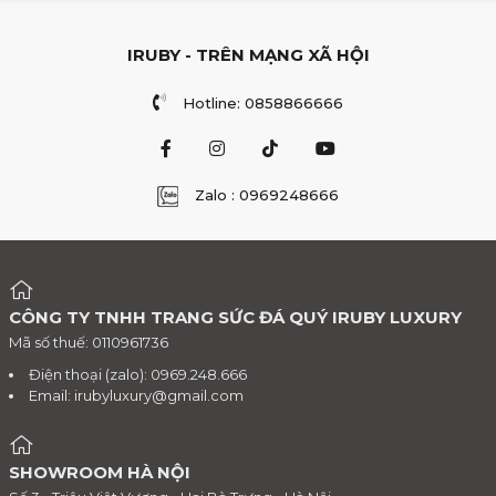
IRUBY - TRÊN MẠNG XÃ HỘI
Hotline: 0858866666
Zalo : 0969248666
CÔNG TY TNHH TRANG SỨC ĐÁ QUÝ IRUBY LUXURY
Mã số thuế: 0110961736
Điện thoại (zalo): 0969.248.666
Email:
irubyluxury@gmail.com
SHOWROOM HÀ NỘI