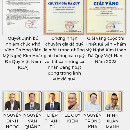
Quyết định bổ
Chứng nhận
Giải vàng cuộc thi
nhiệm chức Phó
chuyên gia đá quý
Thiết Kế Sản Phẩm
Viện Trưởng Viện
là một trong những
Mỹ Nghệ Kim Hoàn
Mỹ Nghệ Kim Hoàn
giải thưởng cao quý
Đá Quý Việt Nam
Đá Quý Việt Nam
với tất cả những cá
Năm 2023
(GJA)
nhân đang hoạt
động trong lĩnh
vực đá quý.
NGUYỄN
NGUYỄN
DIỆP
LÊ QUÝ
NGUYỄN
NINH
ĐÌNH
VĂN
THANH
KIẾM
TRỌNG
XUÂN
NGỌC
QUẢNG
TÚ
KHA
MẠNH