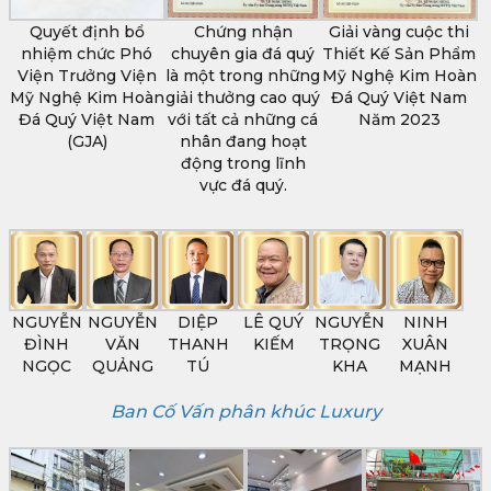
Quyết định bổ
Chứng nhận
Giải vàng cuộc thi
nhiệm chức Phó
chuyên gia đá quý
Thiết Kế Sản Phẩm
Viện Trưởng Viện
là một trong những
Mỹ Nghệ Kim Hoàn
Mỹ Nghệ Kim Hoàn
giải thưởng cao quý
Đá Quý Việt Nam
Đá Quý Việt Nam
với tất cả những cá
Năm 2023
(GJA)
nhân đang hoạt
động trong lĩnh
vực đá quý.
NGUYỄN
NGUYỄN
DIỆP
LÊ QUÝ
NGUYỄN
NINH
ĐÌNH
VĂN
THANH
KIẾM
TRỌNG
XUÂN
NGỌC
QUẢNG
TÚ
KHA
MẠNH
Ban Cố Vấn phân khúc Luxury