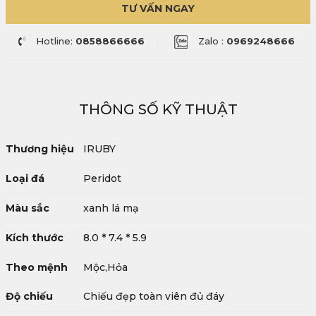
TƯ VẤN NGAY
Hotline:
0858866666
Zalo :
0969248666
THÔNG SỐ KỸ THUẬT
Thương hiệu
IRUBY
Loại đá
Peridot
Màu sắc
xanh lá mạ
Kích thước
8.0 * 7.4 * 5.9
Theo mệnh
Mộc,Hỏa
Độ chiếu
Chiếu đẹp toàn viên đủ đáy