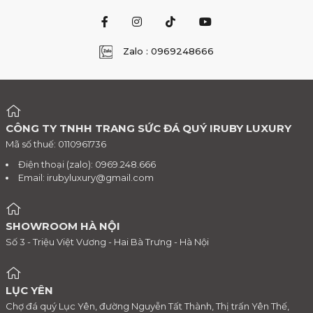
Zalo : 0969248666
CÔNG TY TNHH TRANG SỨC ĐÁ QUÝ IRUBY LUXURY
Mã số thuế: 0110961736
Điện thoại (zalo): 0969.248.666
Email:
irubyluxury@gmail.com
SHOWROOM HÀ NỘI
Số 3 - Triệu Việt Vương - Hai Bà Trưng - Hà Nội
LỤC YÊN
Chợ đá quý Lục Yên, đường Nguyễn Tất Thành, Thị trấn Yên Thế,