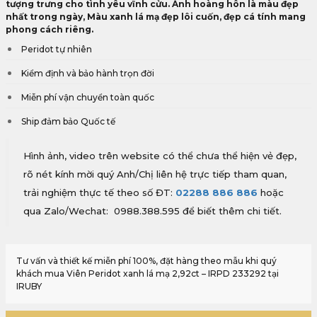
tượng trưng cho tình yêu vĩnh cửu. Ánh hoàng hôn là màu đẹp
nhất trong ngày, Màu xanh lá mạ đẹp lôi cuốn, đẹp cá tính mang
phong cách riêng.
Peridot tự nhiên
Kiểm định và bảo hành trọn đời
Miễn phí vận chuyển toàn quốc
Ship đảm bảo Quốc tế
Hình ảnh, video trên website có thể chưa thể hiện vẻ đẹp,
rõ nét kính mời quý Anh/Chị liên hệ trực tiếp tham quan,
trải nghiệm thực tế theo số ĐT:
02288 886 886
hoặc
qua Zalo/Wechat: 0988.388.595 để biết thêm chi tiết.
Tư vấn và thiết kế miễn phí 100%, đặt hàng theo mẫu khi quý
khách mua Viên Peridot xanh lá mạ 2,92ct – IRPD 233292 tại
IRUBY