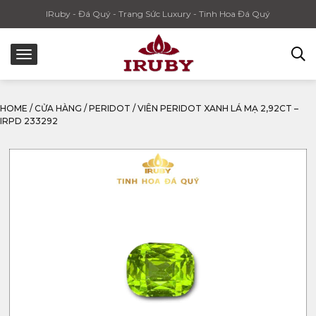
IRuby - Đá Quý - Trang Sức Luxury - Tinh Hoa Đá Quý
HOME
/
CỬA HÀNG
/
PERIDOT
/
VIÊN PERIDOT XANH LÁ MẠ 2,92CT –
IRPD 233292