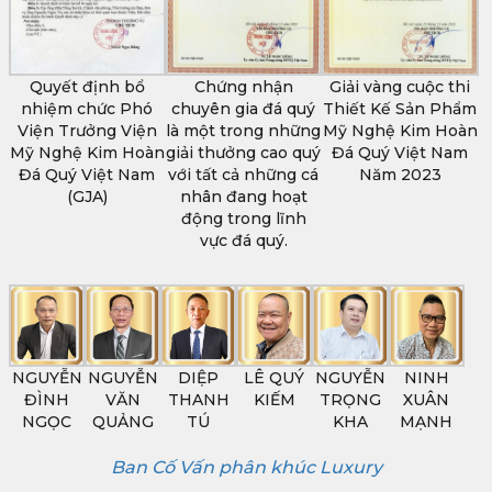
Quyết định bổ
Chứng nhận
Giải vàng cuộc thi
nhiệm chức Phó
chuyên gia đá quý
Thiết Kế Sản Phẩm
Viện Trưởng Viện
là một trong những
Mỹ Nghệ Kim Hoàn
Mỹ Nghệ Kim Hoàn
giải thưởng cao quý
Đá Quý Việt Nam
Đá Quý Việt Nam
với tất cả những cá
Năm 2023
(GJA)
nhân đang hoạt
động trong lĩnh
vực đá quý.
NGUYỄN
NGUYỄN
DIỆP
LÊ QUÝ
NGUYỄN
NINH
ĐÌNH
VĂN
THANH
KIẾM
TRỌNG
XUÂN
NGỌC
QUẢNG
TÚ
KHA
MẠNH
Ban Cố Vấn phân khúc Luxury