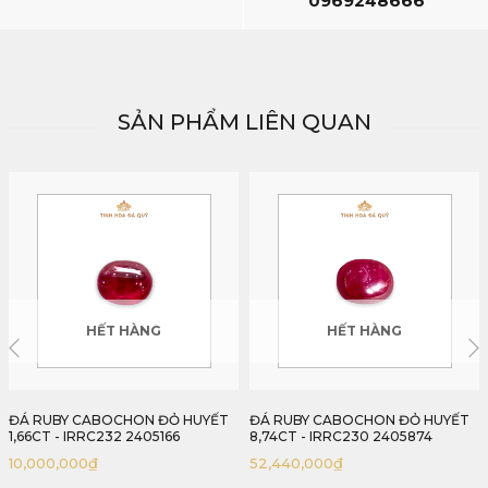
0969248666
SẢN PHẨM LIÊN QUAN
HẾT HÀNG
HẾT HÀNG
ĐÁ RUBY CABOCHON ĐỎ HUYẾT
ĐÁ RUBY FACET ĐỎ HUYẾT BỒ
8,74CT - IRRC230 2405874
CÂU LỤC YÊN KHÔNG NHIỆT
1,42CT - IRRF233 2405142
52,440,000
₫
80,360,000
₫