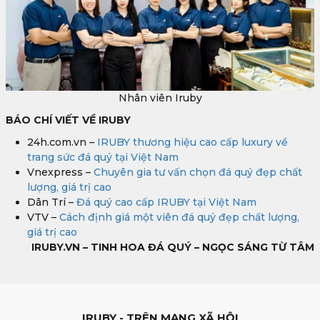
Nhân viên Iruby
BÁO CHÍ VIẾT VỀ IRUBY
24h.com.vn –
IRUBY thương hiệu cao cấp luxury về
trang sức đá quý tại Việt Nam
Vnexpress –
Chuyên gia tư vấn chọn đá quý đẹp chất
lượng, giá trị cao
Dân Trí –
Đá quý cao cấp IRUBY tại Việt Nam
VTV –
Cách định giá một viên đá quý đẹp chất lượng,
giá trị cao
IRUBY.VN – TINH HOA ĐÁ QUÝ – NGỌC SÁNG TỪ TÂM
IRUBY - TRÊN MẠNG XÃ HỘI