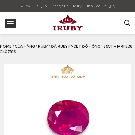
IRuby - Đá Quý - Trang Sức Luxury - Tinh Hoa Đá Quý
HOME
/
CỬA HÀNG
/
RUBY
/
ĐÁ RUBY FACET ĐỎ HỒNG 1,86CT – IRRF238
2407186