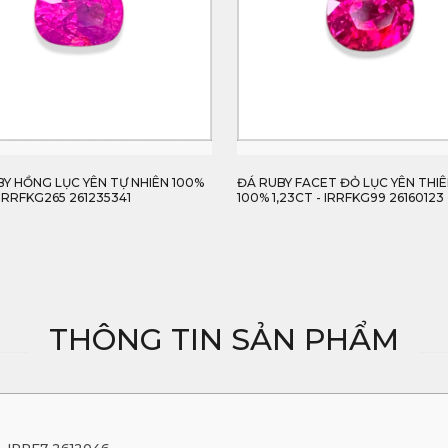
 HỒNG LỤC YÊN TỰ NHIÊN 100%
ĐÁ RUBY FACET ĐỎ LỤC YÊN THIÊN 
RRFKG265 261235341
100% 1,23CT - IRRFKG99 26160123
THÔNG TIN SẢN PHẨM