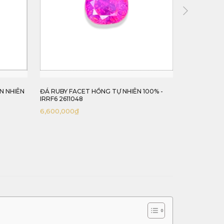
NHIÊN
ĐÁ RUBY FACET HỒNG TỰ NHIÊN 100% -
ĐÁ RUBY HỒNG
IRRF6 2611048
IRRF7 2612046
6,600,000
₫
7,500,000
₫