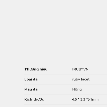
Thương hiệu
IRUBY.VN
Loại đá
ruby facet
Màu đá
Hồng
Kích thước
4.5 * 3.3 *3.1mm