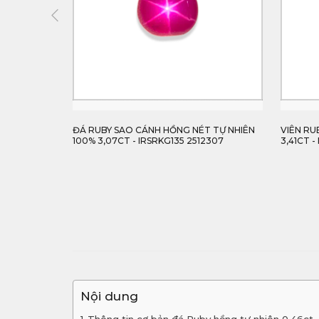
N 100%
ĐÁ RUBY SAO CÁNH HỒNG NÉT TỰ NHIÊN
VIÊN RUBY
100% 3,07CT - IRSRKG135 2512307
3,41CT - I
Nội dung