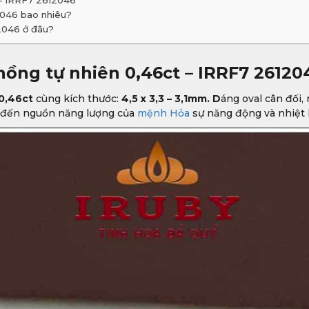
 – IRRF7 2612046
2046 bao nhiêu?
2046 ở đâu?
hồng tự nhiên 0,46ct – IRRF7 26120
0,46ct
cùng kích thước:
4,5 x 3,3 – 3,1mm. D
áng oval cân đối,
g đến nguồn năng lượng của
mệnh Hỏa
sự năng động và nhiệt 