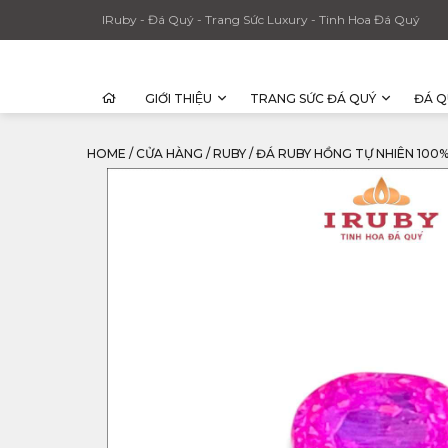
IRuby - Đá Quý - Trang Sức Luxury - Tinh Hoa Đá Quý
GIỚI THIỆU
TRANG SỨC ĐÁ QUÝ
ĐÁ Q
HOME
/
CỬA HÀNG
/
RUBY
/
ĐÁ RUBY HỒNG TỰ NHIÊN 100% 