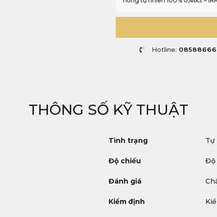
hồng tự nhiên 100% 0,46ct – IR
Hotline:
08588666
THÔNG SỐ KỸ THUẬT
Tình trạng
Tự
Độ chiếu
Độ 
Đánh giá
Chấ
Kiểm định
Kiể