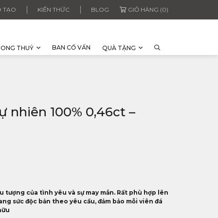
 TẠO
KIẾN THỨC
BLOG
GIỎ HÀNG (0)
BAN CỐ VẤN
HONG THUỶ
QUÀ TẶNG
 nhiên 100% 0,46ct –
 tượng của tình yêu và sự may mắn. Rất phù hợp lên
ang sức độc bản theo yêu cầu, đảm bảo mỗi viên đá
hữu