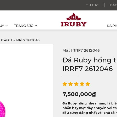
TIN TỨC
ĐÀO
UÝ
TRANG SỨC
ĐÁ P
0,46CT – IRRF7 2612046
Mã : IRRF7 2612046
Đá Ruby hồng tự
IRRF7 2612046
7,500,000
₫
Đá Ruby hồng nhẹ nhàng là biểu
nhẫn hay mặt dây chuyền với
tr
đều xứng đáng nhất với chủ sở 