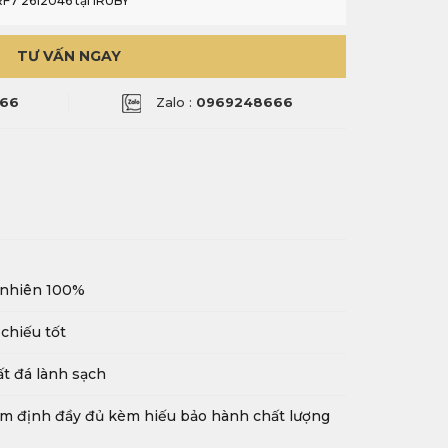
RF7 2612046 tại IRUBY
TƯ VẤN NGAY
66
Zalo :
0969248666
 nhiên 100%
chiếu tốt
t đá lành sạch
m định đầy đủ kèm hiếu bảo hành chất lượng