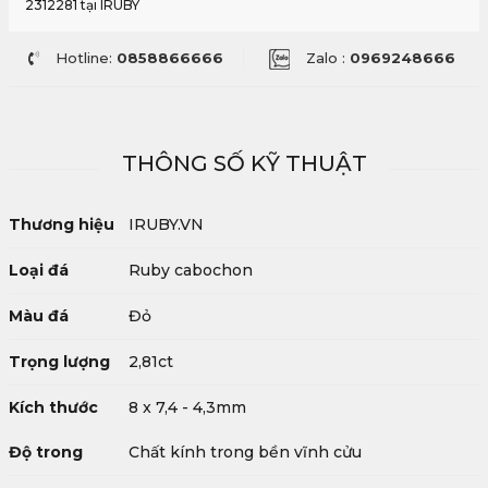
2312281 tại IRUBY
Hotline:
0858866666
Zalo :
0969248666
THÔNG SỐ KỸ THUẬT
Thương hiệu
IRUBY.VN
Loại đá
Ruby cabochon
Màu đá
Đỏ
Trọng lượng
2,81ct
Kích thước
8 x 7,4 - 4,3mm
Độ trong
Chất kính trong bền vĩnh cửu