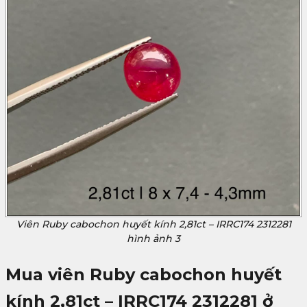
Viên Ruby cabochon huyết kính 2,81ct – IRRC174 2312281
hình ảnh 3
Mua
viên
Ruby cabochon huyết
kính 2,81ct – IRRC174 2312281
ở