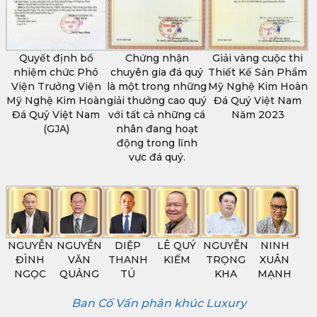
Quyết định bổ
Chứng nhận
Giải vàng cuộc thi
nhiệm chức Phó
chuyên gia đá quý
Thiết Kế Sản Phẩm
Viện Trưởng Viện
là một trong những
Mỹ Nghệ Kim Hoàn
Mỹ Nghệ Kim Hoàn
giải thưởng cao quý
Đá Quý Việt Nam
Đá Quý Việt Nam
với tất cả những cá
Năm 2023
(GJA)
nhân đang hoạt
động trong lĩnh
vực đá quý.
NGUYỄN
NGUYỄN
DIỆP
LÊ QUÝ
NGUYỄN
NINH
ĐÌNH
VĂN
THANH
KIẾM
TRỌNG
XUÂN
NGỌC
QUẢNG
TÚ
KHA
MẠNH
Ban Cố Vấn phân khúc Luxury