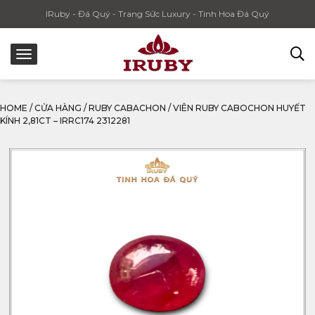
IRuby - Đá Quý - Trang Sức Luxury - Tinh Hoa Đá Quý
HOME
/
CỬA HÀNG
/
RUBY CABACHON
/
VIÊN RUBY CABOCHON HUYẾT
KÍNH 2,81CT – IRRC174 2312281