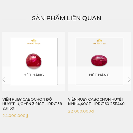
SẢN PHẨM LIÊN QUAN
HẾT HÀNG
HẾT HÀNG
VIÊN RUBY CABOCHON HUYẾT
VIÊN RUBY CABOCHON LỤC YÊN
KÍNH 4,40CT - IRRC160 2311440
13,5CT - IRRC161 2311135
22,000,000
₫