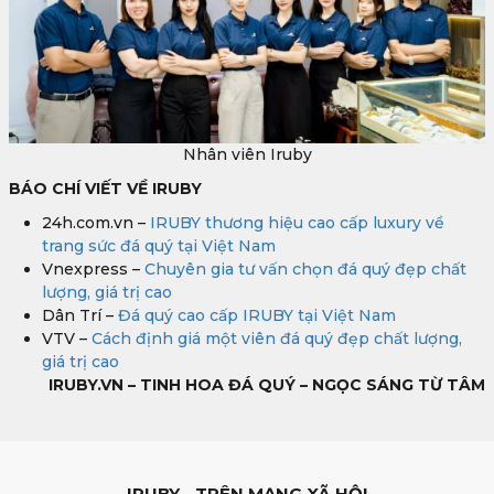
Nhân viên Iruby
BÁO CHÍ VIẾT VỀ IRUBY
24h.com.vn –
IRUBY thương hiệu cao cấp luxury về
trang sức đá quý tại Việt Nam
Vnexpress –
Chuyên gia tư vấn chọn đá quý đẹp chất
lượng, giá trị cao
Dân Trí –
Đá quý cao cấp IRUBY tại Việt Nam
VTV –
Cách định giá một viên đá quý đẹp chất lượng,
giá trị cao
IRUBY.VN – TINH HOA ĐÁ QUÝ – NGỌC SÁNG TỪ TÂM
IRUBY - TRÊN MẠNG XÃ HỘI