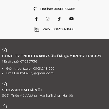
Hotline: 0858866666
Zalo : 0969248666
CÔNG TY TNHH TRANG SỨC ĐÁ QUÝ IRUBY LUXURY
Mã số thuế: 0110961736
Điện thoại (zalo): 0969.248.666
Email:
irubyluxury@gmail.com
SHOWROOM HÀ NỘI
Số 3 - Triệu Việt Vương - Hai Bà Trưng - Hà Nội