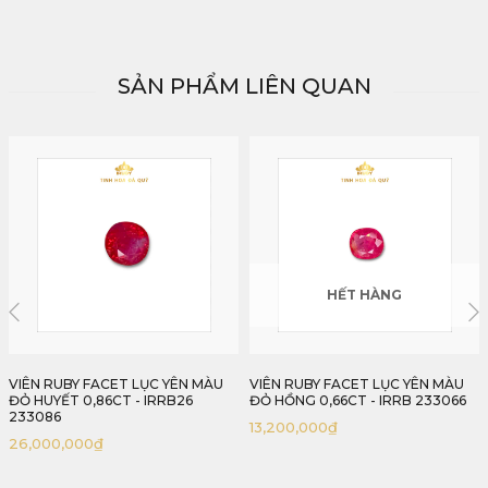
SẢN PHẨM LIÊN QUAN
HẾT HÀNG
HẾT HÀNG
VIÊN RUBY FACET LỤC YÊN MÀU
VIÊN RUBY MÀU ĐỎ HỒNG ĐẸP
ĐỎ HỒNG 0,66CT - IRRB 233066
0,55CT - IRRB 233055
13,200,000
₫
11,000,000
₫