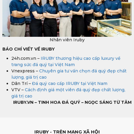
Nhân viên Iruby
BÁO CHÍ VIẾT VỀ IRUBY
24h.com.vn –
IRUBY thương hiệu cao cấp luxury về
trang sức đá quý tại Việt Nam
Vnexpress –
Chuyên gia tư vấn chọn đá quý đẹp chất
lượng, giá trị cao
Dân Trí –
Đá quý cao cấp IRUBY tại Việt Nam
VTV –
Cách định giá một viên đá quý đẹp chất lượng,
giá trị cao
IRUBY.VN – TINH HOA ĐÁ QUÝ – NGỌC SÁNG TỪ TÂM
IRUBY - TRÊN MẠNG XÃ HỘI