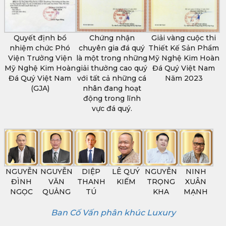
Quyết định bổ
Chứng nhận
Giải vàng cuộc thi
nhiệm chức Phó
chuyên gia đá quý
Thiết Kế Sản Phẩm
Viện Trưởng Viện
là một trong những
Mỹ Nghệ Kim Hoàn
Mỹ Nghệ Kim Hoàn
giải thưởng cao quý
Đá Quý Việt Nam
Đá Quý Việt Nam
với tất cả những cá
Năm 2023
(GJA)
nhân đang hoạt
động trong lĩnh
vực đá quý.
NGUYỄN
NGUYỄN
DIỆP
LÊ QUÝ
NGUYỄN
NINH
ĐÌNH
VĂN
THANH
KIẾM
TRỌNG
XUÂN
NGỌC
QUẢNG
TÚ
KHA
MẠNH
Ban Cố Vấn phân khúc Luxury