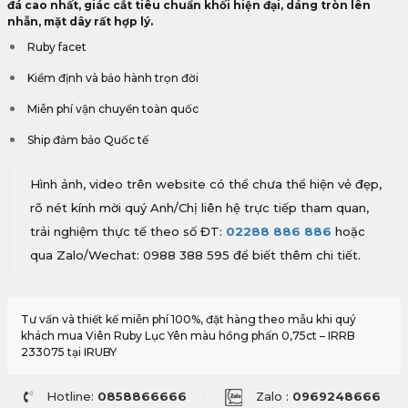
đá cao nhất, giác cắt tiêu chuẩn khối hiện đại, dáng tròn lên
nhẫn, mặt dây rất hợp lý.
Ruby facet
Kiểm định và bảo hành trọn đời
Miễn phí vận chuyển toàn quốc
Ship đảm bảo Quốc tế
Hình ảnh, video trên website có thể chưa thể hiện vẻ đẹp,
rõ nét kính mời quý Anh/Chị liên hệ trực tiếp tham quan,
trải nghiệm thực tế theo số ĐT:
02288 886 886
hoặc
qua Zalo/Wechat: 0988 388 595 để biết thêm chi tiết.
Tư vấn và thiết kế miễn phí 100%, đặt hàng theo mẫu khi quý
khách mua Viên Ruby Lục Yên màu hồng phấn 0,75ct – IRRB
233075 tại IRUBY
Hotline:
0858866666
Zalo :
0969248666