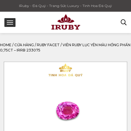
IRuby - Đá Quý - Trang Sức Luxury - Tinh Hoa Đá Quý
HOME
/
CỬA HÀNG
/
RUBY FACET
/
VIÊN RUBY LỤC YÊN MÀU HỒNG PHẤN
0,75CT – IRRB 233075