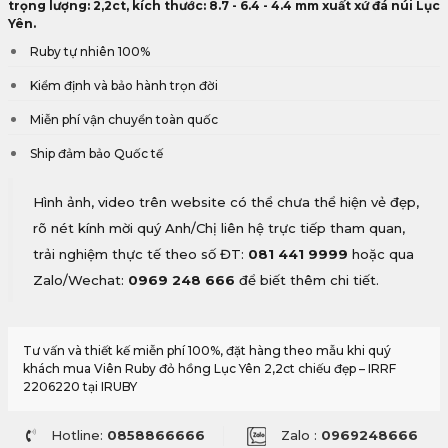
gốc
hiện
trọng lượng: 2,2ct, kích thước: 8.7 - 6.4 - 4.4 mm xuất xứ đá núi Lục
Yên.
là:
tại
Ruby tự nhiên 100%
72,600,000₫.
là:
Kiểm định và bảo hành trọn đời
68,970,000₫.
Miễn phí vận chuyển toàn quốc
Ship đảm bảo Quốc tế
Hình ảnh, video trên website có thể chưa thể hiện vẻ đẹp,
rõ nét kính mời quý Anh/Chị liên hệ trực tiếp tham quan,
trải nghiệm thực tế theo số ĐT:
081 441 9999
hoặc qua
Zalo/Wechat:
0969 248 666
để biết thêm chi tiết.
Tư vấn và thiết kế miễn phí 100%, đặt hàng theo mẫu khi quý
khách mua Viên Ruby đỏ hồng Lục Yên 2,2ct chiếu đẹp – IRRF
2206220 tại IRUBY
Hotline:
0858866666
Zalo :
0969248666