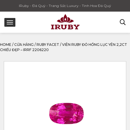
IRuby - Đá Quý - Trang Sức Luxury - Tinh Hoa Đá Quý
HOME
/
CỬA HÀNG
/
RUBY FACET
/
VIÊN RUBY ĐỎ HỒNG LỤC YÊN 2,2CT
CHIẾU ĐẸP – IRRF 2206220