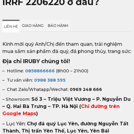
IRRF 2206220 ở đâu?
GIAO HÀNG
BẢO HÀNH
LIÊN HỆ
Kính mời quý Anh/Chị đến tham quan, trải nghiệm
mua sắm sản phẩm đá quý, đá phong thủy, trang sức:
Địa chỉ IRUBY chúng tôi!
– Hotline:
0858866666
(8h00 – 21h00)
– Tư vấn viên:
0988 388 595
– Chat Zalo/Whatapp/Wechat:
0969 248 666
:
Số 3 – Triệu Việt Vương – P. Nguyễn Du
– Showroom
– Q. Hai Bà Trưng – TP. Hà Nội
(
Chỉ đường trên
Google Maps
)
– Lục Yên:
Chợ đá quý Lục Yên, đường Nguyễn Tất
Thành, Thị trấn Yên Thế, Lục Yên, Yên Bái