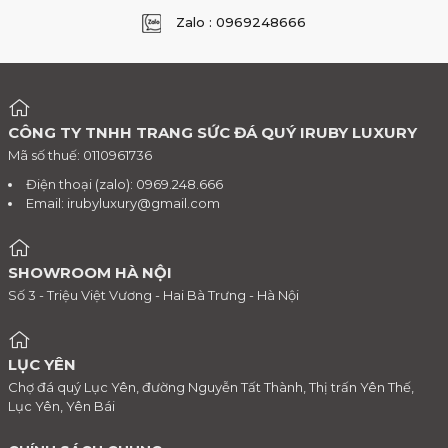
Zalo : 0969248666
CÔNG TY TNHH TRANG SỨC ĐÁ QUÝ IRUBY LUXURY
Mã số thuế: 0110961736
Điện thoại (zalo): 0969.248.666
Email:
irubyluxury@gmail.com
SHOWROOM HÀ NỘI
Số 3 - Triệu Việt Vương - Hai Bà Trưng - Hà Nội
LỤC YÊN
Chợ đá quý Lục Yên, đường Nguyễn Tất Thành, Thị trấn Yên Thế,
Lục Yên, Yên Bái