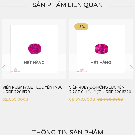
SẢN PHẨM LIÊN QUAN
-5%
HẾT HÀNG
HẾT HÀNG
VIÊN RUBY ĐỎ HỒNG LỤC YÊN
VIÊN RUBY FACET TỰ NHIÊN ĐẸP
2,2CT CHIẾU ĐẸP - IRRF 2206220
LUNG LINH 2,2CT - IRRF 221022
68,970,000
₫
72,600,000
₫
48,400,000
₫
Giá
Giá
gốc
hiện
là:
tại
72,600,000₫.
là:
68,970,000₫.
THÔNG TIN SẢN PHẨM