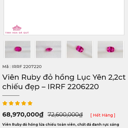
Mã : IRRF 2207220
Viên Ruby đỏ hồng Lục Yên 2,2ct
chiếu đẹp – IRRF 2206220
68,970,000
₫
72,600,000
₫
[ Hết Hàng ]
Giá
Giá
Viên Ruby đỏ hồng lửa chiếu toàn viên, chất đá đanh rực sáng