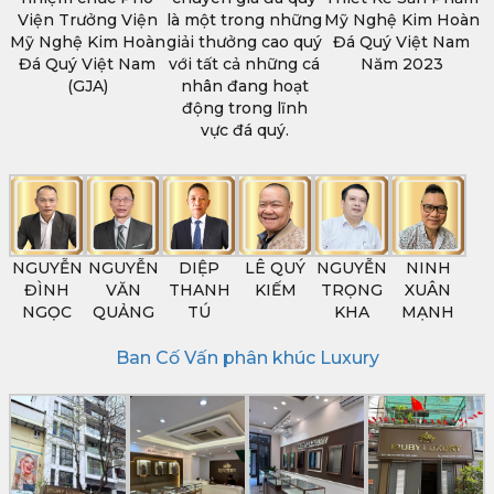
Viện Trưởng Viện
là một trong những
Mỹ Nghệ Kim Hoàn
Mỹ Nghệ Kim Hoàn
giải thưởng cao quý
Đá Quý Việt Nam
Đá Quý Việt Nam
với tất cả những cá
Năm 2023
(GJA)
nhân đang hoạt
động trong lĩnh
vực đá quý.
NGUYỄN
NGUYỄN
DIỆP
LÊ QUÝ
NGUYỄN
NINH
ĐÌNH
VĂN
THANH
KIẾM
TRỌNG
XUÂN
NGỌC
QUẢNG
TÚ
KHA
MẠNH
Ban Cố Vấn phân khúc Luxury