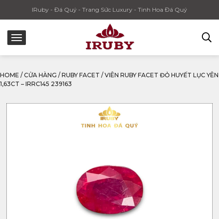
IRuby - Đá Quý - Trang Sức Luxury - Tinh Hoa Đá Quý
HOME
/
CỬA HÀNG
/
RUBY FACET
/
VIÊN RUBY FACET ĐỎ HUYẾT LỤC YÊN
1,63CT – IRRC145 239163