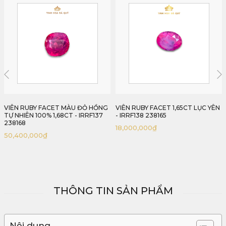
VIÊN RUBY FACET 1,65CT LỤC YÊN
VIÊN RUBY FACET MÀU ĐỎ HUYẾT
- IRRF138 238165
LỤC YÊN 2,13CT - IRRF139 238213
18,000,000
₫
THÔNG TIN SẢN PHẨM
Nội dung