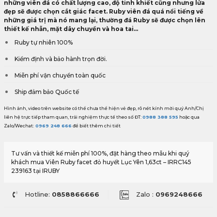
những viên đá có chất lượng cao, độ tinh khiết cũng nhưng lửa
đẹp sẽ được chọn cắt giác facet. Ruby viên đá quá nổi tiếng về
những giá trị mà nó mang lại, thường đá Ruby sẽ được chọn lên
thiết kế nhẫn, mặt dây chuyền và hoa tai...
Ruby tự nhiên 100%
Kiểm định và bảo hành trọn đời.
Miễn phí vận chuyển toàn quốc
Ship đảm bảo Quốc tế
Hình ảnh, video trên website có thể chưa thể hiện vẻ đẹp, rõ nét kính mời quý Anh/Chị
liên hệ trực tiếp tham quan, trải nghiệm thực tế theo số ĐT:
0988 388 595
hoặc qua
Zalo/Wechat:
0969 248 666
để biết thêm chi tiết
Tư vấn và thiết kế miễn phí 100%, đặt hàng theo mẫu khi quý
khách mua Viên Ruby facet đỏ huyết Lục Yên 1,63ct – IRRC145
239163 tại IRUBY
Hotline:
0858866666
Zalo :
0969248666