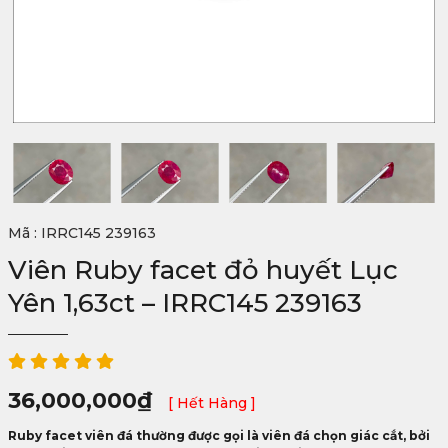
Mã : IRRC145 239163
Viên Ruby facet đỏ huyết Lục
Yên 1,63ct – IRRC145 239163
36,000,000
₫
[ Hết Hàng ]
Ruby facet viên đá thường được gọi là viên đá chọn giác cắt, bởi