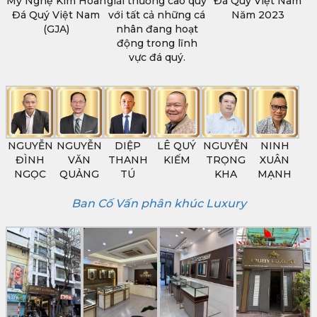
Mỹ Nghệ Kim Hoàn
giải thưởng cao quý
Đá Quý Việt Nam
Đá Quý Việt Nam
với tất cả những cá
Năm 2023
(GJA)
nhân đang hoạt
động trong lĩnh
vực đá quý.
NGUYỄN
NGUYỄN
DIỆP
LÊ QUÝ
NGUYỄN
NINH
ĐÌNH
VĂN
THANH
KIẾM
TRỌNG
XUÂN
NGỌC
QUẢNG
TÚ
KHA
MẠNH
Ban Cố Vấn phân khúc Luxury