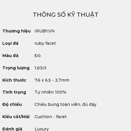
THÔNG SỐ KỸ THUẬT
Thương hiệu
IRUBY.VN
Loại đá
ruby facet
Màu đá
Đỏ
Trọng lượng
1,63ct
Kích thước
7,6 x 6,5 - 3,7mm
Tình trạng
Tự nhiên 100%
Độ chiếu
Chiếu bung toàn viên, đủ đáy
Kiểu cắt/Mài
Cushion - facet
Đánh giá
Luxury