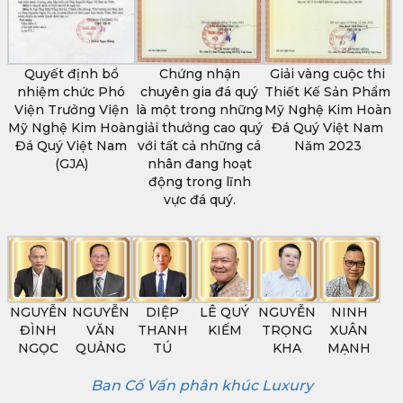
Quyết định bổ
Chứng nhận
Giải vàng cuộc thi
nhiệm chức Phó
chuyên gia đá quý
Thiết Kế Sản Phẩm
Viện Trưởng Viện
là một trong những
Mỹ Nghệ Kim Hoàn
Mỹ Nghệ Kim Hoàn
giải thưởng cao quý
Đá Quý Việt Nam
Đá Quý Việt Nam
với tất cả những cá
Năm 2023
(GJA)
nhân đang hoạt
động trong lĩnh
vực đá quý.
NGUYỄN
NGUYỄN
DIỆP
LÊ QUÝ
NGUYỄN
NINH
ĐÌNH
VĂN
THANH
KIẾM
TRỌNG
XUÂN
NGỌC
QUẢNG
TÚ
KHA
MẠNH
Ban Cố Vấn phân khúc Luxury