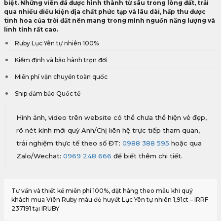
biệt. Những viên đá được hình thành từ sâu trong lòng đất, trải
qua nhiều điều kiện địa chất phức tạp và lâu dài, hấp thu được
tinh hoa của trời đất nên mang trong mình nguồn năng lượng và
linh tính rất cao.
Ruby Lục Yên tự nhiên 100%
Kiểm định và bảo hành trọn đời
Miễn phí vận chuyển toàn quốc
Ship đảm bảo Quốc tế
Hình ảnh, video trên website có thể chưa thể hiện vẻ đẹp,
rõ nét kính mời quý Anh/Chị liên hệ trực tiếp tham quan,
trải nghiệm thực tế theo số ĐT:
0988 388 595
hoặc qua
Zalo/Wechat:
0969 248 666
để biết thêm chi tiết.
Tư vấn và thiết kế miễn phí 100%, đặt hàng theo mẫu khi quý
khách mua Viên Ruby màu đỏ huyết Lục Yên tự nhiên 1,91ct – IRRF
237191 tại IRUBY