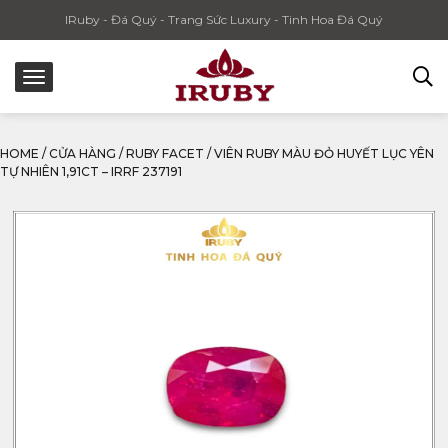
IRuby - Đá Quý - Trang Sức Luxury - Tinh Hoa Đá Quý
HOME
/
CỬA HÀNG
/
RUBY FACET
/
VIÊN RUBY MÀU ĐỎ HUYẾT LỤC YÊN
TỰ NHIÊN 1,91CT – IRRF 237191