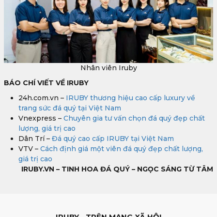
Nhân viên Iruby
BÁO CHÍ VIẾT VỀ IRUBY
24h.com.vn –
IRUBY thương hiệu cao cấp luxury về
trang sức đá quý tại Việt Nam
Vnexpress –
Chuyên gia tư vấn chọn đá quý đẹp chất
lượng, giá trị cao
Dân Trí –
Đá quý cao cấp IRUBY tại Việt Nam
VTV –
Cách định giá một viên đá quý đẹp chất lượng,
giá trị cao
IRUBY.VN – TINH HOA ĐÁ QUÝ – NGỌC SÁNG TỪ TÂM
IRUBY - TRÊN MẠNG XÃ HỘI