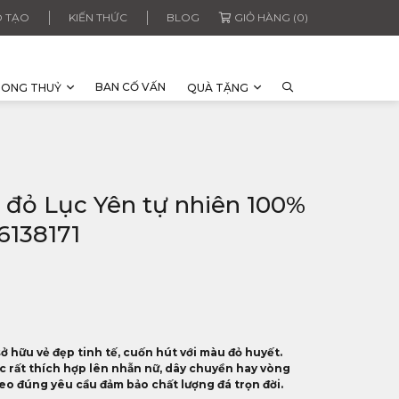
 TẠO
KIẾN THỨC
BLOG
GIỎ HÀNG (0)
BAN CỐ VẤN
HONG THUỶ
QUÀ TẶNG
 đỏ Lục Yên tự nhiên 100%
26138171
ở hữu vẻ đẹp tinh tế, cuốn hút với màu đỏ huyết.
 rất thích hợp lên nhẫn nữ, dây chuyền hay vòng
theo đúng yêu cầu đảm bảo chất lượng đá trọn đời.