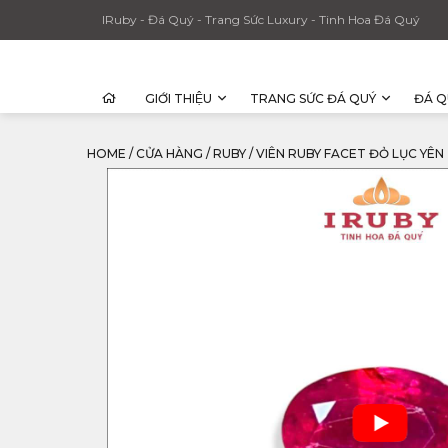
IRuby - Đá Quý - Trang Sức Luxury - Tinh Hoa Đá Quý
GIỚI THIỆU
TRANG SỨC ĐÁ QUÝ
ĐÁ Q
HOME
/
CỬA HÀNG
/
RUBY
/
VIÊN RUBY FACET ĐỎ LỤC YÊN TỰ