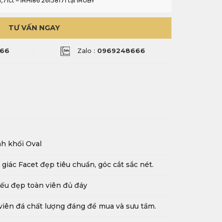
,71ct – IRHI86 26138171 tại IRUBY
TƯ VẤN NGAY
66
Zalo :
0969248666
h khối Oval
 giác Facet đẹp tiêu chuẩn, góc cắt sắc nét.
ếu đẹp toàn viên đủ đáy
viên đá chất lượng đáng để mua và sưu tầm.