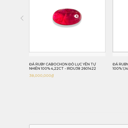
YÊN TỰ
ĐÁ RUBY FACET ĐỎ LỤC YÊN TỰ NHIÊN
ĐÁ RUBY
2601422
100% 1,14CT - IRTA155 261115114
1,17CT -
45,000,