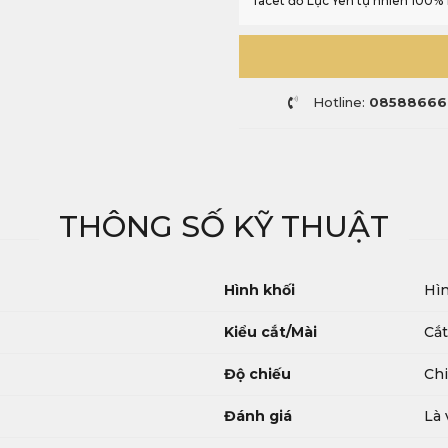
facet đỏ Lục Yên tự nhiên 100% 1
Hotline:
08588666
THÔNG SỐ KỸ THUẬT
Hình khối
Hìn
Kiểu cắt/Mài
Cắt
Độ chiếu
Chi
Đánh giá
Là 