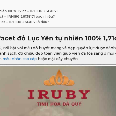
iên 100% 1,71ct – IRHI86 26138171
1ct – IRHI86 26138171 bao nhiêu?
1ct – IRHI86 26138171 ở đâu?
acet đỏ Lục Yên tự nhiên 100% 1,71c
 nổi bật với màu đỏ huyết mang vẻ đẹp quyền lực được đánh giá
á lành sạch, độ chiếu đẹp toàn viên giúp viên đá tỏa sáng ở m
n
mẫu nhẫn cao cấp
hoặc mặt dây chuyền…