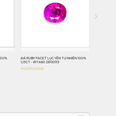
N 100%
VIÊN RUBY FACET ĐỎ LỤC YÊN TỰ NHIÊN
ĐÁ RUBY FA
100% 1,71CT - IRHI86 26138171
NHIÊN 100%
86,000,000
₫