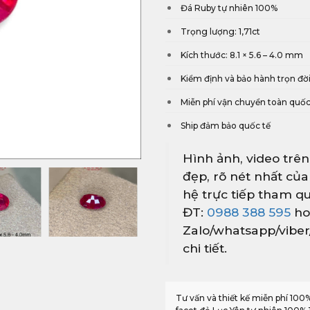
Đá Ruby tự nhiên 100%
Trọng lượng: 1,71ct
Kích thước: 8.1 × 5.6 – 4.0 mm
Kiểm định và bảo hành trọn đờ
Miễn phí vận chuyển toàn quố
Ship đảm bảo quốc tế
Hình ảnh, video trên
đẹp, rõ nét nhất của
hệ trực tiếp tham qu
ĐT:
0988 388 595
ho
Zalo/whatsapp/vibe
chi tiết.
Tư vấn và thiết kế miễn phí 10