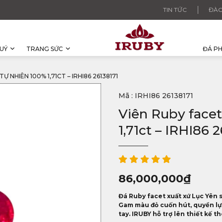
TIN TỨC
ĐÀO
UÝ
TRANG SỨC
ĐÁ P
 NHIÊN 100% 1,71CT – IRHI86 26138171
Mã : IRHI86 26138171
Viên Ruby facet
1,71ct – IRHI86 
86,000,000
₫
Đá Ruby facet xuất xứ Lục Yên s
Gam màu đỏ cuốn hút, quyền lực
tay. IRUBY hỗ trợ lên thiết kế 