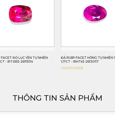
 FACET HỒNG TỰ NHIÊN 100%
ĐÁ RUBY FACET LỤC YÊN TỰ NHIÊ
 IRHT45 26130117
1,13CT - IRTA60 26130113
000
₫
60,000,000
₫
THÔNG TIN SẢN PHẨM