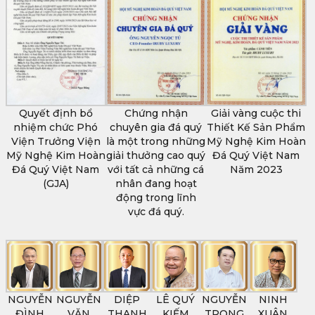
Quyết định bổ
Chứng nhận
Giải vàng cuộc thi
nhiệm chức Phó
chuyên gia đá quý
Thiết Kế Sản Phẩm
Viện Trưởng Viện
là một trong những
Mỹ Nghệ Kim Hoàn
Mỹ Nghệ Kim Hoàn
giải thưởng cao quý
Đá Quý Việt Nam
Đá Quý Việt Nam
với tất cả những cá
Năm 2023
(GJA)
nhân đang hoạt
động trong lĩnh
vực đá quý.
NGUYỄN
NGUYỄN
DIỆP
LÊ QUÝ
NGUYỄN
NINH
ĐÌNH
VĂN
THANH
KIẾM
TRỌNG
XUÂN