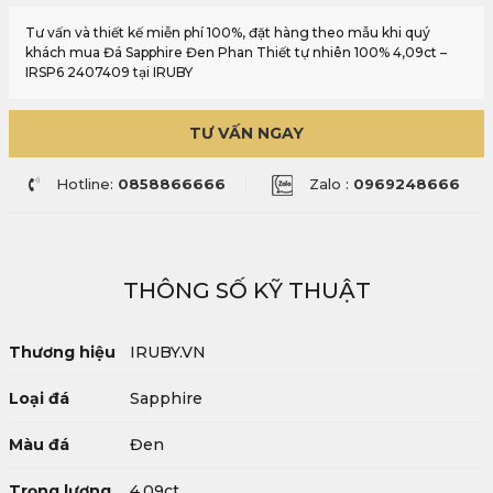
Tư vấn và thiết kế miễn phí 100%, đặt hàng theo mẫu khi quý
khách mua Đá Sapphire Đen Phan Thiết tự nhiên 100% 4,09ct –
IRSP6 2407409 tại IRUBY
TƯ VẤN NGAY
Hotline:
0858866666
Zalo :
0969248666
THÔNG SỐ KỸ THUẬT
Thương hiệu
IRUBY.VN
Loại đá
Sapphire
Màu đá
Đen
Trọng lượng
4,09ct