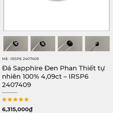
Mã : IRSP6 2407409
Đá Sapphire Đen Phan Thiết tự
nhiên 100% 4,09ct – IRSP6
2407409
6,315,000
₫