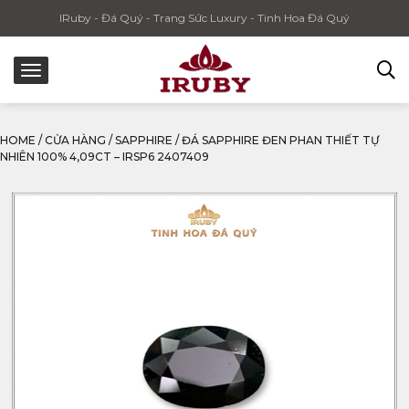
IRuby - Đá Quý - Trang Sức Luxury - Tinh Hoa Đá Quý
HOME
/
CỬA HÀNG
/
SAPPHIRE
/
ĐÁ SAPPHIRE ĐEN PHAN THIẾT TỰ
NHIÊN 100% 4,09CT – IRSP6 2407409