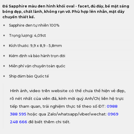
Đá Sapphire màu đen hình khối oval - facet, đủ đáy, bề mặt sáng
bóng đẹp, chất lành, không rạn vỡ. Phù hợp lên nhẫn, mặt dây
chuyền thiết kế.
Sapphire đen tự nhiên 100%
Trọng lượng: 4,09ct
Kích thước: 9,9 x 8,9 - 5,8mm
Kiểm định và bảo hành trọn đời
Miễn phí vận chuyển toàn quốc
Ship đảm bảo Quốc tế
Hình ảnh, video trên website có thể chưa thể hiện vẻ đẹp,
rõ nét nhất của viên đá, kính mời quý Anh/Chị liên hệ trực
tiếp tham quan, trải nghiệm thực tế theo số ĐT:
0988
388 595
hoặc qua Zalo/whatsapp/viber/wechat:
0969
248 666
để biết thêm chi tiết.