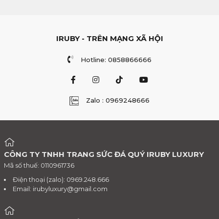
IRUBY - TRÊN MẠNG XÃ HỘI
Hotline: 0858866666
Zalo : 0969248666
CÔNG TY TNHH TRANG SỨC ĐÁ QUÝ IRUBY LUXURY
Mã số thuế: 0110961736
Điện thoại (zalo): 0969.248.666
Email:
irubyluxury@gmail.com