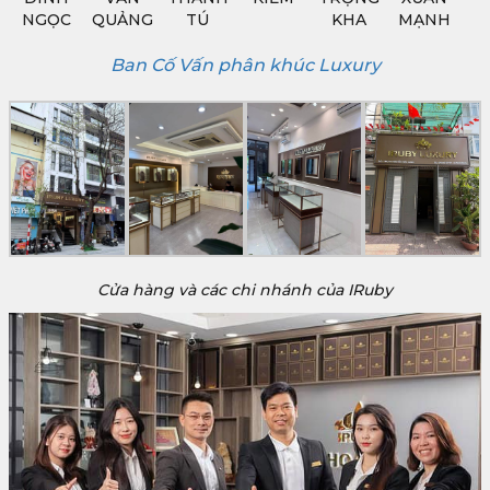
NGỌC
QUẢNG
TÚ
KHA
MẠNH
Ban Cố Vấn phân khúc Luxury
Cửa hàng và các chi nhánh của IRuby