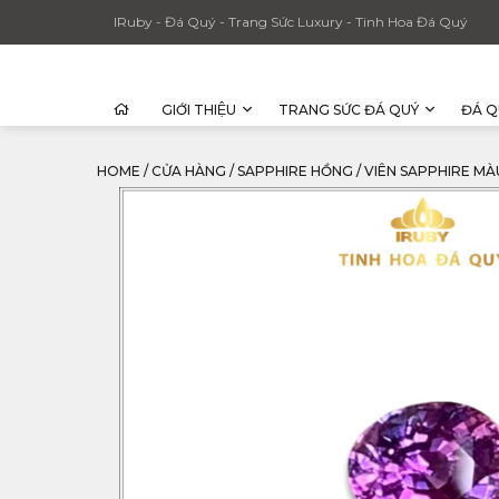
IRuby - Đá Quý - Trang Sức Luxury - Tinh Hoa Đá Quý
GIỚI THIỆU
TRANG SỨC ĐÁ QUÝ
ĐÁ Q
HOME
/
CỬA HÀNG
/
SAPPHIRE HỒNG
/
VIÊN SAPPHIRE MÀU