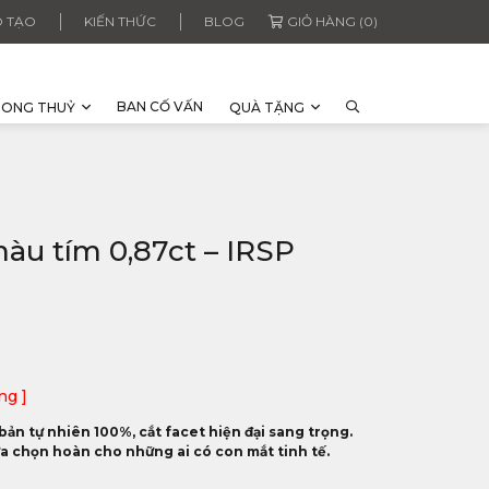
 TẠO
KIẾN THỨC
BLOG
GIỎ HÀNG (0)
BAN CỐ VẤN
HONG THUỶ
QUÀ TẶNG
àu tím 0,87ct – IRSP
ng ]
ản tự nhiên 100%, cắt facet hiện đại sang trọng.
lựa chọn hoàn cho những ai có con mắt tinh tế.