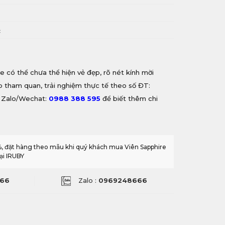
i
c
e có thể chưa thể hiện vẻ đẹp, rõ nét kính mời
ếp tham quan, trải nghiệm thực tế theo số ĐT:
 Zalo/Wechat:
0988 388 595
để biết thêm chi
0%, đặt hàng theo mẫu khi quý khách mua Viên Sapphire
ại IRUBY
66
Zalo :
0969248666