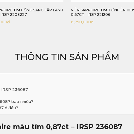
PPHIRE TÍM HỒNG SÁNG LẤP LÁNH
VIÊN SAPPHIRE TÍM TỰ NHIÊN 100
- IRSP 2208227
0,67CT - IRSP 221206
,000
₫
6,750,000
₫
THÔNG TIN SẢN PHẨM
 – IRSP 236087
36087 bao nhiêu?
87 ở đâu?
ire màu tím 0,87ct – IRSP 236087