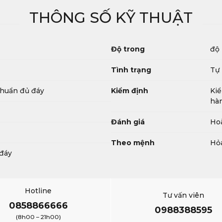
THÔNG SỐ KỸ THUẬT
Độ trong
độ 
Tình trạng
Tự
 chuẩn đủ đáy
Kiểm định
Kiể
hàn
Đánh giá
Hoà
Theo mệnh
Hỏ
 đáy
Hotline
Tư vấn viên
0858866666
0988388595
(8h00 – 21h00)