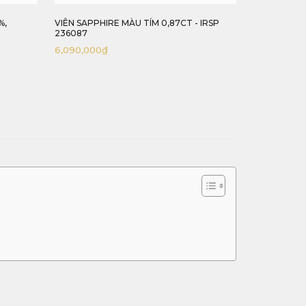
%,
VIÊN SAPPHIRE MÀU TÍM 0,87CT - IRSP
VIÊN SAPPH
236087
NGUYÊN BẢN
6,090,000
₫