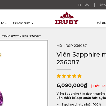
TIN TỨC
ĐÀO
UÝ
TRANG SỨC
ĐÁ P
 TÍM 0,87CT – IRSP 236087
Mã : IRSP 236087
Viên Sapphire m
236087
6,090,000
₫
[ Hết Hà
Viên Sapphire tím đẹp nguyên b
Lên thiết kế đẹp cuốn hút, sự 
Sapphire tím tự nhiên 100%