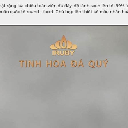
t rộng lửa chiếu toàn viên đủ đáy, độ lành sạch lên tới 99%.
chuẩn quốc tế round – facet. Phù hợp lên thiết kế mẫu nhẫn h