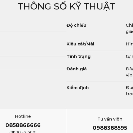
THÔNG SỐ KỸ THUẬT
Độ chiếu
Chi
giá
Kiểu cắt/Mài
Hìn
Tình trạng
tự 
Đánh giá
Đây
vĩn
Kiểm định
Đượ
trọ
Hotline
Tư vấn viên
0858866666
0988388595
(8h00 – 21h00)