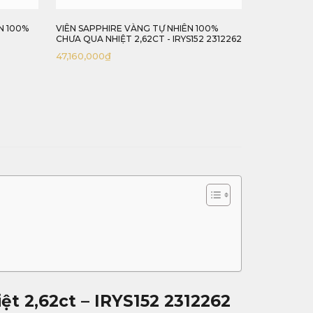
N 100%
VIÊN SAPPHIRE VÀNG TỰ NHIÊN 100%
ĐÁ SAPPHIR
CHƯA QUA NHIỆT 2,62CT - IRYS152 2312262
IRYS157 240
47,160,000
₫
30,180,000
ệt 2,62ct – IRYS152 2312262