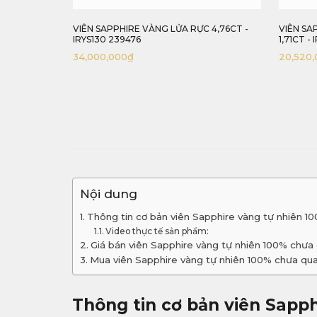
HANH TỰ
VIÊN SAPPHIRE VÀNG LỬA RỰC 4,76CT -
VIÊN SA
6
IRYS130 239476
1,71CT - 
34,000,000
₫
20,520,
Nội dung
Thông tin cơ bản viên Sapphire vàng tự nhiên 1
Video thực tế sản phẩm:
Giá bán viên Sapphire vàng tự nhiên 100% chưa
Mua viên Sapphire vàng tự nhiên 100% chưa qua
Thông tin cơ bản viên Sapph