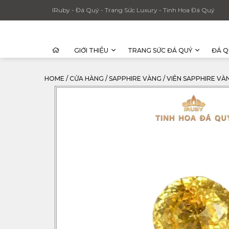
IRuby - Đá Quý - Trang Sức Luxury - Tinh Hoa Đá Quý
GIỚI THIỆU
TRANG SỨC ĐÁ QUÝ
ĐÁ Q
HOME
/
CỬA HÀNG
/
SAPPHIRE VÀNG
/
VIÊN SAPPHIRE VÀN