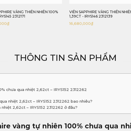
PPHIRE VÀNG THIÊN NHIÊN 100%
VIÊN SAPPHIRE VÀNG THIÊN NHIÊ
IRYS145 2312171
1,39CT - IRYS146 2312139
000
₫
16,680,000
₫
THÔNG TIN SẢN PHẨM
00% chưa qua nhiệt 2,62ct – IRYS152 2312262
 qua nhiệt 2,62ct – IRYS152 2312262 bao nhiêu?
 nhiệt 2,62ct – IRYS152 2312262 ở đâu?
ire vàng tự nhiên 100% chưa qua nhi