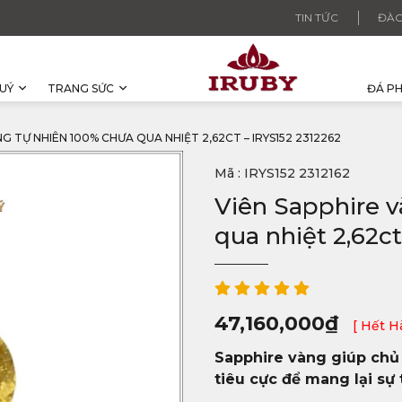
TIN TỨC
ĐÀO
UÝ
TRANG SỨC
ĐÁ P
G TỰ NHIÊN 100% CHƯA QUA NHIỆT 2,62CT – IRYS152 2312262
Mã : IRYS152 2312162
Viên Sapphire 
qua nhiệt 2,62ct
47,160,000
₫
[ Hết H
Sapphire vàng giúp chủ 
tiêu cực để mang lại sự t