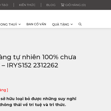
 TẠO
KIẾN THỨC
BLOG
GIỎ HÀNG (0)
BAN CỐ VẤN
HONG THUỶ
QUÀ TẶNG
vàng tự nhiên 100% chưa
 – IRYS152 2312262
àng ]
sở hữu loại bỏ được những suy nghĩ
hông thái về trí tuệ và tri thức.