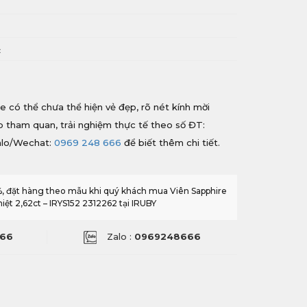
i
c
e có thể chưa thể hiện vẻ đẹp, rõ nét kính mời
ếp tham quan, trải nghiệm thực tế theo số ĐT:
alo/Wechat:
0969 248 666
để biết thêm chi tiết.
0%, đặt hàng theo mẫu khi quý khách mua Viên Sapphire
ệt 2,62ct – IRYS152 2312262 tại IRUBY
66
Zalo :
0969248666