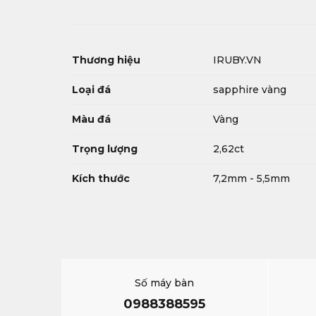
Thương hiệu
IRUBY.VN
Loại đá
sapphire vàng
Màu đá
Vàng
Trọng lượng
2,62ct
Kích thước
7,2mm - 5,5mm
Số máy bàn
0988388595